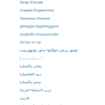
Татар (Россия)
тоҷикӣ (Тоҷикистон)
Українська (Україна)
ქართული (საქართველო)
Հայերեն (Հայաստան)
עברית (ישראל)
ئۇيغۇر يېزىقى (جۇڭخۇا خەلق جۇمھۇرىيىتى)
اُردو (پاکستان)
پنجابی (پاکستان)
درى (افغانستان)
سنڌي (پاکستان)
عربي (المنطقة العربية)
فارسى