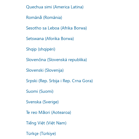
Quechua simi (America Latina)
Română (România)
Sesotho sa Leboa (Afrika Borwa)
Setswana (Aforika Borwa)
Shqip (shqipëri)
Slovenčina (Slovenská republika)
Slovenski (Slovenija)
Srpski (Rep. Srbija i Rep. Crna Gora)
Suomi (Suomi)
Svenska (Sverige)
Te reo Māori (Aotearoa)
Tiếng Việt (Việt Nam)
Türkçe (Türkiye)