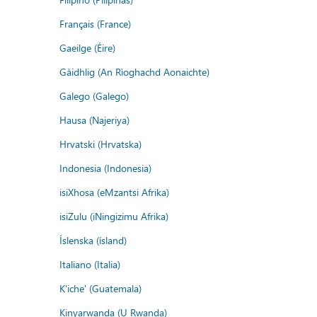
Français (France)
Gaeilge (Éire)
Gàidhlig (An Rìoghachd Aonaichte)
Galego (Galego)
Hausa (Najeriya)
Hrvatski (Hrvatska)
Indonesia (Indonesia)
isiXhosa (eMzantsi Afrika)
isiZulu (iNingizimu Afrika)
Íslenska (ísland)
Italiano (Italia)
K'iche' (Guatemala)
Kinyarwanda (U Rwanda)