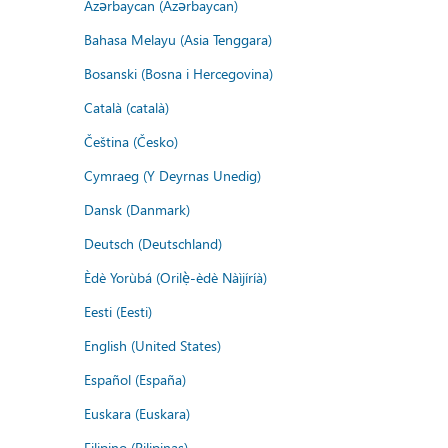
Azərbaycan (Azərbaycan)
Bahasa Melayu (Asia Tenggara)
Bosanski (Bosna i Hercegovina)
Català (català)
Čeština (Česko)
Cymraeg (Y Deyrnas Unedig)
Dansk (Danmark)
Deutsch (Deutschland)
Èdè Yorùbá (Orilẹ̀-èdè Nàìjíríà)
Eesti (Eesti)
English (United States)
Español (España)
Euskara (Euskara)
Filipino (Pilipinas)