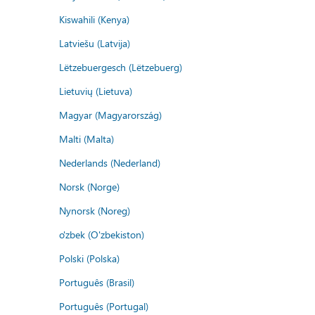
Kiswahili (Kenya)
Latviešu (Latvija)
Lëtzebuergesch (Lëtzebuerg)
Lietuvių (Lietuva)
Magyar (Magyarország)
Malti (Malta)
Nederlands (Nederland)
Norsk (Norge)
Nynorsk (Noreg)
o'zbek (O'zbekiston)
Polski (Polska)
Português (Brasil)
Português (Portugal)