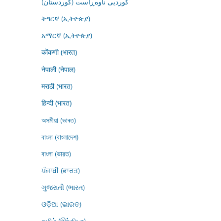
کوردیی ناوەڕاست (کوردستان)
ትግርኛ (ኢትዮጵያ)
አማርኛ (ኢትዮጵያ)
कोंकणी (भारत)
नेपाली (नेपाल)
मराठी (भारत)
हिन्दी (भारत)
অসমীয়া (ভাৰত)
বাংলা (বাংলাদেশ)
বাংলা (ভারত)
ਪੰਜਾਬੀ (ਭਾਰਤ)
ગુજરાતી (ભારત)
ଓଡ଼ିଆ (ଭାରତ)
தமிழ் (இந்தியா)