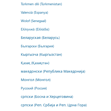
Türkmen dili (Türkmenistan)
Valencià (Espanya)
Wolof (Senegaal)
Ελληνικά (Ελλάδα)
Беларуская (Беларусь)
Български (България)
Кыргызча (Кыргызстан)
Қазақ (Қазақстан)
македонски (Република Македонија)
Монгол (Монгол)
Русский (Россия)
српски (Босна и Херцеговина)
српски (Реп. Србија и Реп. Црна Гора)