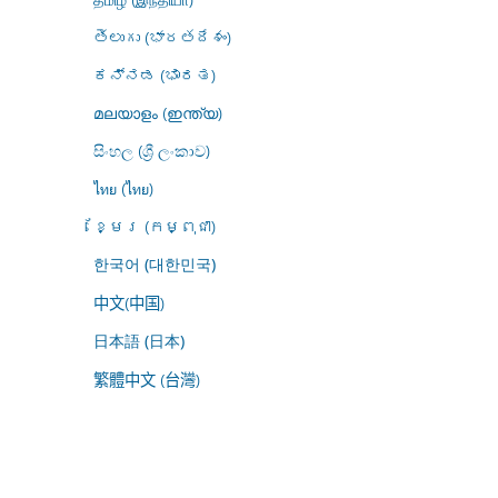
తెలుగు (భారతదేశం)
ಕನ್ನಡ (ಭಾರತ)
മലയാളം (ഇന്ത്യ)
සිංහල (ශ්‍රී ලංකාව)
ไทย (ไทย)
ខ្មែរ (កម្ពុជា)
한국어 (대한민국)
中文(中国)
日本語 (日本)
繁體中文 (台灣)