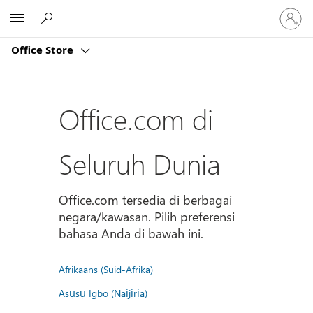
Masuk
Microsoft
ke
akun
Office Store
Anda
Office.com di
Seluruh Dunia
Office.com tersedia di berbagai
negara/kawasan. Pilih preferensi
bahasa Anda di bawah ini.
Afrikaans (Suid-Afrika)
Asụsụ Igbo (Naịjịrịa)