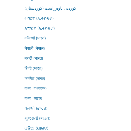
کوردیی ناوەڕاست (کوردستان)
ትግርኛ (ኢትዮጵያ)
አማርኛ (ኢትዮጵያ)
कोंकणी (भारत)
नेपाली (नेपाल)
मराठी (भारत)
हिन्दी (भारत)
অসমীয়া (ভাৰত)
বাংলা (বাংলাদেশ)
বাংলা (ভারত)
ਪੰਜਾਬੀ (ਭਾਰਤ)
ગુજરાતી (ભારત)
ଓଡ଼ିଆ (ଭାରତ)