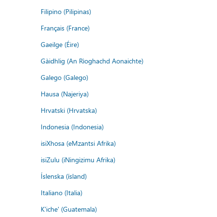
Filipino (Pilipinas)
Français (France)
Gaeilge (Éire)
Gàidhlig (An Rìoghachd Aonaichte)
Galego (Galego)
Hausa (Najeriya)
Hrvatski (Hrvatska)
Indonesia (Indonesia)
isiXhosa (eMzantsi Afrika)
isiZulu (iNingizimu Afrika)
Íslenska (ísland)
Italiano (Italia)
K'iche' (Guatemala)