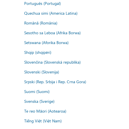
Português (Portugal)
Quechua simi (America Latina)
Română (România)
Sesotho sa Leboa (Afrika Borwa)
Setswana (Aforika Borwa)
Shqip (shqipëri)
Slovenčina (Slovenská republika)
Slovenski (Slovenija)
Srpski (Rep. Srbija i Rep. Crna Gora)
Suomi (Suomi)
Svenska (Sverige)
Te reo Māori (Aotearoa)
Tiếng Việt (Việt Nam)