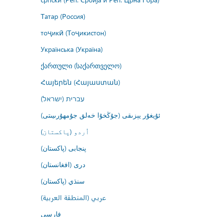
Татар (Россия)
тоҷикӣ (Тоҷикистон)
Українська (Україна)
ქართული (საქართველო)
Հայերեն (Հայաստան)
עברית (ישראל)
ئۇيغۇر يېزىقى (جۇڭخۇا خەلق جۇمھۇرىيىتى)
اُردو (پاکستان)
پنجابی (پاکستان)
درى (افغانستان)
سنڌي (پاکستان)
عربي (المنطقة العربية)
فارسى