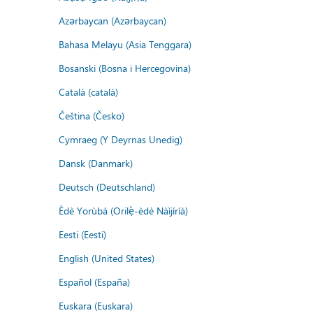
Azərbaycan (Azərbaycan)
Bahasa Melayu (Asia Tenggara)
Bosanski (Bosna i Hercegovina)
Català (català)
Čeština (Česko)
Cymraeg (Y Deyrnas Unedig)
Dansk (Danmark)
Deutsch (Deutschland)
Èdè Yorùbá (Orilẹ̀-èdè Nàìjíríà)
Eesti (Eesti)
English (United States)
Español (España)
Euskara (Euskara)