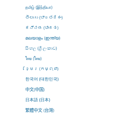
தமிழ் (இந்தியா)
తెలుగు (భారతదేశం)
ಕನ್ನಡ (ಭಾರತ)
മലയാളം (ഇന്ത്യ)
සිංහල (ශ්‍රී ලංකාව)
ไทย (ไทย)
ខ្មែរ (កម្ពុជា)
한국어 (대한민국)
中文(中国)
日本語 (日本)
繁體中文 (台灣)