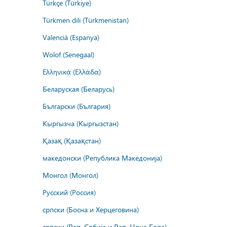
Türkçe (Türkiye)
Türkmen dili (Türkmenistan)
Valencià (Espanya)
Wolof (Senegaal)
Ελληνικά (Ελλάδα)
Беларуская (Беларусь)
Български (България)
Кыргызча (Кыргызстан)
Қазақ (Қазақстан)
македонски (Република Македонија)
Монгол (Монгол)
Русский (Россия)
српски (Босна и Херцеговина)
српски (Реп. Србија и Реп. Црна Гора)