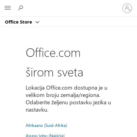
Prijavite
Microsoft
se
na
Office Store
nalog
Office.com
širom sveta
Lokacija Office.com dostupna je u
velikom broju zemalja/regiona.
Odaberite željenu postavku jezika u
nastavku.
Afrikaans (Suid-Afrika)
Asụsụ Igbo (Naịjịrịa)