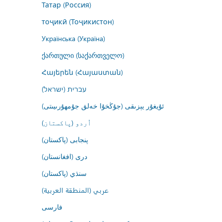
Татар (Россия)
тоҷикӣ (Тоҷикистон)
Українська (Україна)
ქართული (საქართველო)
Հայերեն (Հայաստան)
עברית (ישראל)
ئۇيغۇر يېزىقى (جۇڭخۇا خەلق جۇمھۇرىيىتى)
اُردو (پاکستان)
پنجابی (پاکستان)
درى (افغانستان)
سنڌي (پاکستان)
عربي (المنطقة العربية)
فارسى