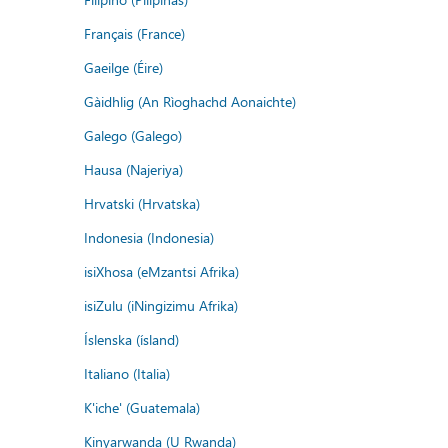
Français (France)
Gaeilge (Éire)
Gàidhlig (An Rìoghachd Aonaichte)
Galego (Galego)
Hausa (Najeriya)
Hrvatski (Hrvatska)
Indonesia (Indonesia)
isiXhosa (eMzantsi Afrika)
isiZulu (iNingizimu Afrika)
Íslenska (ísland)
Italiano (Italia)
K'iche' (Guatemala)
Kinyarwanda (U Rwanda)