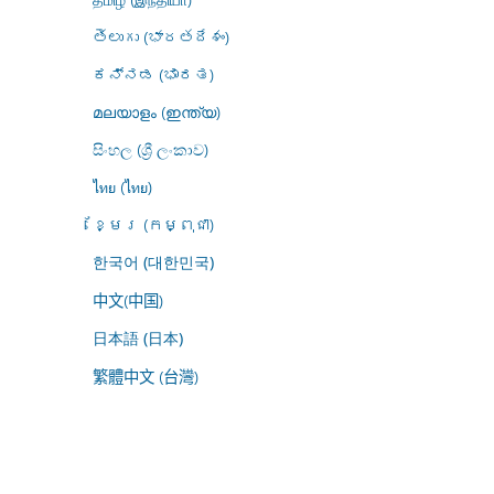
తెలుగు (భారతదేశం)
ಕನ್ನಡ (ಭಾರತ)
മലയാളം (ഇന്ത്യ)
සිංහල (ශ්‍රී ලංකාව)
ไทย (ไทย)
ខ្មែរ (កម្ពុជា)
한국어 (대한민국)
中文(中国)
日本語 (日本)
繁體中文 (台灣)