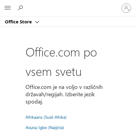
Vpišite
Microsoft
se
v
Office Store
svoj
račun
Office.com po
vsem svetu
Office.com je na voljo v različnih
državah/regijah. Izberite jezik
spodaj.
Afrikaans (Suid-Afrika)
Asụsụ Igbo (Naịjịrịa)