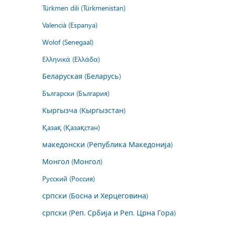
Türkmen dili (Türkmenistan)
Valencià (Espanya)
Wolof (Senegaal)
Ελληνικά (Ελλάδα)
Беларуская (Беларусь)
Български (България)
Кыргызча (Кыргызстан)
Қазақ (Қазақстан)
македонски (Република Македонија)
Монгол (Монгол)
Русский (Россия)
српски (Босна и Херцеговина)
српски (Реп. Србија и Реп. Црна Гора)