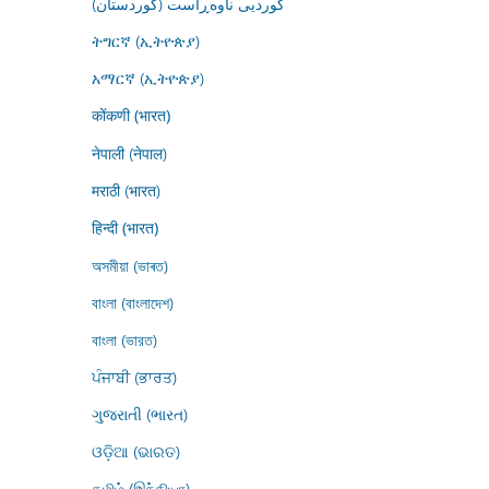
کوردیی ناوەڕاست (کوردستان)
ትግርኛ (ኢትዮጵያ)
አማርኛ (ኢትዮጵያ)
कोंकणी (भारत)
नेपाली (नेपाल)
मराठी (भारत)
हिन्दी (भारत)
অসমীয়া (ভাৰত)
বাংলা (বাংলাদেশ)
বাংলা (ভারত)
ਪੰਜਾਬੀ (ਭਾਰਤ)
ગુજરાતી (ભારત)
ଓଡ଼ିଆ (ଭାରତ)
தமிழ் (இந்தியா)