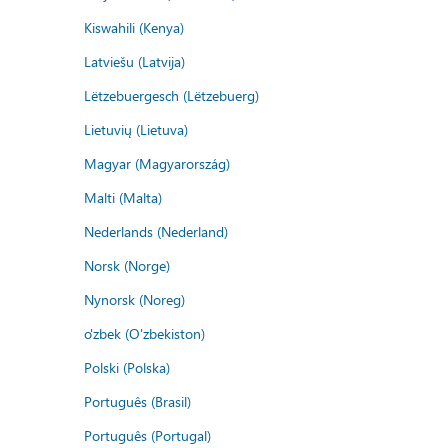
Kiswahili (Kenya)
Latviešu (Latvija)
Lëtzebuergesch (Lëtzebuerg)
Lietuvių (Lietuva)
Magyar (Magyarország)
Malti (Malta)
Nederlands (Nederland)
Norsk (Norge)
Nynorsk (Noreg)
o'zbek (O'zbekiston)
Polski (Polska)
Português (Brasil)
Português (Portugal)