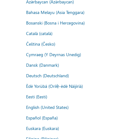
Azərbaycan (Azərbaycan)
Bahasa Melayu (Asia Tenggara)
Bosanski (Bosna i Hercegovina)
Català (català)
Čeština (Česko)
Cymraeg (Y Deyrnas Unedig)
Dansk (Danmark)
Deutsch (Deutschland)
Èdè Yorùbá (Orilẹ̀-èdè Nàìjíríà)
Eesti (Eesti)
English (United States)
Español (España)
Euskara (Euskara)
Filipino (Pilipinas)