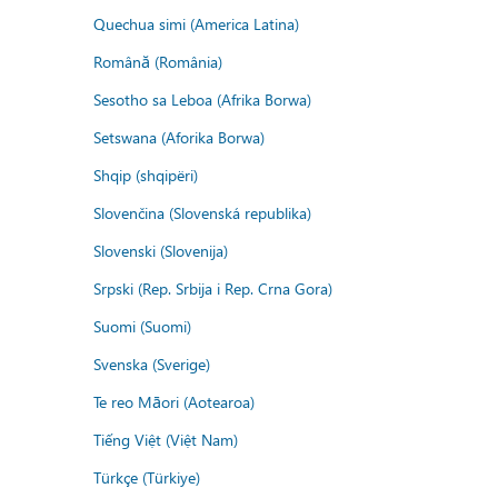
Quechua simi (America Latina)
Română (România)
Sesotho sa Leboa (Afrika Borwa)
Setswana (Aforika Borwa)
Shqip (shqipëri)
Slovenčina (Slovenská republika)
Slovenski (Slovenija)
Srpski (Rep. Srbija i Rep. Crna Gora)
Suomi (Suomi)
Svenska (Sverige)
Te reo Māori (Aotearoa)
Tiếng Việt (Việt Nam)
Türkçe (Türkiye)