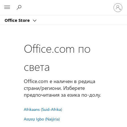
Влезте
Microsoft
във
вашия
Office Store
акаунт
Office.com по
света
Office.com е наличен в редица
страни/региони. Изберете
предпочитания за езика по-долу.
Afrikaans (Suid-Afrika)
Asụsụ Igbo (Naịjịrịa)