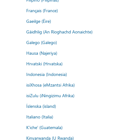
Français (France)
Gaeilge (Éire)
Gàidhlig (An Rìoghachd Aonaichte)
Galego (Galego)
Hausa (Najeriya)
Hrvatski (Hrvatska)
Indonesia (Indonesia)
isiXhosa (eMzantsi Afrika)
isiZulu (iNingizimu Afrika)
Íslenska (ísland)
Italiano (Italia)
K'iche' (Guatemala)
Kinyarwanda (U Rwanda)