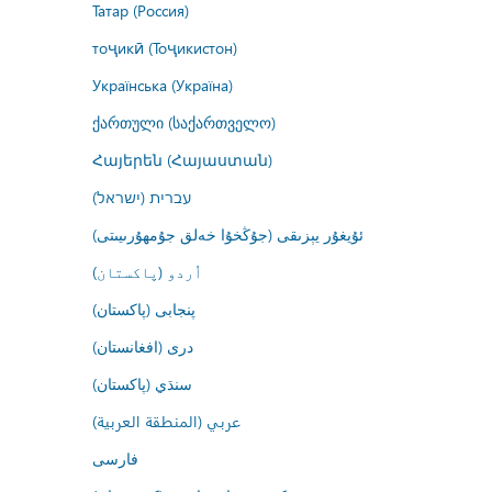
Татар (Россия)
тоҷикӣ (Тоҷикистон)
Українська (Україна)
ქართული (საქართველო)
Հայերեն (Հայաստան)
עברית (ישראל)
ئۇيغۇر يېزىقى (جۇڭخۇا خەلق جۇمھۇرىيىتى)
اُردو (پاکستان)
پنجابی (پاکستان)
درى (افغانستان)
سنڌي (پاکستان)
عربي (المنطقة العربية)
فارسى