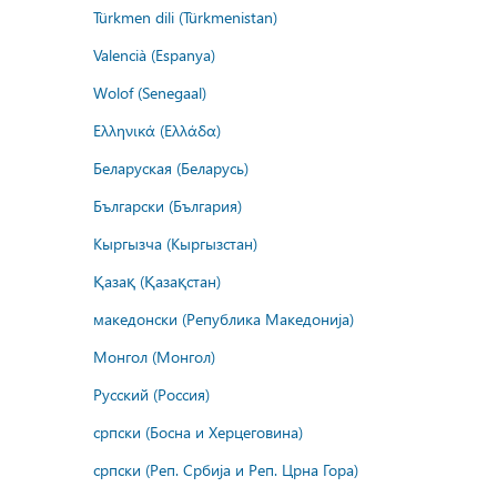
Türkmen dili (Türkmenistan)
Valencià (Espanya)
Wolof (Senegaal)
Ελληνικά (Ελλάδα)
Беларуская (Беларусь)
Български (България)
Кыргызча (Кыргызстан)
Қазақ (Қазақстан)
македонски (Република Македонија)
Монгол (Монгол)
Русский (Россия)
српски (Босна и Херцеговина)
српски (Реп. Србија и Реп. Црна Гора)