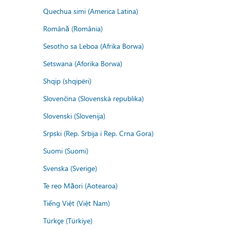
Quechua simi (America Latina)
Română (România)
Sesotho sa Leboa (Afrika Borwa)
Setswana (Aforika Borwa)
Shqip (shqipëri)
Slovenčina (Slovenská republika)
Slovenski (Slovenija)
Srpski (Rep. Srbija i Rep. Crna Gora)
Suomi (Suomi)
Svenska (Sverige)
Te reo Māori (Aotearoa)
Tiếng Việt (Việt Nam)
Türkçe (Türkiye)