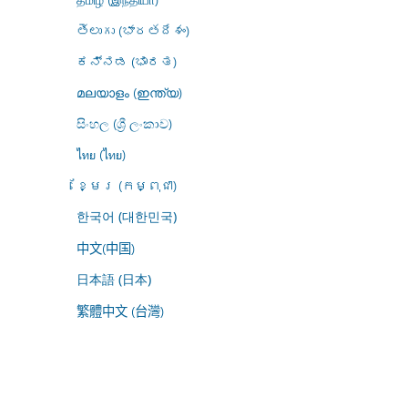
తెలుగు (భారతదేశం)
ಕನ್ನಡ (ಭಾರತ)
മലയാളം (ഇന്ത്യ)
සිංහල (ශ්‍රී ලංකාව)
ไทย (ไทย)
ខ្មែរ (កម្ពុជា)
한국어 (대한민국)
中文(中国)
日本語 (日本)
繁體中文 (台灣)