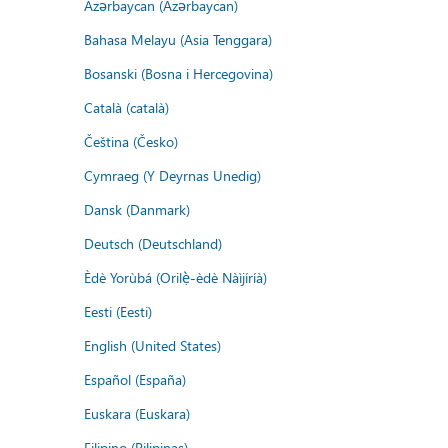
Azərbaycan (Azərbaycan)
Bahasa Melayu (Asia Tenggara)
Bosanski (Bosna i Hercegovina)
Català (català)
Čeština (Česko)
Cymraeg (Y Deyrnas Unedig)
Dansk (Danmark)
Deutsch (Deutschland)
Èdè Yorùbá (Orilẹ̀-èdè Nàìjíríà)
Eesti (Eesti)
English (United States)
Español (España)
Euskara (Euskara)
Filipino (Pilipinas)