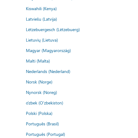
Kiswahili (Kenya)
Latviešu (Latvija)
Lëtzebuergesch (Lëtzebuerg)
Lietuvių (Lietuva)
Magyar (Magyarország)
Malti (Malta)
Nederlands (Nederland)
Norsk (Norge)
Nynorsk (Noreg)
o'zbek (O'zbekiston)
Polski (Polska)
Português (Brasil)
Português (Portugal)