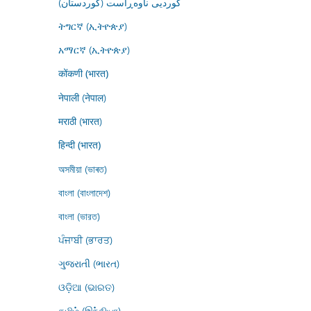
کوردیی ناوەڕاست (کوردستان)
ትግርኛ (ኢትዮጵያ)
አማርኛ (ኢትዮጵያ)
कोंकणी (भारत)
नेपाली (नेपाल)
मराठी (भारत)
हिन्दी (भारत)
অসমীয়া (ভাৰত)
বাংলা (বাংলাদেশ)
বাংলা (ভারত)
ਪੰਜਾਬੀ (ਭਾਰਤ)
ગુજરાતી (ભારત)
ଓଡ଼ିଆ (ଭାରତ)
தமிழ் (இந்தியா)