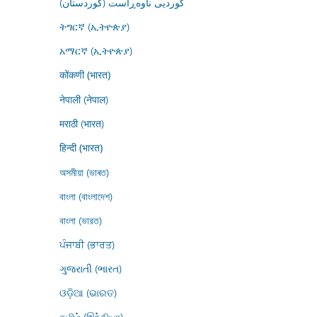
کوردیی ناوەڕاست (کوردستان)
ትግርኛ (ኢትዮጵያ)
አማርኛ (ኢትዮጵያ)
कोंकणी (भारत)
नेपाली (नेपाल)
मराठी (भारत)
हिन्दी (भारत)
অসমীয়া (ভাৰত)
বাংলা (বাংলাদেশ)
বাংলা (ভারত)
ਪੰਜਾਬੀ (ਭਾਰਤ)
ગુજરાતી (ભારત)
ଓଡ଼ିଆ (ଭାରତ)
தமிழ் (இந்தியா)