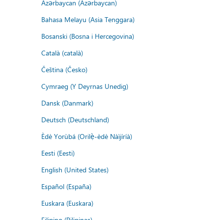
Azərbaycan (Azərbaycan)
Bahasa Melayu (Asia Tenggara)
Bosanski (Bosna i Hercegovina)
Català (català)
Čeština (Česko)
Cymraeg (Y Deyrnas Unedig)
Dansk (Danmark)
Deutsch (Deutschland)
Èdè Yorùbá (Orilẹ̀-èdè Nàìjíríà)
Eesti (Eesti)
English (United States)
Español (España)
Euskara (Euskara)
Filipino (Pilipinas)