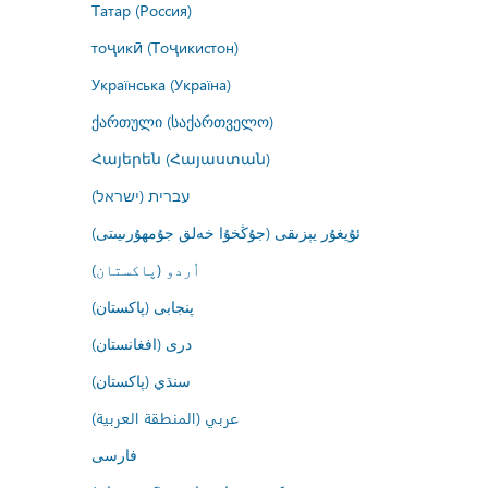
Татар (Россия)
тоҷикӣ (Тоҷикистон)
Українська (Україна)
ქართული (საქართველო)
Հայերեն (Հայաստան)
עברית (ישראל)
ئۇيغۇر يېزىقى (جۇڭخۇا خەلق جۇمھۇرىيىتى)
اُردو (پاکستان)
پنجابی (پاکستان)
درى (افغانستان)
سنڌي (پاکستان)
عربي (المنطقة العربية)
فارسى