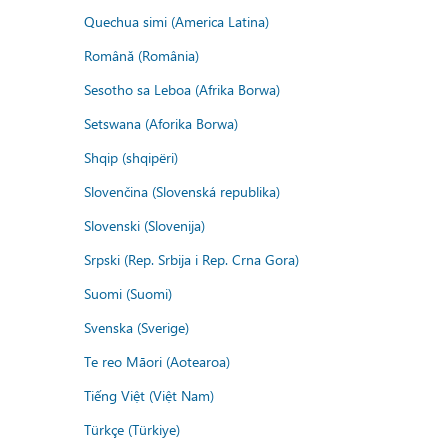
Quechua simi (America Latina)
Română (România)
Sesotho sa Leboa (Afrika Borwa)
Setswana (Aforika Borwa)
Shqip (shqipëri)
Slovenčina (Slovenská republika)
Slovenski (Slovenija)
Srpski (Rep. Srbija i Rep. Crna Gora)
Suomi (Suomi)
Svenska (Sverige)
Te reo Māori (Aotearoa)
Tiếng Việt (Việt Nam)
Türkçe (Türkiye)