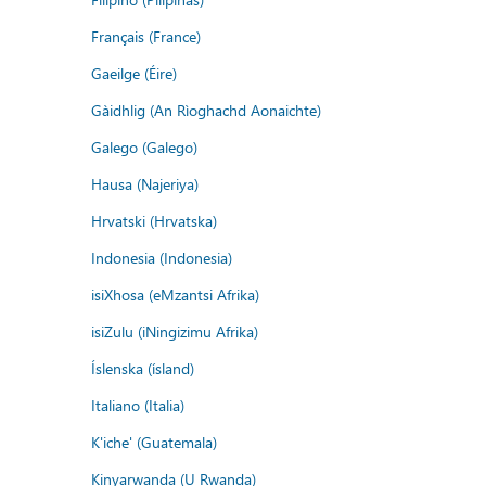
Français (France)
Gaeilge (Éire)
Gàidhlig (An Rìoghachd Aonaichte)
Galego (Galego)
Hausa (Najeriya)
Hrvatski (Hrvatska)
Indonesia (Indonesia)
isiXhosa (eMzantsi Afrika)
isiZulu (iNingizimu Afrika)
Íslenska (ísland)
Italiano (Italia)
K'iche' (Guatemala)
Kinyarwanda (U Rwanda)