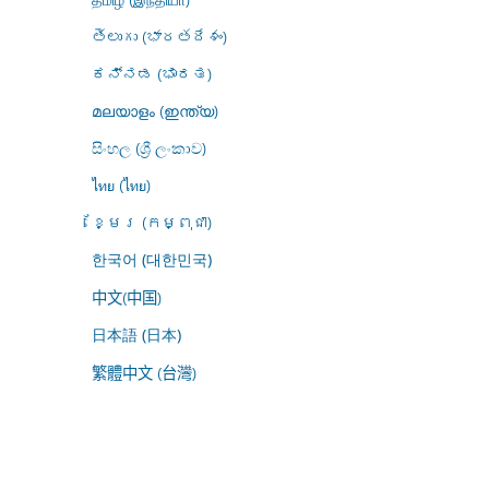
తెలుగు (భారతదేశం)
ಕನ್ನಡ (ಭಾರತ)
മലയാളം (ഇന്ത്യ)
සිංහල (ශ්‍රී ලංකාව)
ไทย (ไทย)
ខ្មែរ (កម្ពុជា)
한국어 (대한민국)
中文(中国)
日本語 (日本)
繁體中文 (台灣)