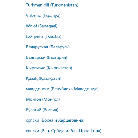
Türkmen dili (Türkmenistan)
Valencià (Espanya)
Wolof (Senegaal)
Ελληνικά (Ελλάδα)
Беларуская (Беларусь)
Български (България)
Кыргызча (Кыргызстан)
Қазақ (Қазақстан)
македонски (Република Македонија)
Монгол (Монгол)
Русский (Россия)
српски (Босна и Херцеговина)
српски (Реп. Србија и Реп. Црна Гора)