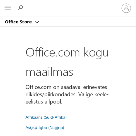
Logige
Microsoft
sisse
oma
Office Store
kontole
Office.com kogu
maailmas
Office.com on saadaval erinevates
riikides/piirkondades. Valige keele-
eelistus allpool.
Afrikaans (Suid-Afrika)
Asụsụ Igbo (Naịjịrịa)