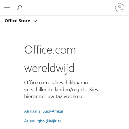
Meld
Microsoft
je
aan
Office Store
bij
je
account
Office.com
wereldwijd
Office.com is beschikbaar in
verschillende landen/regio's. Kies
hieronder uw taalvoorkeur.
Afrikaans (Suid-Afrika)
Asụsụ Igbo (Naịjịrịa)