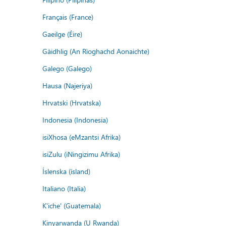
Français (France)
Gaeilge (Éire)
Gàidhlig (An Rìoghachd Aonaichte)
Galego (Galego)
Hausa (Najeriya)
Hrvatski (Hrvatska)
Indonesia (Indonesia)
isiXhosa (eMzantsi Afrika)
isiZulu (iNingizimu Afrika)
Íslenska (ísland)
Italiano (Italia)
K'iche' (Guatemala)
Kinyarwanda (U Rwanda)