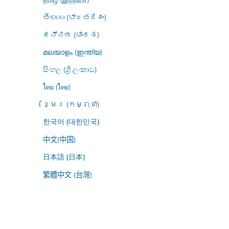
తెలుగు (భారతదేశం)
ಕನ್ನಡ (ಭಾರತ)
മലയാളം (ഇന്ത്യ)
සිංහල (ශ්‍රී ලංකාව)
ไทย (ไทย)
ខ្មែរ (កម្ពុជា)
한국어 (대한민국)
中文(中国)
日本語 (日本)
繁體中文 (台灣)