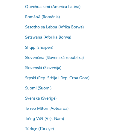
Quechua simi (America Latina)
Română (România)
Sesotho sa Leboa (Afrika Borwa)
Setswana (Aforika Borwa)
Shqip (shqipëri)
Slovenčina (Slovenská republika)
Slovenski (Slovenija)
Srpski (Rep. Srbija i Rep. Crna Gora)
Suomi (Suomi)
Svenska (Sverige)
Te reo Māori (Aotearoa)
Tiếng Việt (Việt Nam)
Türkçe (Türkiye)