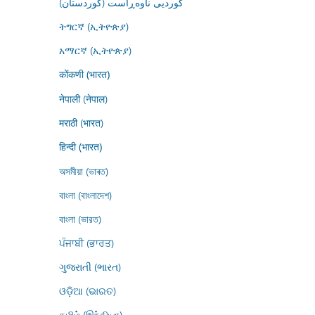
کوردیی ناوەڕاست (کوردستان)
ትግርኛ (ኢትዮጵያ)
አማርኛ (ኢትዮጵያ)
कोंकणी (भारत)
नेपाली (नेपाल)
मराठी (भारत)
हिन्दी (भारत)
অসমীয়া (ভাৰত)
বাংলা (বাংলাদেশ)
বাংলা (ভারত)
ਪੰਜਾਬੀ (ਭਾਰਤ)
ગુજરાતી (ભારત)
ଓଡ଼ିଆ (ଭାରତ)
தமிழ் (இந்தியா)