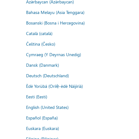
Azərbaycan (Azərbaycan)
Bahasa Melayu (Asia Tenggara)
Bosanski (Bosna i Hercegovina)
Català (català)
Čeština (Česko)
Cymraeg (Y Deyrnas Unedig)
Dansk (Danmark)
Deutsch (Deutschland)
Èdè Yorùbá (Orilẹ̀-èdè Nàìjíríà)
Eesti (Eesti)
English (United States)
Español (España)
Euskara (Euskara)
Filipino (Pilipinas)