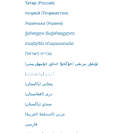
Татар (Россия)
тоҷикӣ (Тоҷикистон)
Українська (Україна)
ქართული (საქართველო)
Հայերեն (Հայաստան)
עברית (ישראל)
ئۇيغۇر يېزىقى (جۇڭخۇا خەلق جۇمھۇرىيىتى)
اُردو (پاکستان)
پنجابی (پاکستان)
درى (افغانستان)
سنڌي (پاکستان)
عربي (المنطقة العربية)
فارسى