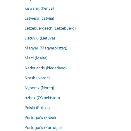
Kiswahili (Kenya)
Latviešu (Latvija)
Lëtzebuergesch (Lëtzebuerg)
Lietuvių (Lietuva)
Magyar (Magyarország)
Malti (Malta)
Nederlands (Nederland)
Norsk (Norge)
Nynorsk (Noreg)
o'zbek (O'zbekiston)
Polski (Polska)
Português (Brasil)
Português (Portugal)