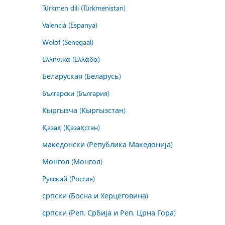
Türkmen dili (Türkmenistan)
Valencià (Espanya)
Wolof (Senegaal)
Ελληνικά (Ελλάδα)
Беларуская (Беларусь)
Български (България)
Кыргызча (Кыргызстан)
Қазақ (Қазақстан)
македонски (Република Македонија)
Монгол (Монгол)
Русский (Россия)
српски (Босна и Херцеговина)
српски (Реп. Србија и Реп. Црна Гора)