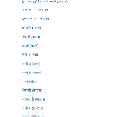
کوردیی ناوەڕاست (کوردستان)
ትግርኛ (ኢትዮጵያ)
አማርኛ (ኢትዮጵያ)
कोंकणी (भारत)
नेपाली (नेपाल)
मराठी (भारत)
हिन्दी (भारत)
অসমীয়া (ভাৰত)
বাংলা (বাংলাদেশ)
বাংলা (ভারত)
ਪੰਜਾਬੀ (ਭਾਰਤ)
ગુજરાતી (ભારત)
ଓଡ଼ିଆ (ଭାରତ)
தமிழ் (இந்தியா)