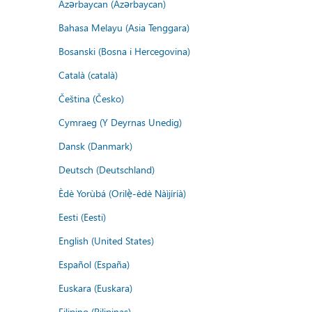
Azərbaycan (Azərbaycan)
Bahasa Melayu (Asia Tenggara)
Bosanski (Bosna i Hercegovina)
Català (català)
Čeština (Česko)
Cymraeg (Y Deyrnas Unedig)
Dansk (Danmark)
Deutsch (Deutschland)
Èdè Yorùbá (Orilẹ̀-èdè Nàìjíríà)
Eesti (Eesti)
English (United States)
Español (España)
Euskara (Euskara)
Filipino (Pilipinas)