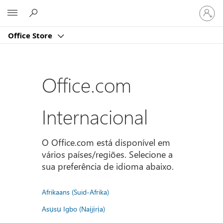
Iniciar
Microsoft
sessão
na
Office Store
conta
Office.com
Internacional
O Office.com está disponível em
vários países/regiões. Selecione a
sua preferência de idioma abaixo.
Afrikaans (Suid-Afrika)
Asụsụ Igbo (Naịjịrịa)