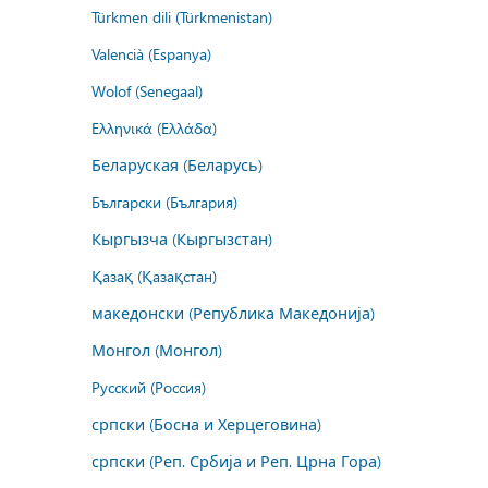
Türkmen dili (Türkmenistan)
Valencià (Espanya)
Wolof (Senegaal)
Ελληνικά (Ελλάδα)
Беларуская (Беларусь)
Български (България)
Кыргызча (Кыргызстан)
Қазақ (Қазақстан)
македонски (Република Македонија)
Монгол (Монгол)
Русский (Россия)
српски (Босна и Херцеговина)
српски (Реп. Србија и Реп. Црна Гора)