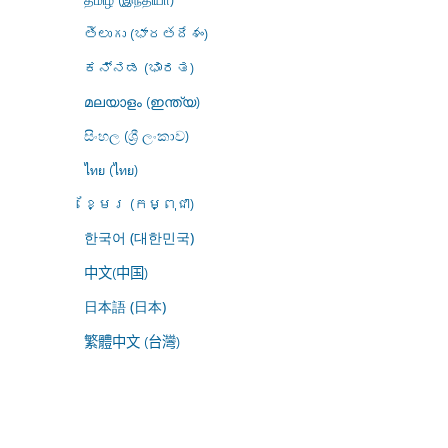
తెలుగు (భారతదేశం)
ಕನ್ನಡ (ಭಾರತ)
മലയാളം (ഇന്ത്യ)
සිංහල (ශ්‍රී ලංකාව)
ไทย (ไทย)
ខ្មែរ (កម្ពុជា)
한국어 (대한민국)
中文(中国)
日本語 (日本)
繁體中文 (台灣)