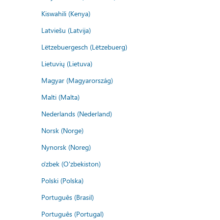
Kiswahili (Kenya)
Latviešu (Latvija)
Lëtzebuergesch (Lëtzebuerg)
Lietuvių (Lietuva)
Magyar (Magyarország)
Malti (Malta)
Nederlands (Nederland)
Norsk (Norge)
Nynorsk (Noreg)
o'zbek (O'zbekiston)
Polski (Polska)
Português (Brasil)
Português (Portugal)