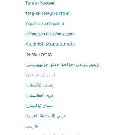
Татар (Россия)
тоҷикӣ (Тоҷикистон)
Українська (Україна)
ქართული (საქართველო)
Հայերեն (Հայաստան)
עברית (ישראל)
ئۇيغۇر يېزىقى (جۇڭخۇا خەلق جۇمھۇرىيىتى)
اُردو (پاکستان)
پنجابی (پاکستان)
درى (افغانستان)
سنڌي (پاکستان)
عربي (المنطقة العربية)
فارسى