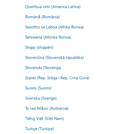
Quechua simi (America Latina)
Română (România)
Sesotho sa Leboa (Afrika Borwa)
Setswana (Aforika Borwa)
Shqip (shqipëri)
Slovenčina (Slovenská republika)
Slovenski (Slovenija)
Srpski (Rep. Srbija i Rep. Crna Gora)
Suomi (Suomi)
Svenska (Sverige)
Te reo Māori (Aotearoa)
Tiếng Việt (Việt Nam)
Türkçe (Türkiye)