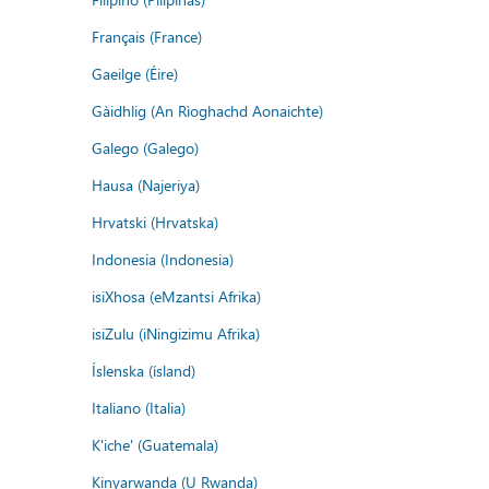
Français (France)
Gaeilge (Éire)
Gàidhlig (An Rìoghachd Aonaichte)
Galego (Galego)
Hausa (Najeriya)
Hrvatski (Hrvatska)
Indonesia (Indonesia)
isiXhosa (eMzantsi Afrika)
isiZulu (iNingizimu Afrika)
Íslenska (ísland)
Italiano (Italia)
K'iche' (Guatemala)
Kinyarwanda (U Rwanda)