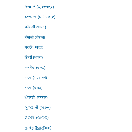
ትግርኛ (ኢትዮጵያ)
አማርኛ (ኢትዮጵያ)
कोंकणी (भारत)
नेपाली (नेपाल)
मराठी (भारत)
हिन्दी (भारत)
অসমীয়া (ভাৰত)
বাংলা (বাংলাদেশ)
বাংলা (ভারত)
ਪੰਜਾਬੀ (ਭਾਰਤ)
ગુજરાતી (ભારત)
ଓଡ଼ିଆ (ଭାରତ)
தமிழ் (இந்தியா)