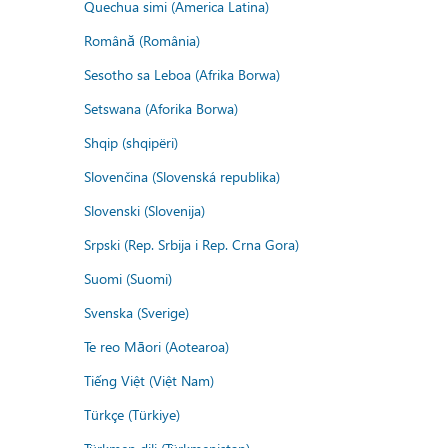
Quechua simi (America Latina)
Română (România)
Sesotho sa Leboa (Afrika Borwa)
Setswana (Aforika Borwa)
Shqip (shqipëri)
Slovenčina (Slovenská republika)
Slovenski (Slovenija)
Srpski (Rep. Srbija i Rep. Crna Gora)
Suomi (Suomi)
Svenska (Sverige)
Te reo Māori (Aotearoa)
Tiếng Việt (Việt Nam)
Türkçe (Türkiye)