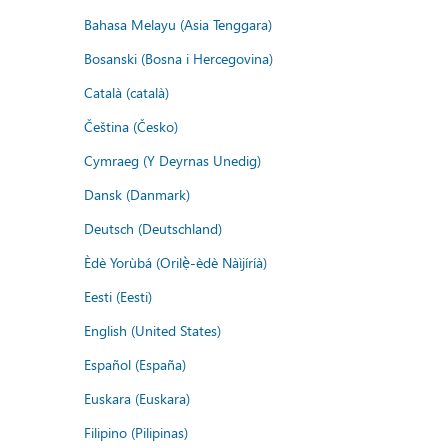
Bahasa Melayu (Asia Tenggara)
Bosanski (Bosna i Hercegovina)
Català (català)
Čeština (Česko)
Cymraeg (Y Deyrnas Unedig)
Dansk (Danmark)
Deutsch (Deutschland)
Èdè Yorùbá (Orilẹ̀-èdè Nàìjíríà)
Eesti (Eesti)
English (United States)
Español (España)
Euskara (Euskara)
Filipino (Pilipinas)