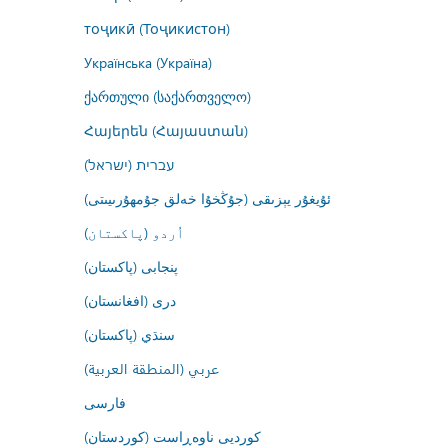
тоҷикӣ (Тоҷикистон)
Українська (Україна)
ქართული (საქართველო)
Հայերեն (Հայաստան)
עברית (ישראל)
ئۇيغۇر يېزىقى (جۇڭخۇا خەلق جۇمھۇرىيىتى)
اُردو (پاکستان)
پنجابی (پاکستان)
درى (افغانستان)
سنڌي (پاکستان)
عربي (المنطقة العربية)
فارسى
کوردیی ناوەڕاست (کوردستان)