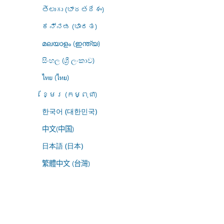
తెలుగు (భారతదేశం)
ಕನ್ನಡ (ಭಾರತ)
മലയാളം (ഇന്ത്യ)
සිංහල (ශ්‍රී ලංකාව)
ไทย (ไทย)
ខ្មែរ (កម្ពុជា)
한국어 (대한민국)
中文(中国)
日本語 (日本)
繁體中文 (台灣)