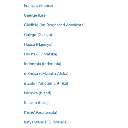
Français (France)
Gaeilge (Éire)
Gàidhlig (An Rìoghachd Aonaichte)
Galego (Galego)
Hausa (Najeriya)
Hrvatski (Hrvatska)
Indonesia (Indonesia)
isiXhosa (eMzantsi Afrika)
isiZulu (iNingizimu Afrika)
Íslenska (ísland)
Italiano (Italia)
K'iche' (Guatemala)
Kinyarwanda (U Rwanda)