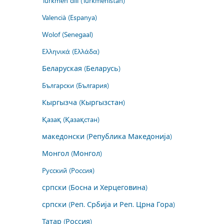
Türkmen dili (Türkmenistan)
Valencià (Espanya)
Wolof (Senegaal)
Ελληνικά (Ελλάδα)
Беларуская (Беларусь)
Български (България)
Кыргызча (Кыргызстан)
Қазақ (Қазақстан)
македонски (Република Македонија)
Монгол (Монгол)
Русский (Россия)
српски (Босна и Херцеговина)
српски (Реп. Србија и Реп. Црна Гора)
Татар (Россия)