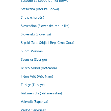
Sesotho sa Leboa (Afrika Borwa)
Setswana (Aforika Borwa)
Shqip (shqipëri)
Slovenčina (Slovenská republika)
Slovenski (Slovenija)
Srpski (Rep. Srbija i Rep. Crna Gora)
Suomi (Suomi)
Svenska (Sverige)
Te reo Māori (Aotearoa)
Tiếng Việt (Việt Nam)
Türkçe (Türkiye)
Türkmen dili (Türkmenistan)
Valencià (Espanya)
Wolof (Senegaal)