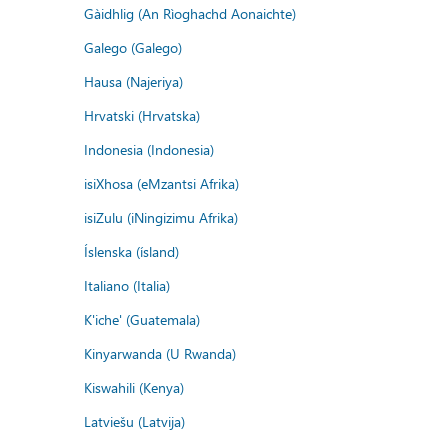
Gàidhlig (An Rìoghachd Aonaichte)
Galego (Galego)
Hausa (Najeriya)
Hrvatski (Hrvatska)
Indonesia (Indonesia)
isiXhosa (eMzantsi Afrika)
isiZulu (iNingizimu Afrika)
Íslenska (ísland)
Italiano (Italia)
K'iche' (Guatemala)
Kinyarwanda (U Rwanda)
Kiswahili (Kenya)
Latviešu (Latvija)