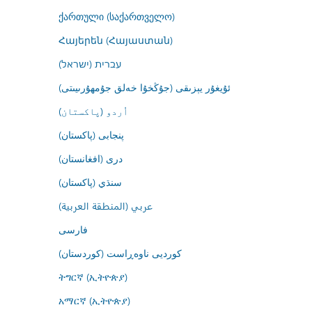
ქართული (საქართველო)
Հայերեն (Հայաստան)
עברית (ישראל)
ئۇيغۇر يېزىقى (جۇڭخۇا خەلق جۇمھۇرىيىتى)
اُردو (پاکستان)
پنجابی (پاکستان)
درى (افغانستان)
سنڌي (پاکستان)
عربي (المنطقة العربية)
فارسى
کوردیی ناوەڕاست (کوردستان)
ትግርኛ (ኢትዮጵያ)
አማርኛ (ኢትዮጵያ)