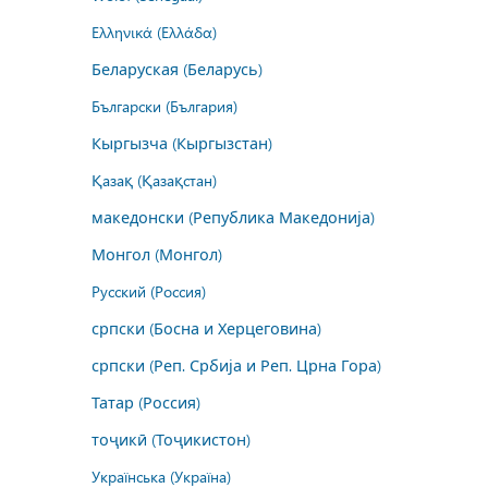
Ελληνικά (Ελλάδα)
Беларуская (Беларусь)
Български (България)
Кыргызча (Кыргызстан)
Қазақ (Қазақстан)
македонски (Република Македонија)
Монгол (Монгол)
Русский (Россия)
српски (Босна и Херцеговина)
српски (Реп. Србија и Реп. Црна Гора)
Татар (Россия)
тоҷикӣ (Тоҷикистон)
Українська (Україна)