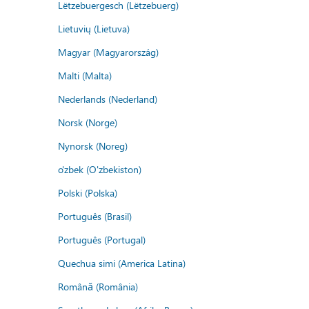
Lëtzebuergesch (Lëtzebuerg)
Lietuvių (Lietuva)
Magyar (Magyarország)
Malti (Malta)
Nederlands (Nederland)
Norsk (Norge)
Nynorsk (Noreg)
o'zbek (O'zbekiston)
Polski (Polska)
Português (Brasil)
Português (Portugal)
Quechua simi (America Latina)
Română (România)