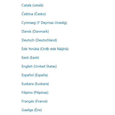
Català (català)
Čeština (Česko)
Cymraeg (Y Deyrnas Unedig)
Dansk (Danmark)
Deutsch (Deutschland)
Èdè Yorùbá (Orilẹ̀-èdè Nàìjíríà)
Eesti (Eesti)
English (United States)
Español (España)
Euskara (Euskara)
Filipino (Pilipinas)
Français (France)
Gaeilge (Éire)