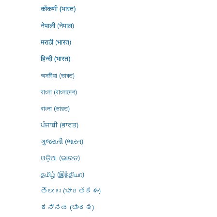
कोंकणी (भारत)
नेपाली (नेपाल)
मराठी (भारत)
हिन्दी (भारत)
অসমীয়া (ভাৰত)
বাংলা (বাংলাদেশ)
বাংলা (ভারত)
ਪੰਜਾਬੀ (ਭਾਰਤ)
ગુજરાતી (ભારત)
ଓଡ଼ିଆ (ଭାରତ)
தமிழ் (இந்தியா)
తెలుగు (భారతదేశం)
ಕನ್ನಡ (ಭಾರತ)