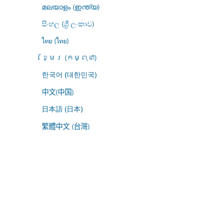
മലയാളം (ഇന്ത്യ)
සිංහල (ශ්‍රී ලංකාව)
ไทย (ไทย)
ខ្មែរ (កម្ពុជា)
한국어 (대한민국)
中文(中国)
日本語 (日本)
繁體中文 (台灣)