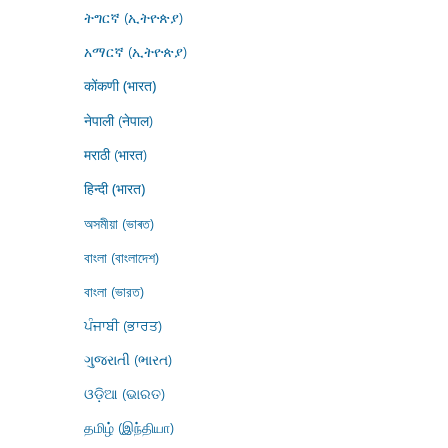
ትግርኛ (ኢትዮጵያ)
አማርኛ (ኢትዮጵያ)
कोंकणी (भारत)
नेपाली (नेपाल)
मराठी (भारत)
हिन्दी (भारत)
অসমীয়া (ভাৰত)
বাংলা (বাংলাদেশ)
বাংলা (ভারত)
ਪੰਜਾਬੀ (ਭਾਰਤ)
ગુજરાતી (ભારત)
ଓଡ଼ିଆ (ଭାରତ)
தமிழ் (இந்தியா)