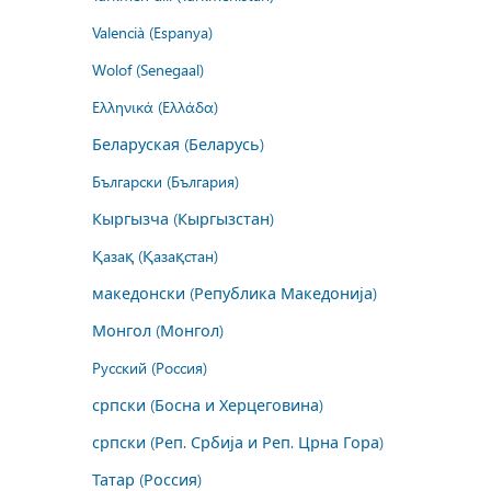
Valencià (Espanya)
Wolof (Senegaal)
Ελληνικά (Ελλάδα)
Беларуская (Беларусь)
Български (България)
Кыргызча (Кыргызстан)
Қазақ (Қазақстан)
македонски (Република Македонија)
Монгол (Монгол)
Русский (Россия)
српски (Босна и Херцеговина)
српски (Реп. Србија и Реп. Црна Гора)
Татар (Россия)