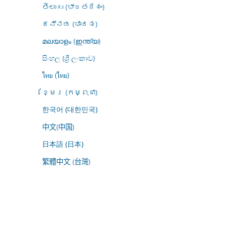
తెలుగు (భారతదేశం)
ಕನ್ನಡ (ಭಾರತ)
മലയാളം (ഇന്ത്യ)
සිංහල (ශ්‍රී ලංකාව)
ไทย (ไทย)
ខ្មែរ (កម្ពុជា)
한국어 (대한민국)
中文(中国)
日本語 (日本)
繁體中文 (台灣)