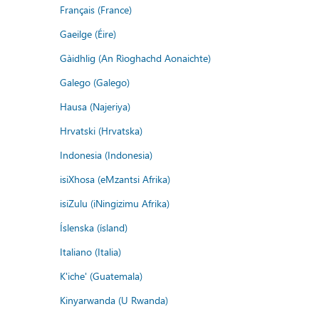
Français (France)
Gaeilge (Éire)
Gàidhlig (An Rìoghachd Aonaichte)
Galego (Galego)
Hausa (Najeriya)
Hrvatski (Hrvatska)
Indonesia (Indonesia)
isiXhosa (eMzantsi Afrika)
isiZulu (iNingizimu Afrika)
Íslenska (ísland)
Italiano (Italia)
K'iche' (Guatemala)
Kinyarwanda (U Rwanda)