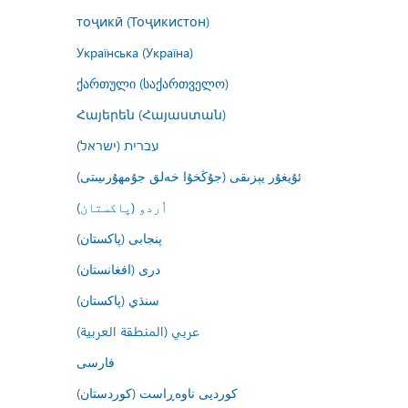
тоҷикӣ (Тоҷикистон)
Українська (Україна)
ქართული (საქართველო)
Հայերեն (Հայաստան)
עברית (ישראל)
ئۇيغۇر يېزىقى (جۇڭخۇا خەلق جۇمھۇرىيىتى)
اُردو (پاکستان)
پنجابی (پاکستان)
درى (افغانستان)
سنڌي (پاکستان)
عربي (المنطقة العربية)
فارسى
کوردیی ناوەڕاست (کوردستان)