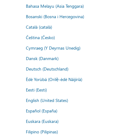
Bahasa Melayu (Asia Tenggara)
Bosanski (Bosna i Hercegovina)
Català (català)
Čeština (Česko)
Cymraeg (Y Deyrnas Unedig)
Dansk (Danmark)
Deutsch (Deutschland)
Èdè Yorùbá (Orilẹ̀-èdè Nàìjíríà)
Eesti (Eesti)
English (United States)
Español (España)
Euskara (Euskara)
Filipino (Pilipinas)