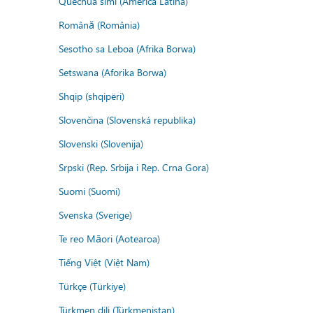
Quechua simi (America Latina)
Română (România)
Sesotho sa Leboa (Afrika Borwa)
Setswana (Aforika Borwa)
Shqip (shqipëri)
Slovenčina (Slovenská republika)
Slovenski (Slovenija)
Srpski (Rep. Srbija i Rep. Crna Gora)
Suomi (Suomi)
Svenska (Sverige)
Te reo Māori (Aotearoa)
Tiếng Việt (Việt Nam)
Türkçe (Türkiye)
Türkmen dili (Türkmenistan)