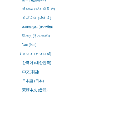
తెలుగు (భారతదేశం)
ಕನ್ನಡ (ಭಾರತ)
മലയാളം (ഇന്ത്യ)
සිංහල (ශ්‍රී ලංකාව)
ไทย (ไทย)
ខ្មែរ (កម្ពុជា)
한국어 (대한민국)
中文(中国)
日本語 (日本)
繁體中文 (台灣)