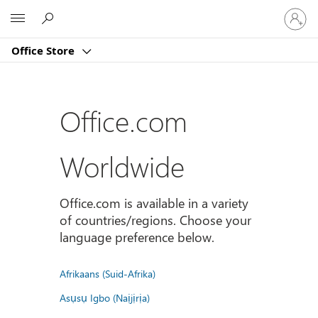
Sign
Microsoft
in
to
Office Store
your
account
Office.com
Worldwide
Office.com is available in a variety
of countries/regions. Choose your
language preference below.
Afrikaans (Suid-Afrika)
Asụsụ Igbo (Naịjịrịa)