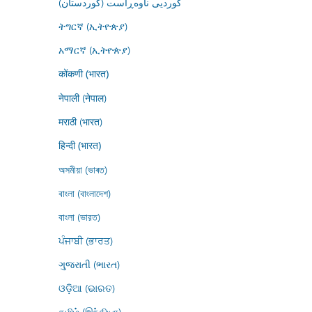
کوردیی ناوەڕاست (کوردستان)
ትግርኛ (ኢትዮጵያ)
አማርኛ (ኢትዮጵያ)
कोंकणी (भारत)
नेपाली (नेपाल)
मराठी (भारत)
हिन्दी (भारत)
অসমীয়া (ভাৰত)
বাংলা (বাংলাদেশ)
বাংলা (ভারত)
ਪੰਜਾਬੀ (ਭਾਰਤ)
ગુજરાતી (ભારત)
ଓଡ଼ିଆ (ଭାରତ)
தமிழ் (இந்தியா)