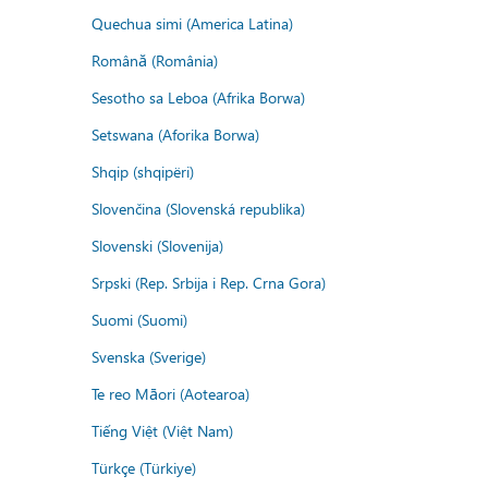
Quechua simi (America Latina)
Română (România)
Sesotho sa Leboa (Afrika Borwa)
Setswana (Aforika Borwa)
Shqip (shqipëri)
Slovenčina (Slovenská republika)
Slovenski (Slovenija)
Srpski (Rep. Srbija i Rep. Crna Gora)
Suomi (Suomi)
Svenska (Sverige)
Te reo Māori (Aotearoa)
Tiếng Việt (Việt Nam)
Türkçe (Türkiye)