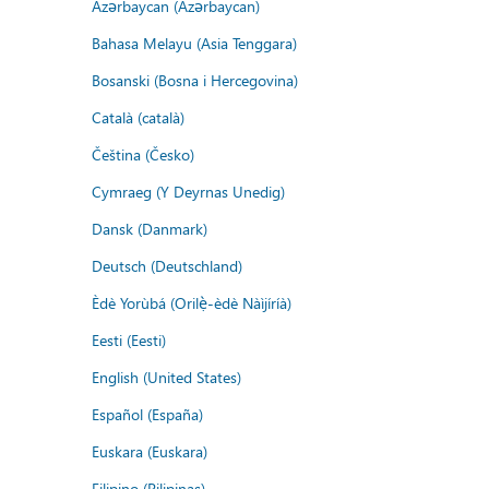
Azərbaycan (Azərbaycan)
Bahasa Melayu (Asia Tenggara)
Bosanski (Bosna i Hercegovina)
Català (català)
Čeština (Česko)
Cymraeg (Y Deyrnas Unedig)
Dansk (Danmark)
Deutsch (Deutschland)
Èdè Yorùbá (Orilẹ̀-èdè Nàìjíríà)
Eesti (Eesti)
English (United States)
Español (España)
Euskara (Euskara)
Filipino (Pilipinas)