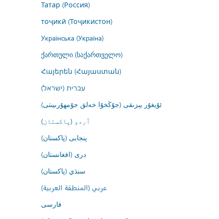
Татар (Россия)
тоҷикӣ (Тоҷикистон)
Українська (Україна)
ქართული (საქართველო)
Հայերեն (Հայաստան)
עברית (ישראל)
ئۇيغۇر يېزىقى (جۇڭخۇا خەلق جۇمھۇرىيىتى)
اُردو (پاکستان)
پنجابی (پاکستان)
درى (افغانستان)
سنڌي (پاکستان)
عربي (المنطقة العربية)
فارسى