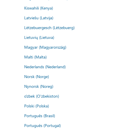
Kiswahili (Kenya)
Latviešu (Latvija)
Lëtzebuergesch (Lëtzebuerg)
Lietuvių (Lietuva)
Magyar (Magyarország)
Malti (Malta)
Nederlands (Nederland)
Norsk (Norge)
Nynorsk (Noreg)
o'zbek (O'zbekiston)
Polski (Polska)
Português (Brasil)
Português (Portugal)