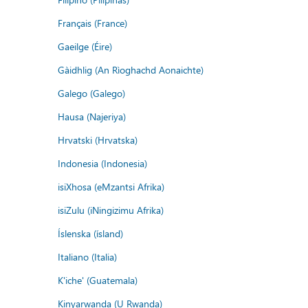
Français (France)
Gaeilge (Éire)
Gàidhlig (An Rìoghachd Aonaichte)
Galego (Galego)
Hausa (Najeriya)
Hrvatski (Hrvatska)
Indonesia (Indonesia)
isiXhosa (eMzantsi Afrika)
isiZulu (iNingizimu Afrika)
Íslenska (ísland)
Italiano (Italia)
K'iche' (Guatemala)
Kinyarwanda (U Rwanda)