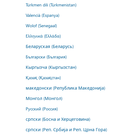
Türkmen dili (Türkmenistan)
Valencià (Espanya)
Wolof (Senegaal)
Ελληνικά (Ελλάδα)
Беларуская (Беларусь)
Български (България)
Кыргызча (Кыргызстан)
Қазақ (Қазақстан)
македонски (Република Македонија)
Монгол (Монгол)
Русский (Россия)
српски (Босна и Херцеговина)
српски (Реп. Србија и Реп. Црна Гора)