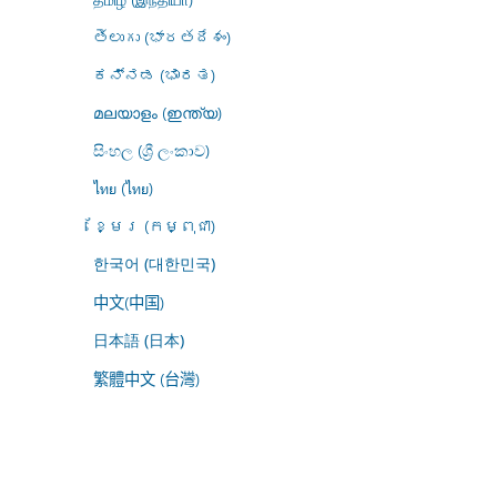
తెలుగు (భారతదేశం)
ಕನ್ನಡ (ಭಾರತ)
മലയാളം (ഇന്ത്യ)
සිංහල (ශ්‍රී ලංකාව)
ไทย (ไทย)
ខ្មែរ (កម្ពុជា)
한국어 (대한민국)
中文(中国)
日本語 (日本)
繁體中文 (台灣)