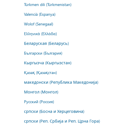
Türkmen dili (Türkmenistan)
Valencià (Espanya)
Wolof (Senegaal)
Ελληνικά (Ελλάδα)
Беларуская (Беларусь)
Български (България)
Кыргызча (Кыргызстан)
Қазақ (Қазақстан)
македонски (Република Македонија)
Монгол (Монгол)
Русский (Россия)
српски (Босна и Херцеговина)
српски (Реп. Србија и Реп. Црна Гора)