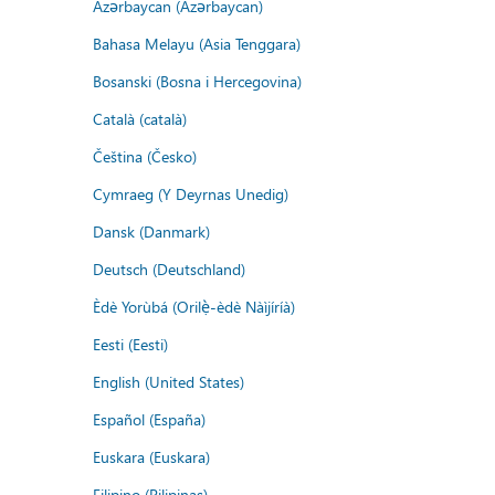
Azərbaycan (Azərbaycan)
Bahasa Melayu (Asia Tenggara)
Bosanski (Bosna i Hercegovina)
Català (català)
Čeština (Česko)
Cymraeg (Y Deyrnas Unedig)
Dansk (Danmark)
Deutsch (Deutschland)
Èdè Yorùbá (Orilẹ̀-èdè Nàìjíríà)
Eesti (Eesti)
English (United States)
Español (España)
Euskara (Euskara)
Filipino (Pilipinas)