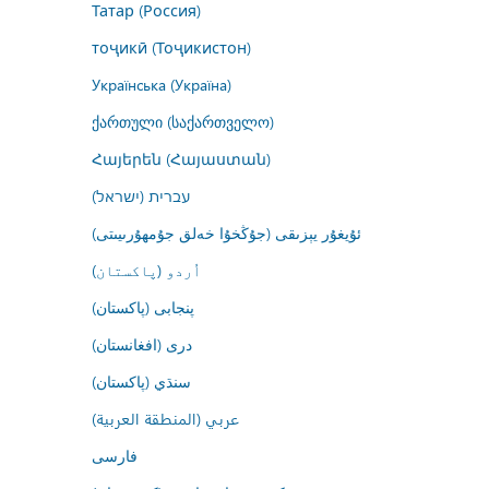
Татар (Россия)
тоҷикӣ (Тоҷикистон)
Українська (Україна)
ქართული (საქართველო)
Հայերեն (Հայաստան)
עברית (ישראל)
ئۇيغۇر يېزىقى (جۇڭخۇا خەلق جۇمھۇرىيىتى)
اُردو (پاکستان)
پنجابی (پاکستان)
درى (افغانستان)
سنڌي (پاکستان)
عربي (المنطقة العربية)
فارسى