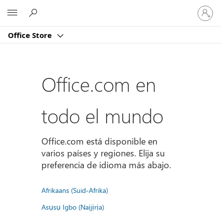
Iniciar
Microsoft
sesión
en
Office Store
tu
cuenta
Office.com en
todo el mundo
Office.com está disponible en
varios países y regiones. Elija su
preferencia de idioma más abajo.
Afrikaans (Suid-Afrika)
Asụsụ Igbo (Naịjịrịa)