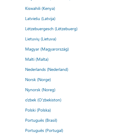
Kiswahili (Kenya)
Latviešu (Latvija)
Lëtzebuergesch (Lëtzebuerg)
Lietuvių (Lietuva)
Magyar (Magyarország)
Malti (Malta)
Nederlands (Nederland)
Norsk (Norge)
Nynorsk (Noreg)
o'zbek (O'zbekiston)
Polski (Polska)
Português (Brasil)
Português (Portugal)