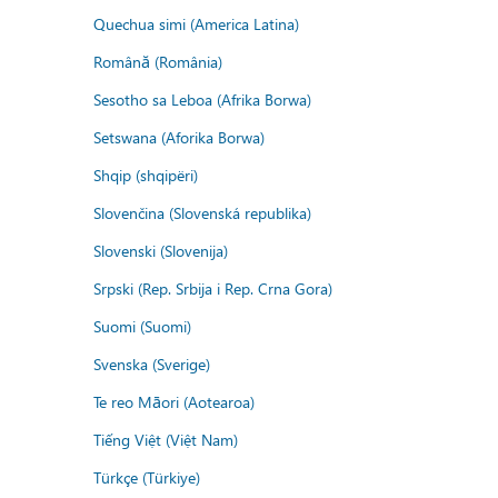
Quechua simi (America Latina)
Română (România)
Sesotho sa Leboa (Afrika Borwa)
Setswana (Aforika Borwa)
Shqip (shqipëri)
Slovenčina (Slovenská republika)
Slovenski (Slovenija)
Srpski (Rep. Srbija i Rep. Crna Gora)
Suomi (Suomi)
Svenska (Sverige)
Te reo Māori (Aotearoa)
Tiếng Việt (Việt Nam)
Türkçe (Türkiye)