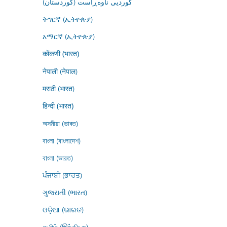
کوردیی ناوەڕاست (کوردستان)
ትግርኛ (ኢትዮጵያ)
አማርኛ (ኢትዮጵያ)
कोंकणी (भारत)
नेपाली (नेपाल)
मराठी (भारत)
हिन्दी (भारत)
অসমীয়া (ভাৰত)
বাংলা (বাংলাদেশ)
বাংলা (ভারত)
ਪੰਜਾਬੀ (ਭਾਰਤ)
ગુજરાતી (ભારત)
ଓଡ଼ିଆ (ଭାରତ)
தமிழ் (இந்தியா)