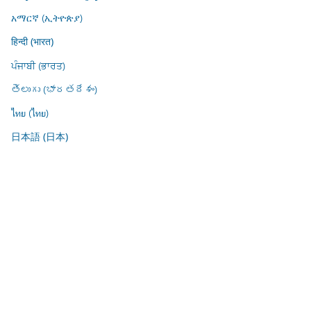
አማርኛ (ኢትዮጵያ)
हिन्दी (भारत)
ਪੰਜਾਬੀ (ਭਾਰਤ)
తెలుగు (భారతదేశం)
ไทย (ไทย)
日本語 (日本)