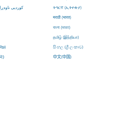
کوردیی ناوە)
ትግርኛ (ኢትዮጵያ)
मराठी (भारत)
বাংলা (ভারত)
தமிழ் (இந்தியா)
്യ)
සිංහල (ශ්‍රී ලංකාව)
中文(中国)
국)