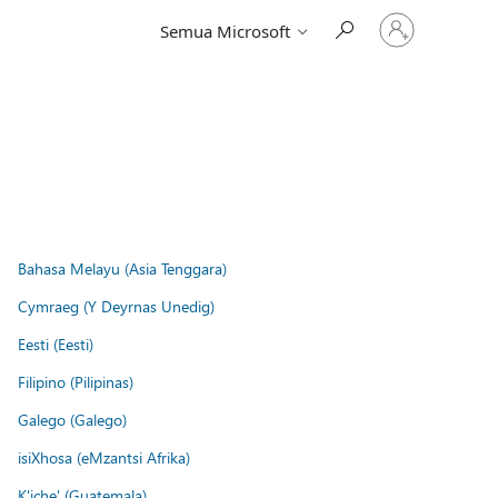
Masuk
Semua Microsoft
ke
akun
Anda
Bahasa Melayu (Asia Tenggara)
Cymraeg (Y Deyrnas Unedig)
Eesti (Eesti)
Filipino (Pilipinas)
Galego (Galego)
isiXhosa (eMzantsi Afrika)
K'iche' (Guatemala)