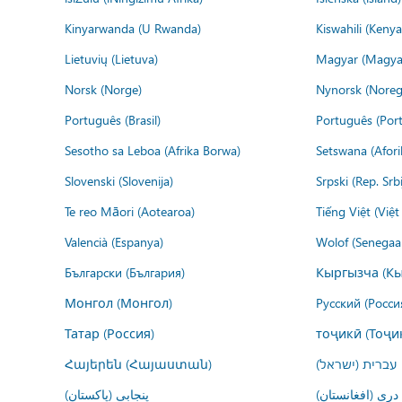
Kinyarwanda (U Rwanda)
Kiswahili (Kenya
Lietuvių (Lietuva)
Magyar (Magya
Norsk (Norge)
Nynorsk (Noreg
Português (Brasil)
Português (Port
Sesotho sa Leboa (Afrika Borwa)
Setswana (Afor
Slovenski (Slovenija)
Srpski (Rep. Srb
Te reo Māori (Aotearoa)
Tiếng Việt (Việ
Valencià (Espanya)
Wolof (Senegaal
Български (България)
Кыргызча (Кы
Монгол (Монгол)
Русский (Росси
Татар (Россия)
тоҷикӣ (Тоҷи
Հայերեն (Հայաստան)
עברית (ישראל)
درى (افغانستان)
پنجابی (پاکستان)