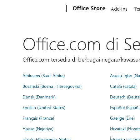
Microsoft
Office Store
Add-ins
Te
Office.com di S
Office.com tersedia di berbagai negara/kawasan.
Afrikaans (Suid-Afrika)
Asụsụ Igbo (Naị
Bosanski (Bosna i Hercegovina)
Català (català)
Dansk (Danmark)
Deutsch (Deuts
English (United States)
Español (España
Français (France)
Gaeilge (Éire)
Hausa (Najeriya)
Hrvatski (Hrvat
isiZulu (iNingizimu Afrika)
Íslenska (ísland)