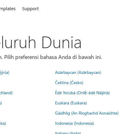
mplates
Support
eluruh Dunia
 Pilih preferensi bahasa Anda di bawah ini.
jịrịa)
Azərbaycan (Azərbaycan)
Čeština (Česko)
chland)
Èdè Yorùbá (Orilẹ̀-èdè Nàìjíríà)
)
Euskara (Euskara)
Gàidhlig (An Rìoghachd Aonaichte)
ska)
Indonesia (Indonesia)
Italiano (Italia)