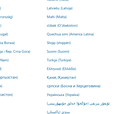
)
Latviešu (Latvija)
rország)
Malti (Malta)
)
o'zbek (O'zbekiston)
ugal)
Quechua simi (America Latina)
ika Borwa)
Shqip (shqipëri)
ija i Rep. Crna Gora)
Suomi (Suomi)
t Nam)
Türkçe (Türkiye)
)
Ελληνικά (Ελλάδα)
ргызстан)
Қазақ (Қазақстан)
я)
српски (Босна и Херцеговина)
кистон)
Українська (Україна)
ئۇيغۇر يېزىقى (جۇڭخۇا خەلق جۇمھۇرىيىتى)
سنڌي (پاکستان)