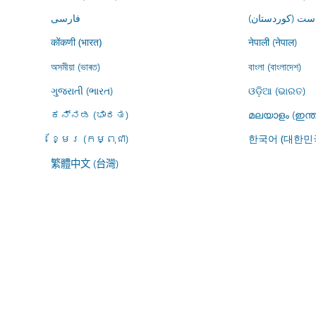
ڕاست (کوردستان
فارسى
नेपाली (नेपाल)
कोंकणी (भारत)
অসমীয়া (ভাৰত)
বাংলা (বাংলাদেশ)
ગુજરાતી (ભારત)
ଓଡ଼ିଆ (ଭାରତ)
ಕನ್ನಡ (ಭಾರತ)
മലയാളം (ഇന്ത
ខ្មែរ (កម្ពុជា)
한국어 (대한민
繁體中文 (台灣)