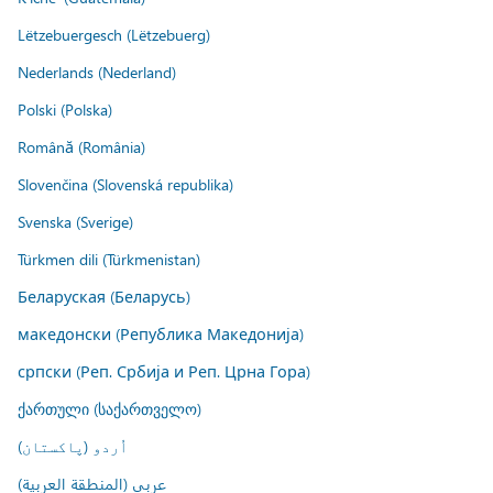
Lëtzebuergesch (Lëtzebuerg)
Nederlands (Nederland)
Polski (Polska)
Română (România)
Slovenčina (Slovenská republika)
Svenska (Sverige)
Türkmen dili (Türkmenistan)
Беларуская (Беларусь)
македонски (Република Македонија)
српски (Реп. Србија и Реп. Црна Гора)
ქართული (საქართველო)
اُردو (پاکستان)
عربي (المنطقة العربية)