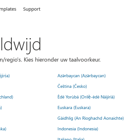
mplates
Support
ldwijd
n/regio's. Kies hieronder uw taalvoorkeur.
jịrịa)
Azərbaycan (Azərbaycan)
Čeština (Česko)
chland)
Èdè Yorùbá (Orilẹ̀-èdè Nàìjíríà)
)
Euskara (Euskara)
Gàidhlig (An Rìoghachd Aonaichte)
ska)
Indonesia (Indonesia)
Italiano (Italia)