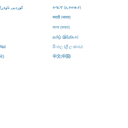
کوردیی ناوە)
ትግርኛ (ኢትዮጵያ)
मराठी (भारत)
বাংলা (ভারত)
தமிழ் (இந்தியா)
്യ)
සිංහල (ශ්‍රී ලංකාව)
中文(中国)
국)