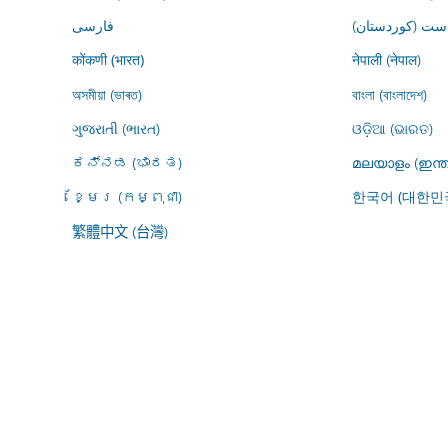
ڕاست (کوردستان
فارسى
नेपाली (नेपाल)
कोंकणी (भारत)
অসমীয়া (ভাৰত)
বাংলা (বাংলাদেশ)
ગુજરાતી (ભારત)
ଓଡ଼ିଆ (ଭାରତ)
ಕನ್ನಡ (ಭಾರತ)
മലയാളം (ഇന്ത
ខ្មែរ (កម្ពុជា)
한국어 (대한민
繁體中文 (台灣)