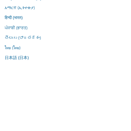
አማርኛ (ኢትዮጵያ)
हिन्दी (भारत)
ਪੰਜਾਬੀ (ਭਾਰਤ)
తెలుగు (భారతదేశం)
ไทย (ไทย)
日本語 (日本)