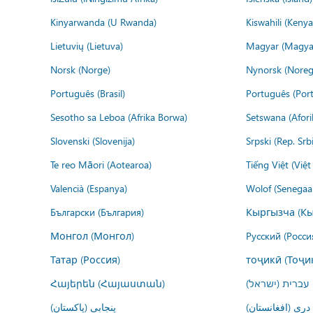
Kinyarwanda (U Rwanda)
Kiswahili (Kenya
Lietuvių (Lietuva)
Magyar (Magya
Norsk (Norge)
Nynorsk (Noreg
Português (Brasil)
Português (Port
Sesotho sa Leboa (Afrika Borwa)
Setswana (Afor
Slovenski (Slovenija)
Srpski (Rep. Srb
Te reo Māori (Aotearoa)
Tiếng Việt (Việ
Valencià (Espanya)
Wolof (Senegaal
Български (България)
Кыргызча (Кы
Монгол (Монгол)
Русский (Росси
Татар (Россия)
тоҷикӣ (Тоҷи
Հայերեն (Հայաստան)
עברית (ישראל)
درى (افغانستان)
پنجابی (پاکستان)