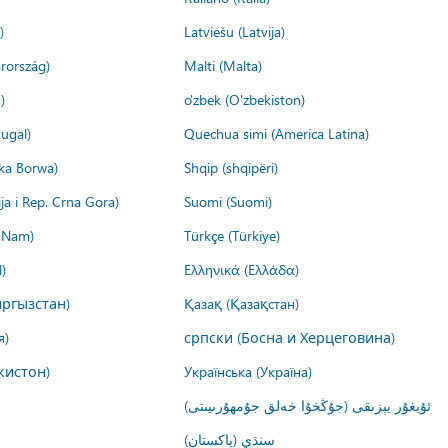
)
Latviešu (Latvija)
rország)
Malti (Malta)
)
o'zbek (O'zbekiston)
ugal)
Quechua simi (America Latina)
ika Borwa)
Shqip (shqipëri)
ija i Rep. Crna Gora)
Suomi (Suomi)
t Nam)
Türkçe (Türkiye)
)
Ελληνικά (Ελλάδα)
ргызстан)
Қазақ (Қазақстан)
я)
српски (Босна и Херцеговина)
кистон)
Українська (Україна)
ئۇيغۇر يېزىقى (جۇڭخۇا خەلق جۇمھۇرىيىتى)
سنڌي (پاکستان)