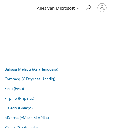
Meld
Alles van Microsoft
je
aan
bij
je
account
Bahasa Melayu (Asia Tenggara)
Cymraeg (Y Deyrnas Unedig)
Eesti (Eesti)
Filipino (Pilipinas)
Galego (Galego)
isiXhosa (eMzantsi Afrika)
K'iche' (Guatemala)