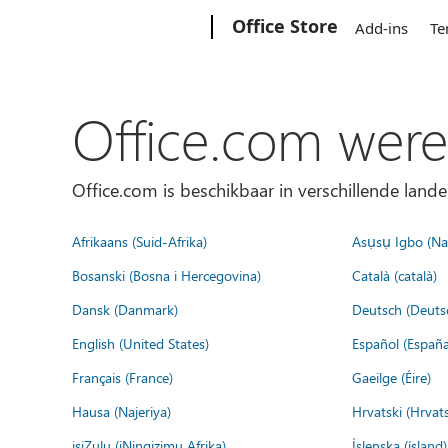
Microsoft
Office Store
Add-ins
Te
Office.com were
Office.com is beschikbaar in verschillende lande
Afrikaans (Suid-Afrika)
Asụsụ Igbo (Naị
Bosanski (Bosna i Hercegovina)
Català (català)
Dansk (Danmark)
Deutsch (Deuts
English (United States)
Español (España
Français (France)
Gaeilge (Éire)
Hausa (Najeriya)
Hrvatski (Hrvat
isiZulu (iNingizimu Afrika)
Íslenska (ísland)