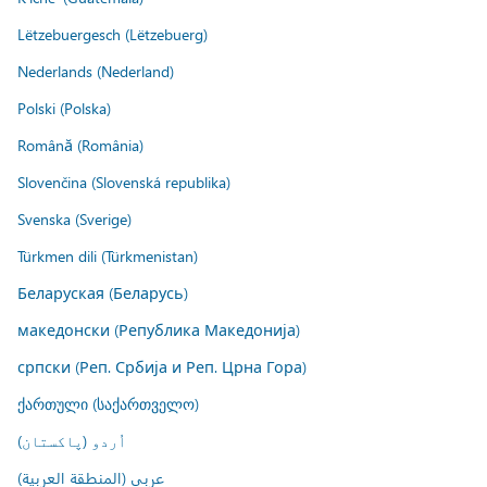
Lëtzebuergesch (Lëtzebuerg)
Nederlands (Nederland)
Polski (Polska)
Română (România)
Slovenčina (Slovenská republika)
Svenska (Sverige)
Türkmen dili (Türkmenistan)
Беларуская (Беларусь)
македонски (Република Македонија)
српски (Реп. Србија и Реп. Црна Гора)
ქართული (საქართველო)
اُردو (پاکستان)
عربي (المنطقة العربية)