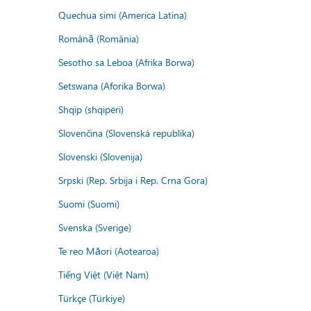
Quechua simi (America Latina)
Română (România)
Sesotho sa Leboa (Afrika Borwa)
Setswana (Aforika Borwa)
Shqip (shqipëri)
Slovenčina (Slovenská republika)
Slovenski (Slovenija)
Srpski (Rep. Srbija i Rep. Crna Gora)
Suomi (Suomi)
Svenska (Sverige)
Te reo Māori (Aotearoa)
Tiếng Việt (Việt Nam)
Türkçe (Türkiye)