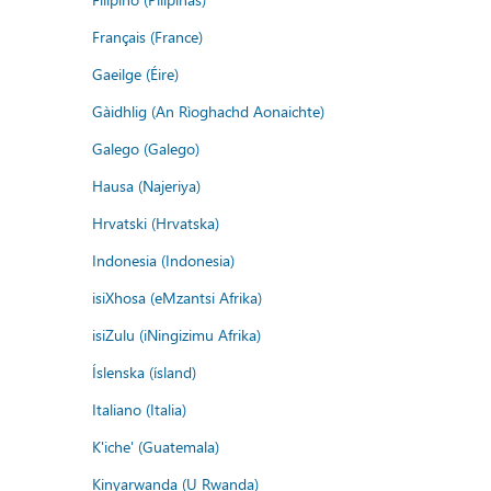
Français (France)
Gaeilge (Éire)
Gàidhlig (An Rìoghachd Aonaichte)
Galego (Galego)
Hausa (Najeriya)
Hrvatski (Hrvatska)
Indonesia (Indonesia)
isiXhosa (eMzantsi Afrika)
isiZulu (iNingizimu Afrika)
Íslenska (ísland)
Italiano (Italia)
K'iche' (Guatemala)
Kinyarwanda (U Rwanda)