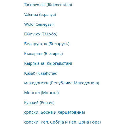
Türkmen dili (Türkmenistan)
Valencià (Espanya)
Wolof (Senegaal)
Ελληνικά (Ελλάδα)
Беларуская (Беларусь)
Български (България)
Кыргызча (Кыргызстан)
Қазақ (Қазақстан)
македонски (Република Македонија)
Монгол (Монгол)
Русский (Россия)
српски (Босна и Херцеговина)
српски (Реп. Србија и Реп. Црна Гора)