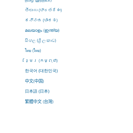
తెలుగు (భారతదేశం)
ಕನ್ನಡ (ಭಾರತ)
മലയാളം (ഇന്ത്യ)
සිංහල (ශ්‍රී ලංකාව)
ไทย (ไทย)
ខ្មែរ (កម្ពុជា)
한국어 (대한민국)
中文(中国)
日本語 (日本)
繁體中文 (台灣)