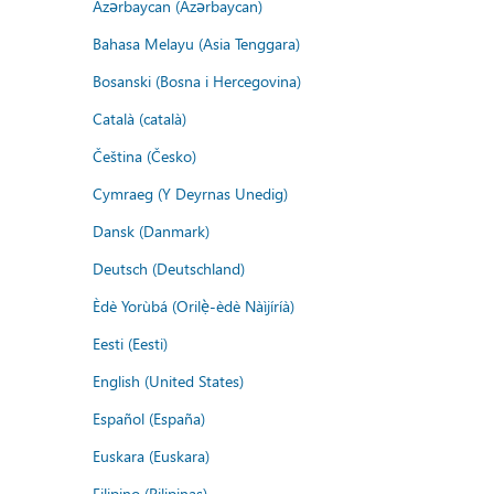
Azərbaycan (Azərbaycan)
Bahasa Melayu (Asia Tenggara)
Bosanski (Bosna i Hercegovina)
Català (català)
Čeština (Česko)
Cymraeg (Y Deyrnas Unedig)
Dansk (Danmark)
Deutsch (Deutschland)
Èdè Yorùbá (Orilẹ̀-èdè Nàìjíríà)
Eesti (Eesti)
English (United States)
Español (España)
Euskara (Euskara)
Filipino (Pilipinas)