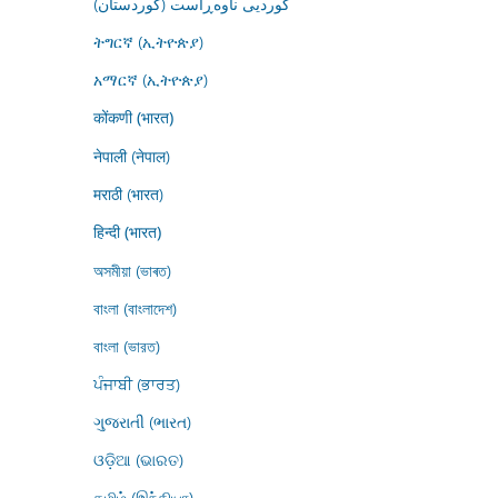
کوردیی ناوەڕاست (کوردستان)
ትግርኛ (ኢትዮጵያ)
አማርኛ (ኢትዮጵያ)
कोंकणी (भारत)
नेपाली (नेपाल)
मराठी (भारत)
हिन्दी (भारत)
অসমীয়া (ভাৰত)
বাংলা (বাংলাদেশ)
বাংলা (ভারত)
ਪੰਜਾਬੀ (ਭਾਰਤ)
ગુજરાતી (ભારત)
ଓଡ଼ିଆ (ଭାରତ)
தமிழ் (இந்தியா)