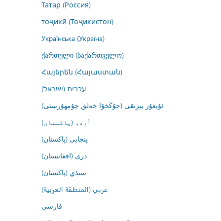
Татар (Россия)
тоҷикӣ (Тоҷикистон)
Українська (Україна)
ქართული (საქართველო)
Հայերեն (Հայաստան)
עברית (ישראל)
ئۇيغۇر يېزىقى (جۇڭخۇا خەلق جۇمھۇرىيىتى)
اُردو (پاکستان)
پنجابی (پاکستان)
درى (افغانستان)
سنڌي (پاکستان)
عربي (المنطقة العربية)
فارسى