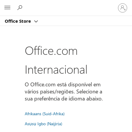
Iniciar
Microsoft
sessão
na
Office Store
conta
Office.com
Internacional
O Office.com está disponível em
vários países/regiões. Selecione a
sua preferência de idioma abaixo.
Afrikaans (Suid-Afrika)
Asụsụ Igbo (Naịjịrịa)