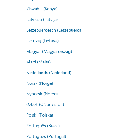
Kiswahili (Kenya)
Latviešu (Latvija)
Lëtzebuergesch (Lëtzebuerg)
Lietuvių (Lietuva)
Magyar (Magyarország)
Malti (Malta)
Nederlands (Nederland)
Norsk (Norge)
Nynorsk (Noreg)
o'zbek (O'zbekiston)
Polski (Polska)
Português (Brasil)
Português (Portugal)