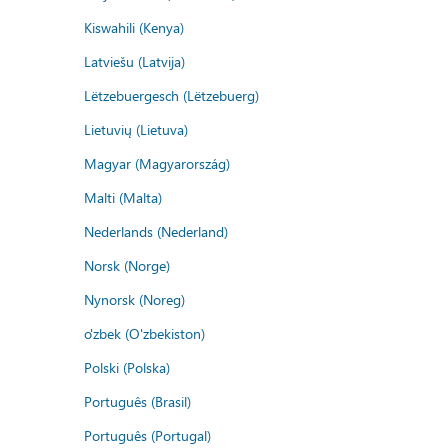
Kiswahili (Kenya)
Latviešu (Latvija)
Lëtzebuergesch (Lëtzebuerg)
Lietuvių (Lietuva)
Magyar (Magyarország)
Malti (Malta)
Nederlands (Nederland)
Norsk (Norge)
Nynorsk (Noreg)
o'zbek (O'zbekiston)
Polski (Polska)
Português (Brasil)
Português (Portugal)