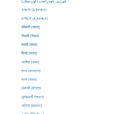
کوردیی ناوەڕاست (کوردستان)
ትግርኛ (ኢትዮጵያ)
አማርኛ (ኢትዮጵያ)
कोंकणी (भारत)
नेपाली (नेपाल)
मराठी (भारत)
हिन्दी (भारत)
অসমীয়া (ভাৰত)
বাংলা (বাংলাদেশ)
বাংলা (ভারত)
ਪੰਜਾਬੀ (ਭਾਰਤ)
ગુજરાતી (ભારત)
ଓଡ଼ିଆ (ଭାରତ)
தமிழ் (இந்தியா)