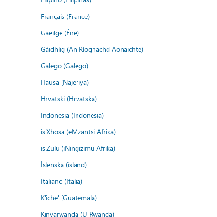
Français (France)
Gaeilge (Éire)
Gàidhlig (An Rìoghachd Aonaichte)
Galego (Galego)
Hausa (Najeriya)
Hrvatski (Hrvatska)
Indonesia (Indonesia)
isiXhosa (eMzantsi Afrika)
isiZulu (iNingizimu Afrika)
Íslenska (ísland)
Italiano (Italia)
K'iche' (Guatemala)
Kinyarwanda (U Rwanda)