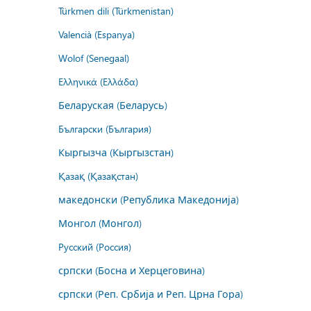
Türkmen dili (Türkmenistan)
Valencià (Espanya)
Wolof (Senegaal)
Ελληνικά (Ελλάδα)
Беларуская (Беларусь)
Български (България)
Кыргызча (Кыргызстан)
Қазақ (Қазақстан)
македонски (Република Македонија)
Монгол (Монгол)
Русский (Россия)
српски (Босна и Херцеговина)
српски (Реп. Србија и Реп. Црна Гора)