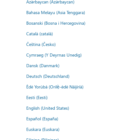
Azərbaycan (Azərbaycan)
Bahasa Melayu (Asia Tenggara)
Bosanski (Bosna i Hercegovina)
Català (català)
Čeština (Česko)
Cymraeg (Y Deyrnas Unedig)
Dansk (Danmark)
Deutsch (Deutschland)
Èdè Yorùbá (Orilẹ̀-èdè Nàìjíríà)
Eesti (Eesti)
English (United States)
Español (España)
Euskara (Euskara)
Filipino (Pilipinas)