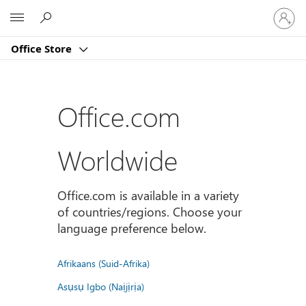
Sign
Microsoft
in
to
Office Store
your
account
Office.com
Worldwide
Office.com is available in a variety
of countries/regions. Choose your
language preference below.
Afrikaans (Suid-Afrika)
Asụsụ Igbo (Naịjịrịa)