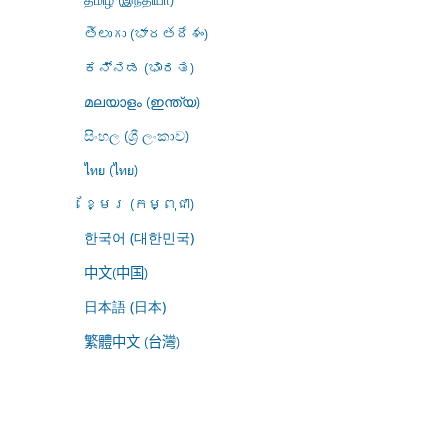
తెలుగు (భారతదేశం)
ಕನ್ನಡ (ಭಾರತ)
മലയാളം (ഇന്ത്യ)
සිංහල (ශ්‍රී ලංකාව)
ไทย (ไทย)
ខ្មែរ (កម្ពុជា)
한국어 (대한민국)
中文(中国)
日本語 (日本)
繁體中文 (台灣)