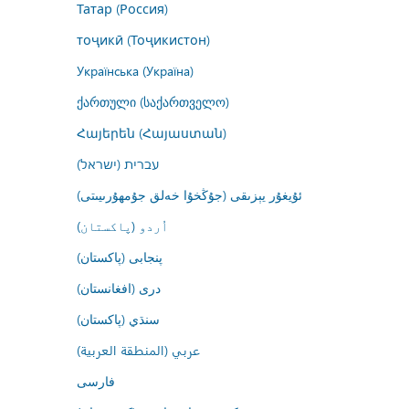
Татар (Россия)
тоҷикӣ (Тоҷикистон)
Українська (Україна)
ქართული (საქართველო)
Հայերեն (Հայաստան)
עברית (ישראל)
ئۇيغۇر يېزىقى (جۇڭخۇا خەلق جۇمھۇرىيىتى)
اُردو (پاکستان)
پنجابی (پاکستان)
درى (افغانستان)
سنڌي (پاکستان)
عربي (المنطقة العربية)
فارسى