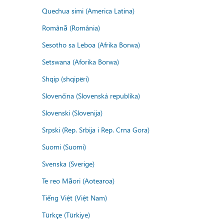
Quechua simi (America Latina)
Română (România)
Sesotho sa Leboa (Afrika Borwa)
Setswana (Aforika Borwa)
Shqip (shqipëri)
Slovenčina (Slovenská republika)
Slovenski (Slovenija)
Srpski (Rep. Srbija i Rep. Crna Gora)
Suomi (Suomi)
Svenska (Sverige)
Te reo Māori (Aotearoa)
Tiếng Việt (Việt Nam)
Türkçe (Türkiye)