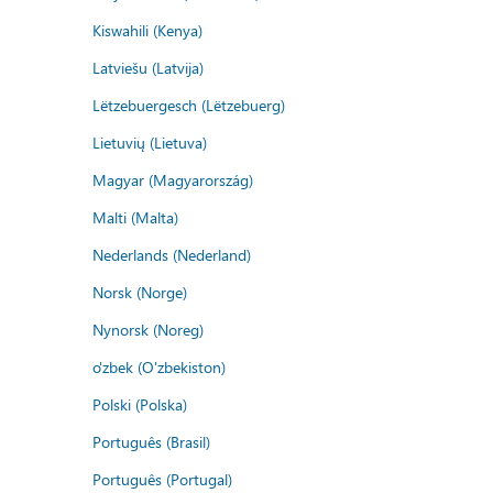
Kiswahili (Kenya)
Latviešu (Latvija)
Lëtzebuergesch (Lëtzebuerg)
Lietuvių (Lietuva)
Magyar (Magyarország)
Malti (Malta)
Nederlands (Nederland)
Norsk (Norge)
Nynorsk (Noreg)
o'zbek (O'zbekiston)
Polski (Polska)
Português (Brasil)
Português (Portugal)