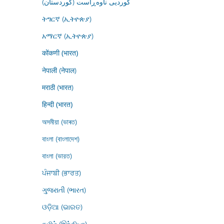
کوردیی ناوەڕاست (کوردستان)
ትግርኛ (ኢትዮጵያ)
አማርኛ (ኢትዮጵያ)
कोंकणी (भारत)
नेपाली (नेपाल)
मराठी (भारत)
हिन्दी (भारत)
অসমীয়া (ভাৰত)
বাংলা (বাংলাদেশ)
বাংলা (ভারত)
ਪੰਜਾਬੀ (ਭਾਰਤ)
ગુજરાતી (ભારત)
ଓଡ଼ିଆ (ଭାରତ)
தமிழ் (இந்தியா)