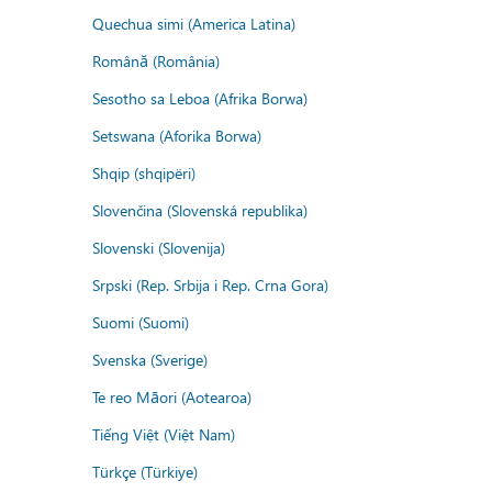
Quechua simi (America Latina)
Română (România)
Sesotho sa Leboa (Afrika Borwa)
Setswana (Aforika Borwa)
Shqip (shqipëri)
Slovenčina (Slovenská republika)
Slovenski (Slovenija)
Srpski (Rep. Srbija i Rep. Crna Gora)
Suomi (Suomi)
Svenska (Sverige)
Te reo Māori (Aotearoa)
Tiếng Việt (Việt Nam)
Türkçe (Türkiye)