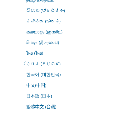
తెలుగు (భారతదేశం)
ಕನ್ನಡ (ಭಾರತ)
മലയാളം (ഇന്ത്യ)
සිංහල (ශ්‍රී ලංකාව)
ไทย (ไทย)
ខ្មែរ (កម្ពុជា)
한국어 (대한민국)
中文(中国)
日本語 (日本)
繁體中文 (台灣)