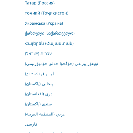
Татар (Россия)
тоҷикӣ (Тоҷикистон)
Українська (Україна)
ქართული (საქართველო)
Հայերեն (Հայաստան)
עברית (ישראל)
ئۇيغۇر يېزىقى (جۇڭخۇا خەلق جۇمھۇرىيىتى)
اُردو (پاکستان)
پنجابی (پاکستان)
درى (افغانستان)
سنڌي (پاکستان)
عربي (المنطقة العربية)
فارسى