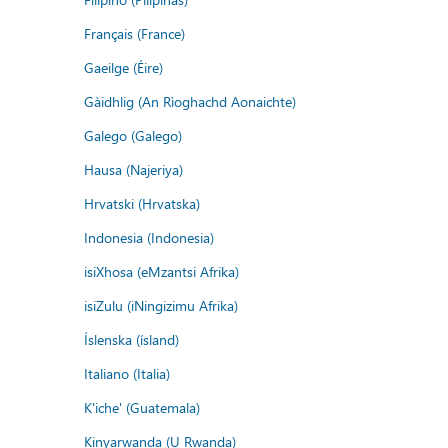
Français (France)
Gaeilge (Éire)
Gàidhlig (An Rìoghachd Aonaichte)
Galego (Galego)
Hausa (Najeriya)
Hrvatski (Hrvatska)
Indonesia (Indonesia)
isiXhosa (eMzantsi Afrika)
isiZulu (iNingizimu Afrika)
Íslenska (ísland)
Italiano (Italia)
K'iche' (Guatemala)
Kinyarwanda (U Rwanda)