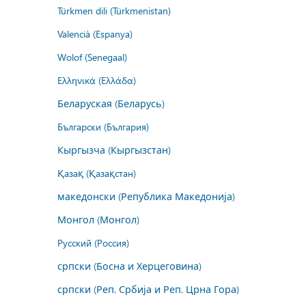
Türkmen dili (Türkmenistan)
Valencià (Espanya)
Wolof (Senegaal)
Ελληνικά (Ελλάδα)
Беларуская (Беларусь)
Български (България)
Кыргызча (Кыргызстан)
Қазақ (Қазақстан)
македонски (Република Македонија)
Монгол (Монгол)
Русский (Россия)
српски (Босна и Херцеговина)
српски (Реп. Србија и Реп. Црна Гора)