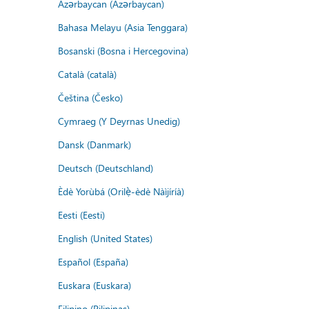
Azərbaycan (Azərbaycan)
Bahasa Melayu (Asia Tenggara)
Bosanski (Bosna i Hercegovina)
Català (català)
Čeština (Česko)
Cymraeg (Y Deyrnas Unedig)
Dansk (Danmark)
Deutsch (Deutschland)
Èdè Yorùbá (Orilẹ̀-èdè Nàìjíríà)
Eesti (Eesti)
English (United States)
Español (España)
Euskara (Euskara)
Filipino (Pilipinas)