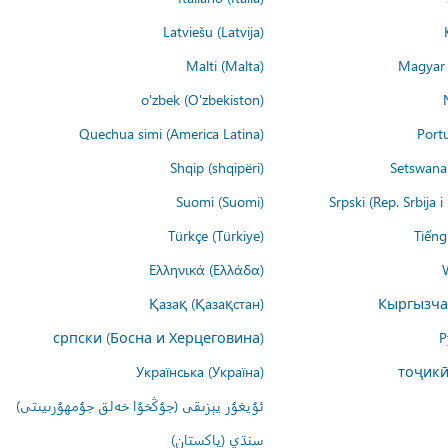
Latviešu (Latvija)
Malti (Malta)
Magyar 
o'zbek (O'zbekiston)
Quechua simi (America Latina)
Port
Shqip (shqipëri)
Setswana 
Suomi (Suomi)
Srpski (Rep. Srbija 
Türkçe (Türkiye)
Tiếng
Ελληνικά (Ελλάδα)
Қазақ (Қазақстан)
Кыргызча
српски (Босна и Херцеговина)
Р
Українська (Україна)
тоҷикӣ
ئۇيغۇر يېزىقى (جۇڭخۇا خەلق جۇمھۇرىيىتى)
سنڌي (پاکستان)