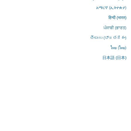
አማርኛ (ኢትዮጵያ)
हिन्दी (भारत)
ਪੰਜਾਬੀ (ਭਾਰਤ)
తెలుగు (భారతదేశం)
ไทย (ไทย)
日本語 (日本)