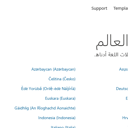
Support
Templa
Azərbaycan (Azərbaycan)
Asụsụ
Čeština (Česko)
Èdè Yorùbá (Orilẹ̀-èdè Nàìjíríà)
Deutsc
Euskara (Euskara)
E
Gàidhlig (An Rìoghachd Aonaichte)
Indonesia (Indonesia)
Hrv
Italiano (Italia)