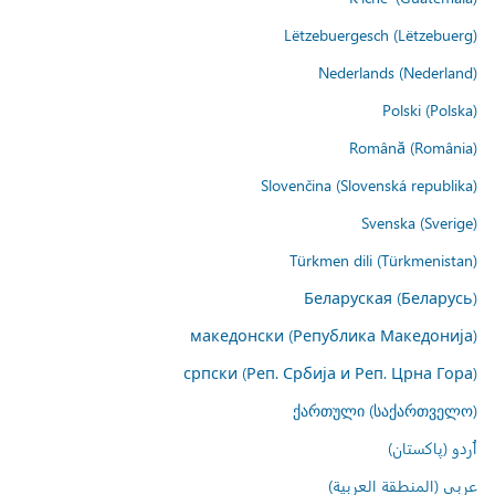
Lëtzebuergesch (Lëtzebuerg)
Nederlands (Nederland)
Polski (Polska)
Română (România)
Slovenčina (Slovenská republika)
Svenska (Sverige)
Türkmen dili (Türkmenistan)
Беларуская (Беларусь)
македонски (Република Македонија)
српски (Реп. Србија и Реп. Црна Гора)
ქართული (საქართველო)
اُردو (پاکستان)
عربي (المنطقة العربية)