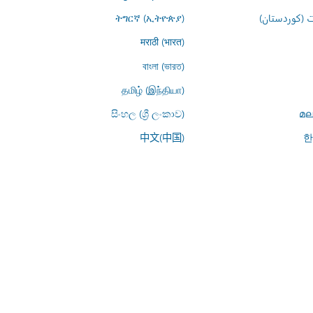
 (کوردستان)
ትግርኛ (ኢትዮጵያ)
मराठी (भारत)
বাংলা (ভারত)
தமிழ் (இந்தியா)
සිංහල (ශ්‍රී ලංකාව)
മല
中文(中国)
한