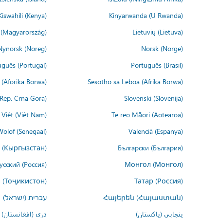
Kiswahili (Kenya)
Kinyarwanda (U Rwanda)
(Magyarország)
Lietuvių (Lietuva)
Nynorsk (Noreg)
Norsk (Norge)
uguês (Portugal)
Português (Brasil)
(Aforika Borwa)
Sesotho sa Leboa (Afrika Borwa)
i Rep. Crna Gora)
Slovenski (Slovenija)
 Việt (Việt Nam)
Te reo Māori (Aotearoa)
Wolof (Senegaal)
Valencià (Espanya)
 (Кыргызстан)
Български (България)
усский (Россия)
Монгол (Монгол)
 (Тоҷикистон)
Татар (Россия)
Հայերեն (Հայաստան)
עברית (ישראל)
پنجابی (پاکستان)
درى (افغانستان)