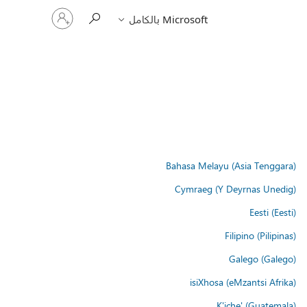
تسجيل
Microsoft بالكامل
الدخول
إلى
حسابك
Bahasa Melayu (Asia Tenggara)
Cymraeg (Y Deyrnas Unedig)
Eesti (Eesti)
Filipino (Pilipinas)
Galego (Galego)
isiXhosa (eMzantsi Afrika)
K'iche' (Guatemala)