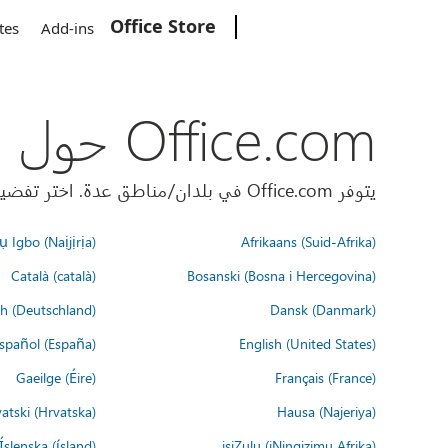
Office Store
Microsoft
tes
Add-ins
Office.com حول العالم
يتوفر Office.com في بلدان/مناطق عدة. اختر تفضيلات اللغة أدناه.
 Igbo (Naịjịrịa)
Afrikaans (Suid-Afrika)
Català (català)
Bosanski (Bosna i Hercegovina)
h (Deutschland)
Dansk (Danmark)
spañol (España)
English (United States)
Gaeilge (Éire)
Français (France)
atski (Hrvatska)
Hausa (Najeriya)
Íslenska (ísland)
isiZulu (iNingizimu Afrika)