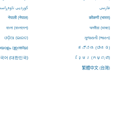
فارسى
کوردیی ناوەڕاست
नेपाली (नेपाल)
कोंकणी (भारत)
বাংলা (বাংলাদেশ)
অসমীয়া (ভাৰত)
ଓଡ଼ିଆ (ଭାରତ)
ગુજરાતી (ભારત)
യാളം (ഇന്ത്യ)
ಕನ್ನಡ (ಭಾರತ)
ខ្មែរ (កម្ពុជា)
국어 (대한민국)
繁體中文 (台灣)