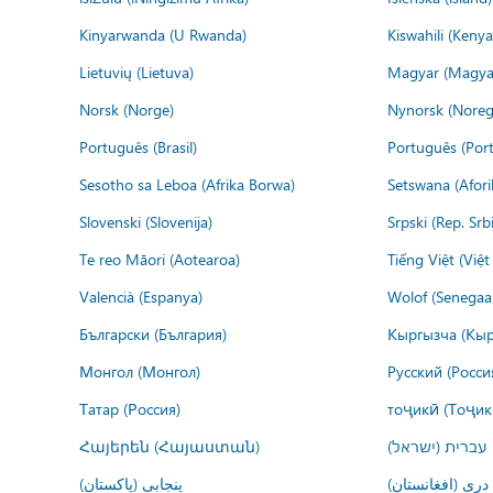
Kinyarwanda (U Rwanda)
Kiswahili (Kenya
Lietuvių (Lietuva)
Magyar (Magya
Norsk (Norge)
Nynorsk (Noreg
Português (Brasil)
Português (Port
Sesotho sa Leboa (Afrika Borwa)
Setswana (Afor
Slovenski (Slovenija)
Srpski (Rep. Srb
Te reo Māori (Aotearoa)
Tiếng Việt (Việ
Valencià (Espanya)
Wolof (Senegaal
Български (България)
Кыргызча (Кыр
Монгол (Монгол)
Русский (Росси
Татар (Россия)
тоҷикӣ (Тоҷик
Հայերեն (Հայաստան)
עברית (ישראל)
درى (افغانستان)
پنجابی (پاکستان)