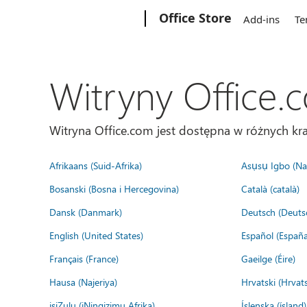
Microsoft
Office Store
Add-ins
Te
Witryny Office.
Witryna Office.com jest dostępna w różnych kra
Afrikaans (Suid-Afrika)
Asụsụ Igbo (Naị
Bosanski (Bosna i Hercegovina)
Català (català)
Dansk (Danmark)
Deutsch (Deuts
English (United States)
Español (España
Français (France)
Gaeilge (Éire)
Hausa (Najeriya)
Hrvatski (Hrvat
isiZulu (iNingizimu Afrika)
Íslenska (ísland)