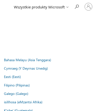
Zaloguj
Wszystkie produkty Microsoft
się
do
swojego
konta
Bahasa Melayu (Asia Tenggara)
Cymraeg (Y Deyrnas Unedig)
Eesti (Eesti)
Filipino (Pilipinas)
Galego (Galego)
isiXhosa (eMzantsi Afrika)
K'iche' (Guatemala)