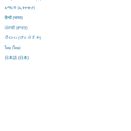
አማርኛ (ኢትዮጵያ)
हिन्दी (भारत)
ਪੰਜਾਬੀ (ਭਾਰਤ)
తెలుగు (భారతదేశం)
ไทย (ไทย)
日本語 (日本)