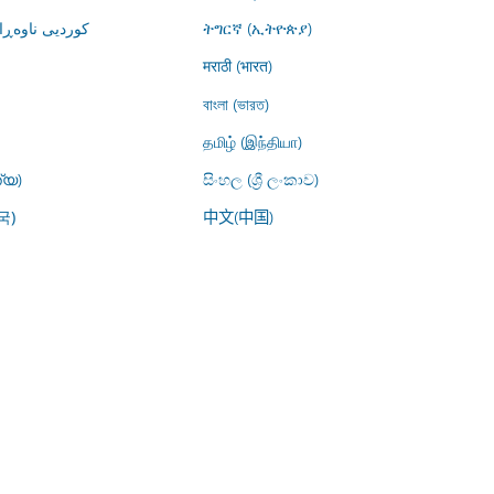
کوردیی ناوە)
ትግርኛ (ኢትዮጵያ)
मराठी (भारत)
বাংলা (ভারত)
தமிழ் (இந்தியா)
്യ)
සිංහල (ශ්‍රී ලංකාව)
中文(中国)
국)