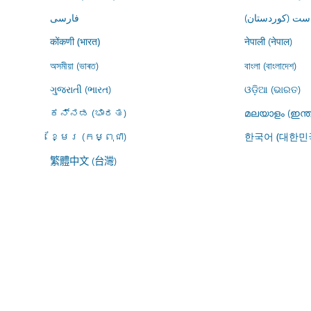
ڕاست (کوردستان
فارسى
नेपाली (नेपाल)
कोंकणी (भारत)
অসমীয়া (ভাৰত)
বাংলা (বাংলাদেশ)
ગુજરાતી (ભારત)
ଓଡ଼ିଆ (ଭାରତ)
ಕನ್ನಡ (ಭಾರತ)
മലയാളം (ഇന്ത
ខ្មែរ (កម្ពុជា)
한국어 (대한민
繁體中文 (台灣)