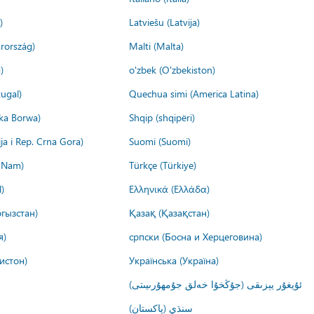
)
Latviešu (Latvija)
rország)
Malti (Malta)
)
o'zbek (O'zbekiston)
ugal)
Quechua simi (America Latina)
ika Borwa)
Shqip (shqipëri)
ija i Rep. Crna Gora)
Suomi (Suomi)
t Nam)
Türkçe (Türkiye)
)
Ελληνικά (Ελλάδα)
гызстан)
Қазақ (Қазақстан)
я)
српски (Босна и Херцеговина)
истон)
Українська (Україна)
ئۇيغۇر يېزىقى (جۇڭخۇا خەلق جۇمھۇرىيىتى)
سنڌي (پاکستان)