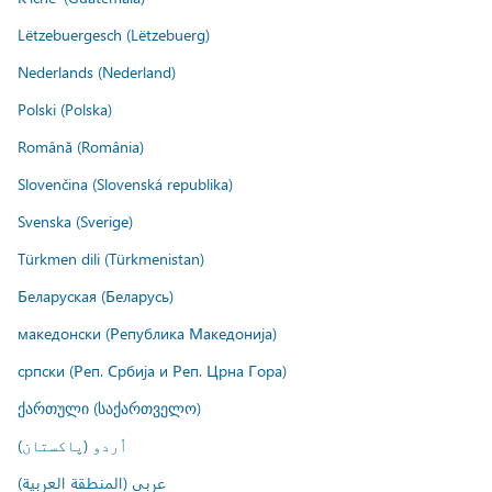
Lëtzebuergesch (Lëtzebuerg)
Nederlands (Nederland)
Polski (Polska)
Română (România)
Slovenčina (Slovenská republika)
Svenska (Sverige)
Türkmen dili (Türkmenistan)
Беларуская (Беларусь)
македонски (Република Македонија)
српски (Реп. Србија и Реп. Црна Гора)
ქართული (საქართველო)
اُردو (پاکستان)
عربي (المنطقة العربية)