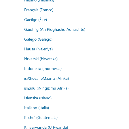
Français (France)
Gaeilge (Éire)
Gàidhlig (An Rìoghachd Aonaichte)
Galego (Galego)
Hausa (Najeriya)
Hrvatski (Hrvatska)
Indonesia (Indonesia)
isiXhosa (eMzantsi Afrika)
isiZulu (iNingizimu Afrika)
Íslenska (ísland)
Italiano (Italia)
K'iche' (Guatemala)
Kinyarwanda (U Rwanda)