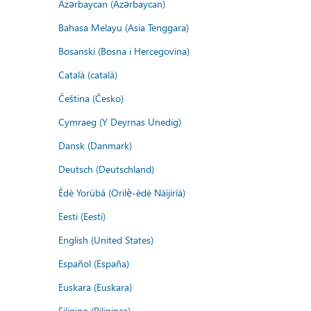
Azərbaycan (Azərbaycan)
Bahasa Melayu (Asia Tenggara)
Bosanski (Bosna i Hercegovina)
Català (català)
Čeština (Česko)
Cymraeg (Y Deyrnas Unedig)
Dansk (Danmark)
Deutsch (Deutschland)
Èdè Yorùbá (Orilẹ̀-èdè Nàìjíríà)
Eesti (Eesti)
English (United States)
Español (España)
Euskara (Euskara)
Filipino (Pilipinas)