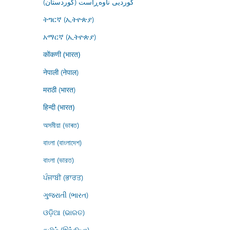
کوردیی ناوەڕاست (کوردستان)
ትግርኛ (ኢትዮጵያ)
አማርኛ (ኢትዮጵያ)
कोंकणी (भारत)
नेपाली (नेपाल)
मराठी (भारत)
हिन्दी (भारत)
অসমীয়া (ভাৰত)
বাংলা (বাংলাদেশ)
বাংলা (ভারত)
ਪੰਜਾਬੀ (ਭਾਰਤ)
ગુજરાતી (ભારત)
ଓଡ଼ିଆ (ଭାରତ)
தமிழ் (இந்தியா)