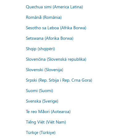
Quechua simi (America Latina)
Română (România)
Sesotho sa Leboa (Afrika Borwa)
Setswana (Aforika Borwa)
Shqip (shqipëri)
Slovenčina (Slovenská republika)
Slovenski (Slovenija)
Srpski (Rep. Srbija i Rep. Crna Gora)
Suomi (Suomi)
Svenska (Sverige)
Te reo Māori (Aotearoa)
Tiếng Việt (Việt Nam)
Türkçe (Türkiye)