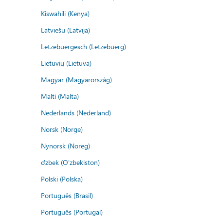
Kiswahili (Kenya)
Latviešu (Latvija)
Lëtzebuergesch (Lëtzebuerg)
Lietuvių (Lietuva)
Magyar (Magyarország)
Malti (Malta)
Nederlands (Nederland)
Norsk (Norge)
Nynorsk (Noreg)
o'zbek (O'zbekiston)
Polski (Polska)
Português (Brasil)
Português (Portugal)