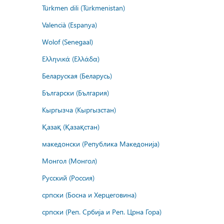
Türkmen dili (Türkmenistan)
Valencià (Espanya)
Wolof (Senegaal)
Ελληνικά (Ελλάδα)
Беларуская (Беларусь)
Български (България)
Кыргызча (Кыргызстан)
Қазақ (Қазақстан)
македонски (Република Македонија)
Монгол (Монгол)
Русский (Россия)
српски (Босна и Херцеговина)
српски (Реп. Србија и Реп. Црна Гора)