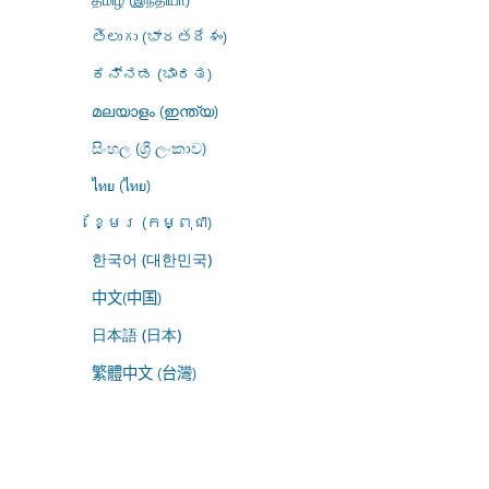
తెలుగు (భారతదేశం)
ಕನ್ನಡ (ಭಾರತ)
മലയാളം (ഇന്ത്യ)
සිංහල (ශ්‍රී ලංකාව)
ไทย (ไทย)
ខ្មែរ (កម្ពុជា)
한국어 (대한민국)
中文(中国)
日本語 (日本)
繁體中文 (台灣)