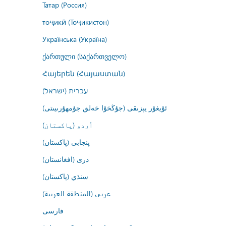
Татар (Россия)
тоҷикӣ (Тоҷикистон)
Українська (Україна)
ქართული (საქართველო)
Հայերեն (Հայաստան)
עברית (ישראל)
ئۇيغۇر يېزىقى (جۇڭخۇا خەلق جۇمھۇرىيىتى)
اُردو (پاکستان)
پنجابی (پاکستان)
درى (افغانستان)
سنڌي (پاکستان)
عربي (المنطقة العربية)
فارسى