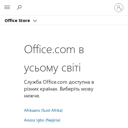
Увійдіт
Microsoft
у
свій
Office Store
обліко
запис
Office.com в
усьому світі
Служба Office.com доступна в
різних країнах. Виберіть мову
нижче.
Afrikaans (Suid-Afrika)
Asụsụ Igbo (Naịjịrịa)