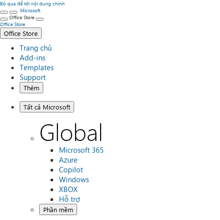
Bỏ qua để tới nội dung chính
Microsoft
Office Store
Office Store
Office Store
Trang chủ
Add-ins
Templates
Support
Thêm
Tất cả Microsoft
Global
Microsoft 365
Azure
Copilot
Windows
XBOX
Hỗ trợ
Phần mềm