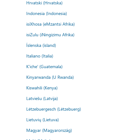
Hrvatski (Hrvatska)
Indonesia (Indonesia)
isiXhosa (eMzantsi Afrika)
isiZulu (iNingizimu Afrika)
Íslenska (ísland)
Italiano (Italia)
K'iche' (Guatemala)
Kinyarwanda (U Rwanda)
Kiswahili (Kenya)
Latviešu (Latvija)
Lëtzebuergesch (Lëtzebuerg)
Lietuvių (Lietuva)
Magyar (Magyarország)