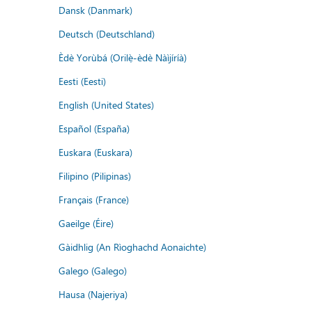
Dansk (Danmark)
Deutsch (Deutschland)
Èdè Yorùbá (Orilẹ̀-èdè Nàìjíríà)
Eesti (Eesti)
English (United States)
Español (España)
Euskara (Euskara)
Filipino (Pilipinas)
Français (France)
Gaeilge (Éire)
Gàidhlig (An Rìoghachd Aonaichte)
Galego (Galego)
Hausa (Najeriya)