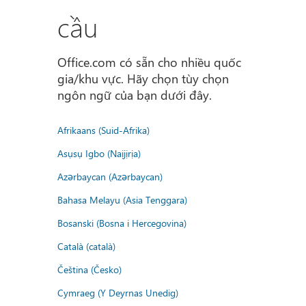
cầu
Office.com có sẵn cho nhiều quốc
gia/khu vực. Hãy chọn tùy chọn
ngôn ngữ của bạn dưới đây.
Afrikaans (Suid-Afrika)
Asụsụ Igbo (Naịjịrịa)
Azərbaycan (Azərbaycan)
Bahasa Melayu (Asia Tenggara)
Bosanski (Bosna i Hercegovina)
Català (català)
Čeština (Česko)
Cymraeg (Y Deyrnas Unedig)