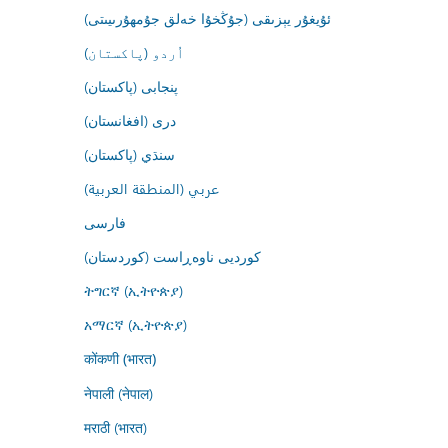
ئۇيغۇر يېزىقى (جۇڭخۇا خەلق جۇمھۇرىيىتى)
اُردو (پاکستان)
پنجابی (پاکستان)
درى (افغانستان)
سنڌي (پاکستان)
عربي (المنطقة العربية)
فارسى
کوردیی ناوەڕاست (کوردستان)
ትግርኛ (ኢትዮጵያ)
አማርኛ (ኢትዮጵያ)
कोंकणी (भारत)
नेपाली (नेपाल)
मराठी (भारत)