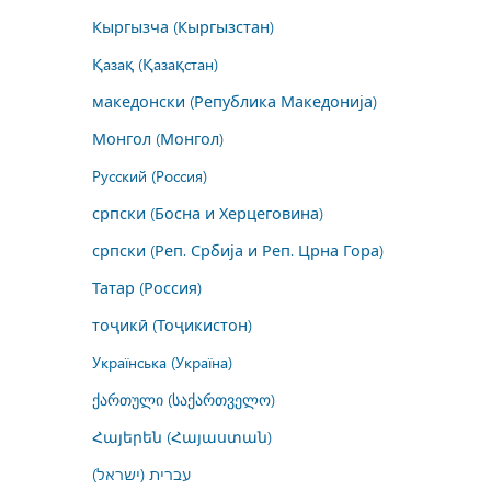
Кыргызча (Кыргызстан)
Қазақ (Қазақстан)
македонски (Република Македонија)
Монгол (Монгол)
Русский (Россия)
српски (Босна и Херцеговина)
српски (Реп. Србија и Реп. Црна Гора)
Татар (Россия)
тоҷикӣ (Тоҷикистон)
Українська (Україна)
ქართული (საქართველო)
Հայերեն (Հայաստան)
עברית (ישראל)