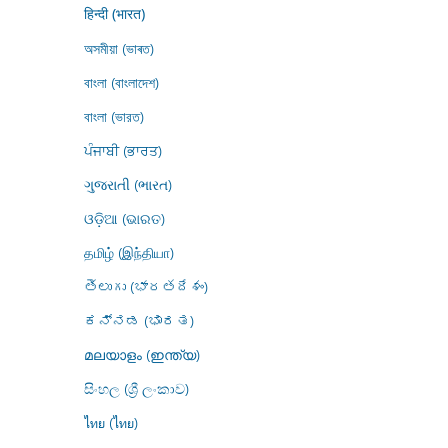
हिन्दी (भारत)
অসমীয়া (ভাৰত)
বাংলা (বাংলাদেশ)
বাংলা (ভারত)
ਪੰਜਾਬੀ (ਭਾਰਤ)
ગુજરાતી (ભારત)
ଓଡ଼ିଆ (ଭାରତ)
தமிழ் (இந்தியா)
తెలుగు (భారతదేశం)
ಕನ್ನಡ (ಭಾರತ)
മലയാളം (ഇന്ത്യ)
සිංහල (ශ්‍රී ලංකාව)
ไทย (ไทย)