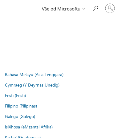
Přihlaste
Vše od Microsoftu
se
ke
svému
účtu
Bahasa Melayu (Asia Tenggara)
Cymraeg (Y Deyrnas Unedig)
Eesti (Eesti)
Filipino (Pilipinas)
Galego (Galego)
isiXhosa (eMzantsi Afrika)
K'iche' (Guatemala)