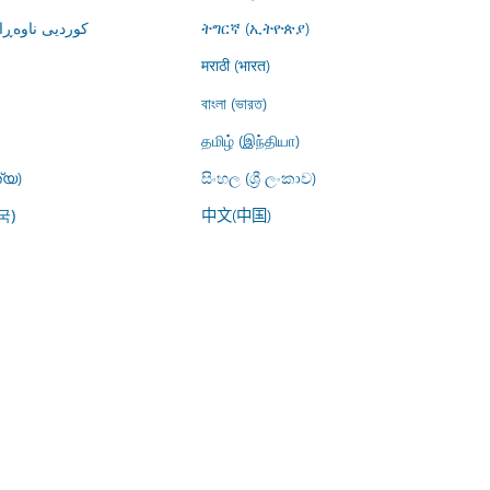
کوردیی ناوە)
ትግርኛ (ኢትዮጵያ)
मराठी (भारत)
বাংলা (ভারত)
தமிழ் (இந்தியா)
്യ)
සිංහල (ශ්‍රී ලංකාව)
中文(中国)
국)