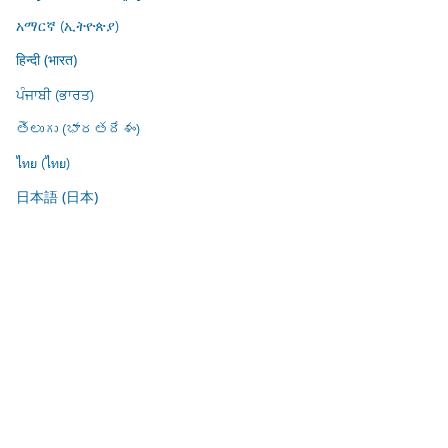
አማርኛ (ኢትዮጵያ)
हिन्दी (भारत)
ਪੰਜਾਬੀ (ਭਾਰਤ)
తెలుగు (భారతదేశం)
ไทย (ไทย)
日本語 (日本)