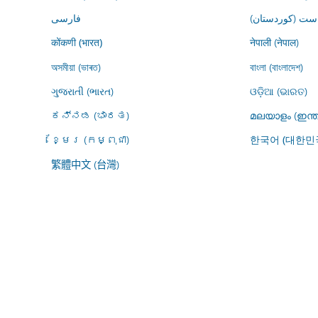
ڕاست (کوردستان
فارسى
नेपाली (नेपाल)
कोंकणी (भारत)
অসমীয়া (ভাৰত)
বাংলা (বাংলাদেশ)
ગુજરાતી (ભારત)
ଓଡ଼ିଆ (ଭାରତ)
ಕನ್ನಡ (ಭಾರತ)
മലയാളം (ഇന്ത
ខ្មែរ (កម្ពុជា)
한국어 (대한민
繁體中文 (台灣)