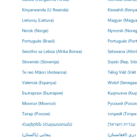
Kinyarwanda (U Rwanda)
Kiswahili (Kenya
Lietuvių (Lietuva)
Magyar (Magya
Norsk (Norge)
Nynorsk (Noreg
Português (Brasil)
Português (Port
Sesotho sa Leboa (Afrika Borwa)
Setswana (Afor
Slovenski (Slovenija)
Srpski (Rep. Srb
Te reo Māori (Aotearoa)
Tiếng Việt (Việ
Valencià (Espanya)
Wolof (Senegaal
Български (България)
Кыргызча (Кыр
Монгол (Монгол)
Русский (Росси
Татар (Россия)
тоҷикӣ (Тоҷик
Հայերեն (Հայաստան)
עברית (ישראל)
درى (افغانستان)
پنجابی (پاکستان)