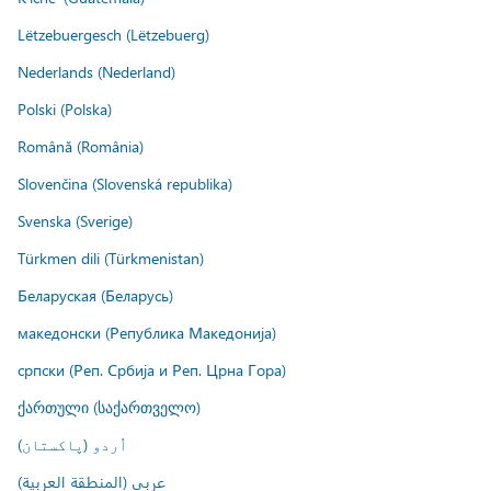
Lëtzebuergesch (Lëtzebuerg)
Nederlands (Nederland)
Polski (Polska)
Română (România)
Slovenčina (Slovenská republika)
Svenska (Sverige)
Türkmen dili (Türkmenistan)
Беларуская (Беларусь)
македонски (Република Македонија)
српски (Реп. Србија и Реп. Црна Гора)
ქართული (საქართველო)
اُردو (پاکستان)
عربي (المنطقة العربية)