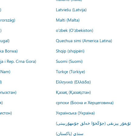
)
Latviešu (Latvija)
rország)
Malti (Malta)
)
o'zbek (O'zbekiston)
ugal)
Quechua simi (America Latina)
ika Borwa)
Shqip (shqipëri)
ija i Rep. Crna Gora)
Suomi (Suomi)
t Nam)
Türkçe (Türkiye)
)
Ελληνικά (Ελλάδα)
гызстан)
Қазақ (Қазақстан)
я)
српски (Босна и Херцеговина)
истон)
Українська (Україна)
ئۇيغۇر يېزىقى (جۇڭخۇا خەلق جۇمھۇرىيىتى)
سنڌي (پاکستان)