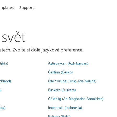
mplates
Support
 svět
tech. Zvolte si dole jazykové preference.
jịrịa)
Azərbaycan (Azərbaycan)
Čeština (Česko)
chland)
Èdè Yorùbá (Orilẹ̀-èdè Nàìjíríà)
)
Euskara (Euskara)
Gàidhlig (An Rìoghachd Aonaichte)
ska)
Indonesia (Indonesia)
Italiano (Italia)