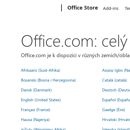
Microsoft
Office Store
Add-ins
Te
Office.com: celý
Office.com je k dispozici v různých zemích/oblas
Afrikaans (Suid-Afrika)
Asụsụ Igbo (Naị
Bosanski (Bosna i Hercegovina)
Català (català)
Dansk (Danmark)
Deutsch (Deuts
English (United States)
Español (España
Français (France)
Gaeilge (Éire)
Hausa (Najeriya)
Hrvatski (Hrvat
isiZulu (iNingizimu Afrika)
Íslenska (ísland)