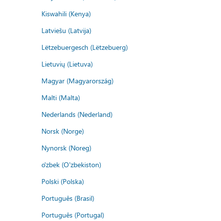
Kiswahili (Kenya)
Latviešu (Latvija)
Lëtzebuergesch (Lëtzebuerg)
Lietuvių (Lietuva)
Magyar (Magyarország)
Malti (Malta)
Nederlands (Nederland)
Norsk (Norge)
Nynorsk (Noreg)
o'zbek (O'zbekiston)
Polski (Polska)
Português (Brasil)
Português (Portugal)