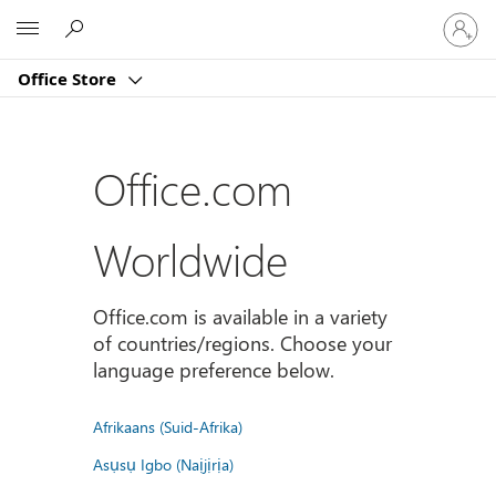
Sign
Microsoft
in
to
Office Store
your
account
Office.com
Worldwide
Office.com is available in a variety
of countries/regions. Choose your
language preference below.
Afrikaans (Suid-Afrika)
Asụsụ Igbo (Naịjịrịa)