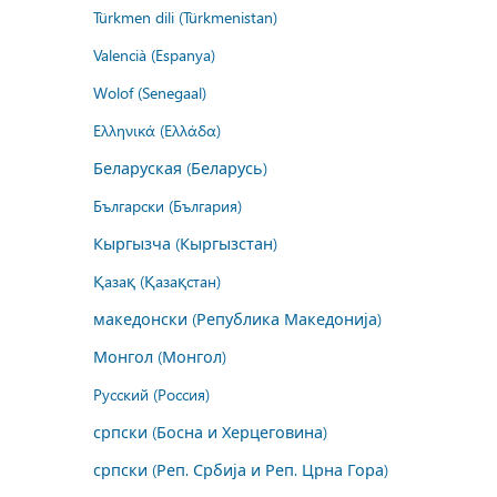
Türkmen dili (Türkmenistan)
Valencià (Espanya)
Wolof (Senegaal)
Ελληνικά (Ελλάδα)
Беларуская (Беларусь)
Български (България)
Кыргызча (Кыргызстан)
Қазақ (Қазақстан)
македонски (Република Македонија)
Монгол (Монгол)
Русский (Россия)
српски (Босна и Херцеговина)
српски (Реп. Србија и Реп. Црна Гора)