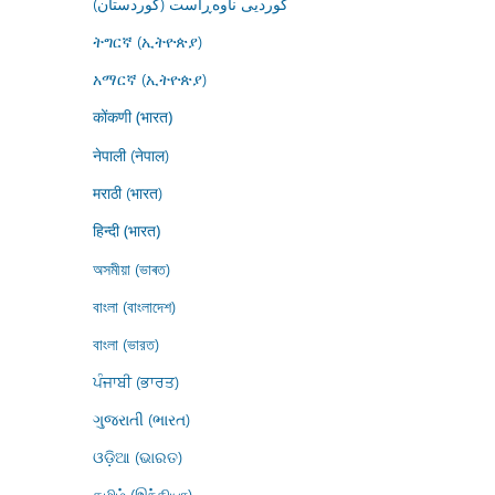
کوردیی ناوەڕاست (کوردستان)
ትግርኛ (ኢትዮጵያ)
አማርኛ (ኢትዮጵያ)
कोंकणी (भारत)
नेपाली (नेपाल)
मराठी (भारत)
हिन्दी (भारत)
অসমীয়া (ভাৰত)
বাংলা (বাংলাদেশ)
বাংলা (ভারত)
ਪੰਜਾਬੀ (ਭਾਰਤ)
ગુજરાતી (ભારત)
ଓଡ଼ିଆ (ଭାରତ)
தமிழ் (இந்தியா)