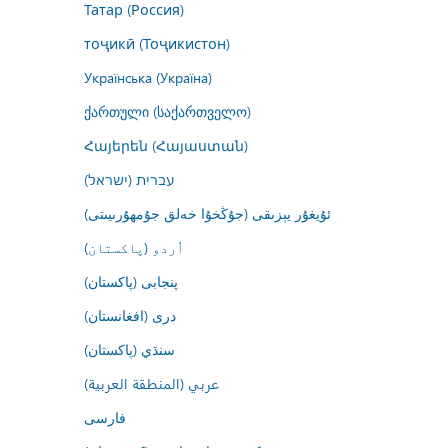
Татар (Россия)
тоҷикӣ (Тоҷикистон)
Українська (Україна)
ქართული (საქართველო)
Հայերեն (Հայաստան)
עברית (ישראל)
ئۇيغۇر يېزىقى (جۇڭخۇا خەلق جۇمھۇرىيىتى)
اُردو (پاکستان)
پنجابی (پاکستان)
درى (افغانستان)
سنڌي (پاکستان)
عربي (المنطقة العربية)
فارسى