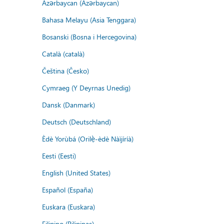
Azərbaycan (Azərbaycan)
Bahasa Melayu (Asia Tenggara)
Bosanski (Bosna i Hercegovina)
Català (català)
Čeština (Česko)
Cymraeg (Y Deyrnas Unedig)
Dansk (Danmark)
Deutsch (Deutschland)
Èdè Yorùbá (Orilẹ̀-èdè Nàìjíríà)
Eesti (Eesti)
English (United States)
Español (España)
Euskara (Euskara)
Filipino (Pilipinas)