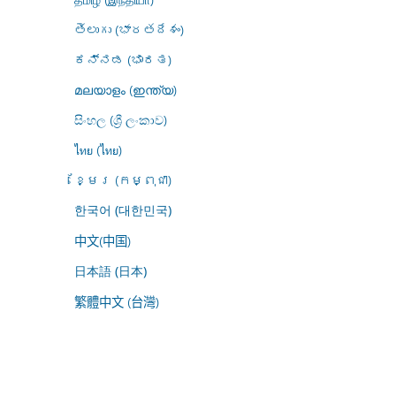
తెలుగు (భారతదేశం)
ಕನ್ನಡ (ಭಾರತ)
മലയാളം (ഇന്ത്യ)
සිංහල (ශ්‍රී ලංකාව)
ไทย (ไทย)
ខ្មែរ (កម្ពុជា)
한국어 (대한민국)
中文(中国)
日本語 (日本)
繁體中文 (台灣)