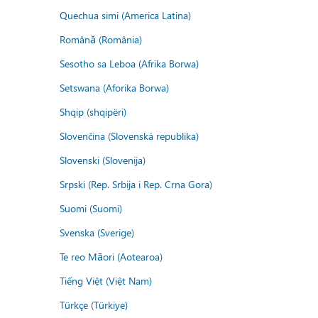
Quechua simi (America Latina)
Română (România)
Sesotho sa Leboa (Afrika Borwa)
Setswana (Aforika Borwa)
Shqip (shqipëri)
Slovenčina (Slovenská republika)
Slovenski (Slovenija)
Srpski (Rep. Srbija i Rep. Crna Gora)
Suomi (Suomi)
Svenska (Sverige)
Te reo Māori (Aotearoa)
Tiếng Việt (Việt Nam)
Türkçe (Türkiye)