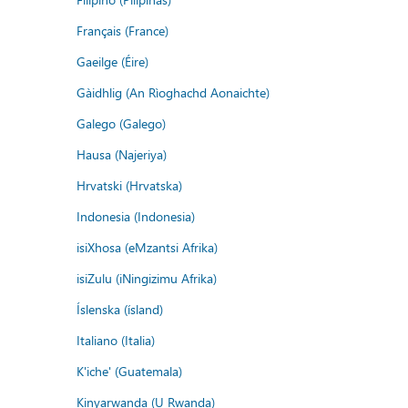
Français (France)
Gaeilge (Éire)
Gàidhlig (An Rìoghachd Aonaichte)
Galego (Galego)
Hausa (Najeriya)
Hrvatski (Hrvatska)
Indonesia (Indonesia)
isiXhosa (eMzantsi Afrika)
isiZulu (iNingizimu Afrika)
Íslenska (ísland)
Italiano (Italia)
K'iche' (Guatemala)
Kinyarwanda (U Rwanda)