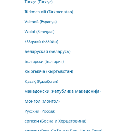
Türkçe (Türkiye)
Türkmen dili (Türkmenistan)
Valencià (Espanya)
Wolof (Senegaal)
Ελληνικά (Ελλάδα)
Беларуская (Беларусь)
Български (България)
Кыргызча (Кыргызстан)
Қазақ (Қазақстан)
македонски (Република Македонија)
Монгол (Монгол)
Русский (Россия)
српски (Босна и Херцеговина)
српски (Реп. Србија и Реп. Црна Гора)