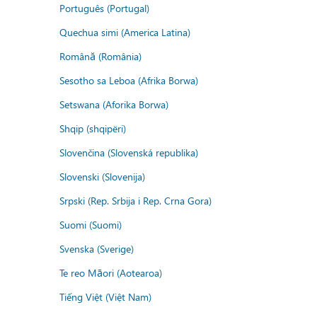
Português (Portugal)
Quechua simi (America Latina)
Română (România)
Sesotho sa Leboa (Afrika Borwa)
Setswana (Aforika Borwa)
Shqip (shqipëri)
Slovenčina (Slovenská republika)
Slovenski (Slovenija)
Srpski (Rep. Srbija i Rep. Crna Gora)
Suomi (Suomi)
Svenska (Sverige)
Te reo Māori (Aotearoa)
Tiếng Việt (Việt Nam)