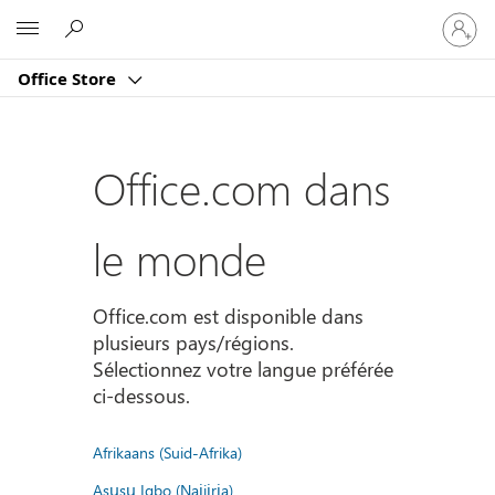
Connect
Microsoft
vous
à
Office Store
votre
compte
Office.com dans
le monde
Office.com est disponible dans
plusieurs pays/régions.
Sélectionnez votre langue préférée
ci-dessous.
Afrikaans (Suid-Afrika)
Asụsụ Igbo (Naịjịrịa)