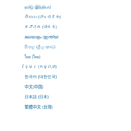
தமிழ் (இந்தியா)
తెలుగు (భారతదేశం)
ಕನ್ನಡ (ಭಾರತ)
മലയാളം (ഇന്ത്യ)
සිංහල (ශ්‍රී ලංකාව)
ไทย (ไทย)
ខ្មែរ (កម្ពុជា)
한국어 (대한민국)
中文(中国)
日本語 (日本)
繁體中文 (台灣)