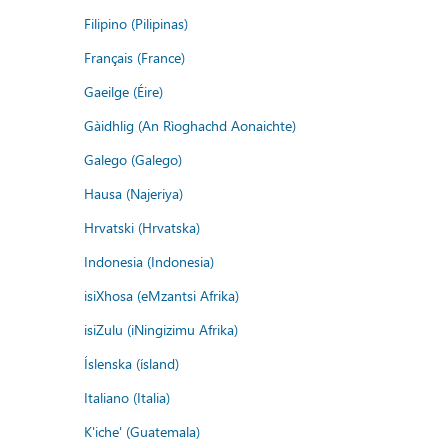
Filipino (Pilipinas)
Français (France)
Gaeilge (Éire)
Gàidhlig (An Rìoghachd Aonaichte)
Galego (Galego)
Hausa (Najeriya)
Hrvatski (Hrvatska)
Indonesia (Indonesia)
isiXhosa (eMzantsi Afrika)
isiZulu (iNingizimu Afrika)
Íslenska (ísland)
Italiano (Italia)
K'iche' (Guatemala)