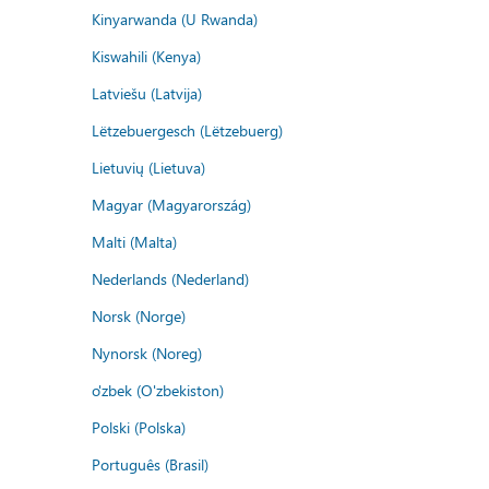
Kinyarwanda (U Rwanda)
Kiswahili (Kenya)
Latviešu (Latvija)
Lëtzebuergesch (Lëtzebuerg)
Lietuvių (Lietuva)
Magyar (Magyarország)
Malti (Malta)
Nederlands (Nederland)
Norsk (Norge)
Nynorsk (Noreg)
o'zbek (O'zbekiston)
Polski (Polska)
Português (Brasil)