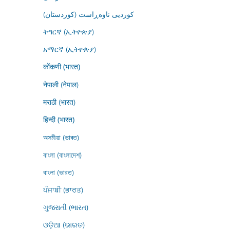
کوردیی ناوەڕاست (کوردستان)
ትግርኛ (ኢትዮጵያ)
አማርኛ (ኢትዮጵያ)
कोंकणी (भारत)
नेपाली (नेपाल)
मराठी (भारत)
हिन्दी (भारत)
অসমীয়া (ভাৰত)
বাংলা (বাংলাদেশ)
বাংলা (ভারত)
ਪੰਜਾਬੀ (ਭਾਰਤ)
ગુજરાતી (ભારત)
ଓଡ଼ିଆ (ଭାରତ)