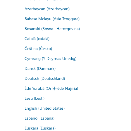
Azərbaycan (Azərbaycan)
Bahasa Melayu (Asia Tenggara)
Bosanski (Bosna i Hercegovina)
Català (català)
Čeština (Česko)
Cymraeg (Y Deyrnas Unedig)
Dansk (Danmark)
Deutsch (Deutschland)
Èdè Yorùbá (Orilẹ̀-èdè Nàìjíríà)
Eesti (Eesti)
English (United States)
Español (España)
Euskara (Euskara)