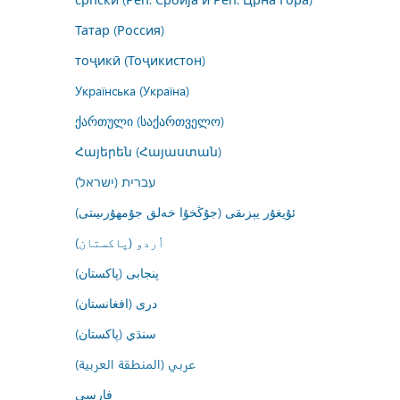
Татар (Россия)
тоҷикӣ (Тоҷикистон)
Українська (Україна)
ქართული (საქართველო)
Հայերեն (Հայաստան)
עברית (ישראל)
ئۇيغۇر يېزىقى (جۇڭخۇا خەلق جۇمھۇرىيىتى)
اُردو (پاکستان)
پنجابی (پاکستان)
درى (افغانستان)
سنڌي (پاکستان)
عربي (المنطقة العربية)
فارسى