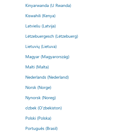
Kinyarwanda (U Rwanda)
Kiswahili (Kenya)
Latviešu (Latvija)
Lëtzebuergesch (Lëtzebuerg)
Lietuvių (Lietuva)
Magyar (Magyarország)
Malti (Malta)
Nederlands (Nederland)
Norsk (Norge)
Nynorsk (Noreg)
o'zbek (O'zbekiston)
Polski (Polska)
Português (Brasil)