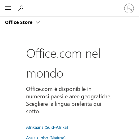
Accedi
Microsoft
con
il
Office Store
tuo
account
Office.com nel
mondo
Office.com è disponibile in
numerosi paesi e aree geografiche.
Scegliere la lingua preferita qui
sotto.
Afrikaans (Suid-Afrika)
Asụsụ Igbo (Naịjịrịa)