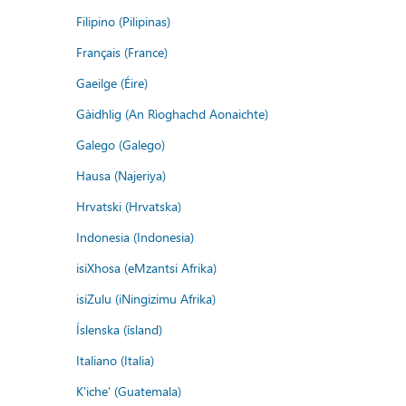
Filipino (Pilipinas)
Français (France)
Gaeilge (Éire)
Gàidhlig (An Rìoghachd Aonaichte)
Galego (Galego)
Hausa (Najeriya)
Hrvatski (Hrvatska)
Indonesia (Indonesia)
isiXhosa (eMzantsi Afrika)
isiZulu (iNingizimu Afrika)
Íslenska (ísland)
Italiano (Italia)
K'iche' (Guatemala)