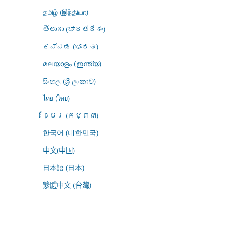
தமிழ் (இந்தியா)
తెలుగు (భారతదేశం)
ಕನ್ನಡ (ಭಾರತ)
മലയാളം (ഇന്ത്യ)
සිංහල (ශ්‍රී ලංකාව)
ไทย (ไทย)
ខ្មែរ (កម្ពុជា)
한국어 (대한민국)
中文(中国)
日本語 (日本)
繁體中文 (台灣)