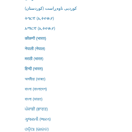
کوردیی ناوەڕاست (کوردستان)
ትግርኛ (ኢትዮጵያ)
አማርኛ (ኢትዮጵያ)
कोंकणी (भारत)
नेपाली (नेपाल)
मराठी (भारत)
हिन्दी (भारत)
অসমীয়া (ভাৰত)
বাংলা (বাংলাদেশ)
বাংলা (ভারত)
ਪੰਜਾਬੀ (ਭਾਰਤ)
ગુજરાતી (ભારત)
ଓଡ଼ିଆ (ଭାରତ)