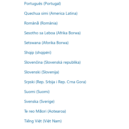
Português (Portugal)
Quechua simi (America Latina)
Română (România)
Sesotho sa Leboa (Afrika Borwa)
Setswana (Aforika Borwa)
Shqip (shqipëri)
Slovenčina (Slovenská republika)
Slovenski (Slovenija)
Srpski (Rep. Srbija i Rep. Crna Gora)
Suomi (Suomi)
Svenska (Sverige)
Te reo Māori (Aotearoa)
Tiếng Việt (Việt Nam)