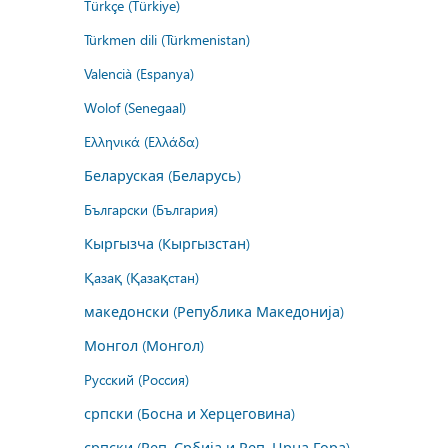
Türkçe (Türkiye)
Türkmen dili (Türkmenistan)
Valencià (Espanya)
Wolof (Senegaal)
Ελληνικά (Ελλάδα)
Беларуская (Беларусь)
Български (България)
Кыргызча (Кыргызстан)
Қазақ (Қазақстан)
македонски (Република Македонија)
Монгол (Монгол)
Русский (Россия)
српски (Босна и Херцеговина)
српски (Реп. Србија и Реп. Црна Гора)