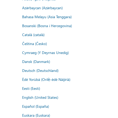
Azərbaycan (Azərbaycan)
Bahasa Melayu (Asia Tenggara)
Bosanski (Bosna i Hercegovina)
Català (català)
Čeština (Česko)
Cymraeg (Y Deyrnas Unedig)
Dansk (Danmark)
Deutsch (Deutschland)
Èdè Yorùbá (Orilẹ̀-èdè Nàìjíríà)
Eesti (Eesti)
English (United States)
Español (España)
Euskara (Euskara)