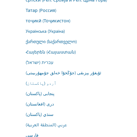
Татар (Россия)
тоҷикӣ (Тоҷикистон)
Українська (Україна)
ქართული (საქართველო)
Հայերեն (Հայաստան)
עברית (ישראל)
ئۇيغۇر يېزىقى (جۇڭخۇا خەلق جۇمھۇرىيىتى)
اُردو (پاکستان)
پنجابی (پاکستان)
درى (افغانستان)
سنڌي (پاکستان)
عربي (المنطقة العربية)
فارسى