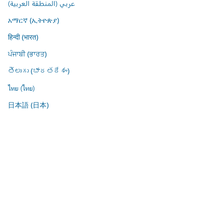
عربي (المنطقة العربية)
አማርኛ (ኢትዮጵያ)
हिन्दी (भारत)
ਪੰਜਾਬੀ (ਭਾਰਤ)
తెలుగు (భారతదేశం)
ไทย (ไทย)
日本語 (日本)