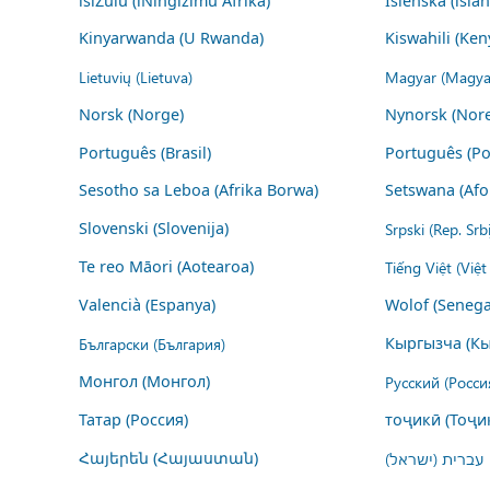
isiZulu (iNingizimu Afrika)
Íslenska (ísla
Kinyarwanda (U Rwanda)
Kiswahili (Ken
Lietuvių (Lietuva)
Magyar (Magya
Norsk (Norge)
Nynorsk (Nor
Português (Brasil)
Português (Po
Sesotho sa Leboa (Afrika Borwa)
Setswana (Afo
Slovenski (Slovenija)
Srpski (Rep. Srb
Te reo Māori (Aotearoa)
Tiếng Việt (Việ
Valencià (Espanya)
Wolof (Senega
Български (България)
Кыргызча (Кы
Монгол (Монгол)
Русский (Росси
Татар (Россия)
тоҷикӣ (Тоҷи
Հայերեն (Հայաստան)
עברית (ישראל)