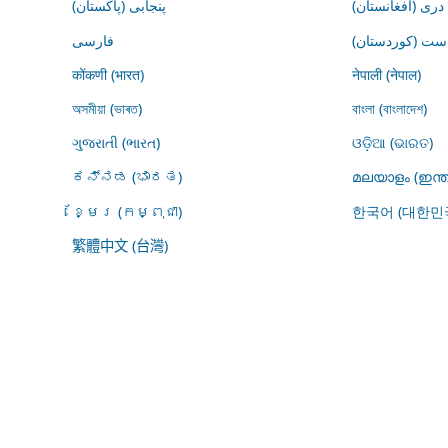
درى (افغانستان)
پنجابی (پاکستان)
ڕاست (کوردستان
فارسى
कोंकणी (भारत)
नेपाली (नेपाल)
অসমীয়া (ভাৰত)
বাংলা (বাংলাদেশ)
ગુજરાતી (ભારત)
ଓଡ଼ିଆ (ଭାରତ)
ಕನ್ನಡ (ಭಾರತ)
മലയാളം (ഇന്ത
ខ្មែរ (កម្ពុជា)
한국어 (대한민
繁體中文 (台灣)