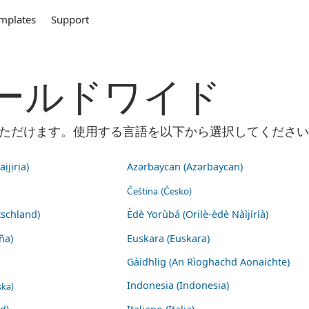
mplates
Support
m ワールドワイド
ご利用いただけます。使用する言語を以下から選択してくださ
ịjịrịa)
Azərbaycan (Azərbaycan)
Čeština (Česko)
schland)
Èdè Yorùbá (Orilẹ̀-èdè Nàìjíríà)
ña)
Euskara (Euskara)
Gàidhlig (An Rìoghachd Aonaichte)
ska)
Indonesia (Indonesia)