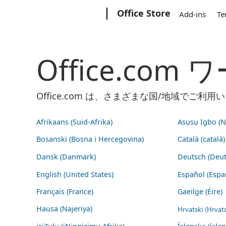
Microsoft
Office Store
Add-ins
Te
Office.co
Office.com は、さまざまな国/地域で
Afrikaans (Suid-Afrika)
Asụsụ Igbo (Na
Bosanski (Bosna i Hercegovina)
Català (català)
Dansk (Danmark)
Deutsch (Deut
English (United States)
Español (Espa
Français (France)
Gaeilge (Éire)
Hausa (Najeriya)
Hrvatski (Hrvat