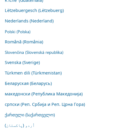
K'iche' (Guatemala)
Lëtzebuergesch (Lëtzebuerg)
Nederlands (Nederland)
Polski (Polska)
Română (România)
Slovenčina (Slovenská republika)
Svenska (Sverige)
Türkmen dili (Türkmenistan)
Беларуская (Беларусь)
македонски (Република Македонија)
српски (Реп. Србија и Реп. Црна Гора)
ქართული (საქართველო)
اُردو (پاکستان)