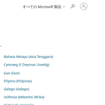
ア
すべての Microsoft 製品
カ
ウ
ン
ト
に
サ
イ
ン
イ
い。
ン
す
る
Bahasa Melayu (Asia Tenggara)
Cymraeg (Y Deyrnas Unedig)
Eesti (Eesti)
Filipino (Pilipinas)
Galego (Galego)
isiXhosa (eMzantsi Afrika)