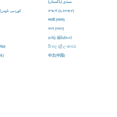
سنڌي (پاکستان)
کوردیی ناوە)
ትግርኛ (ኢትዮጵያ)
मराठी (भारत)
বাংলা (ভারত)
தமிழ் (இந்தியா)
്യ)
සිංහල (ශ්‍රී ලංකාව)
국)
中文(中国)