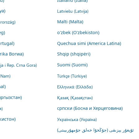
nd)
Italiano (Italia)
ya)
Latviešu (Latvija)
rország)
Malti (Malta)
eg)
o'zbek (O'zbekiston)
rtugal)
Quechua simi (America Latina)
rika Borwa)
Shqip (shqipëri)
ija i Rep. Crna Gora)
Suomi (Suomi)
t Nam)
Türkçe (Türkiye)
al)
Ελληνικά (Ελλάδα)
ргызстан)
Қазақ (Қазақстан)
я)
српски (Босна и Херцеговина)
кистон)
Українська (Україна)
ئۇيغۇر يېزىقى (جۇڭخۇا خەلق جۇمھۇرىيىتى)