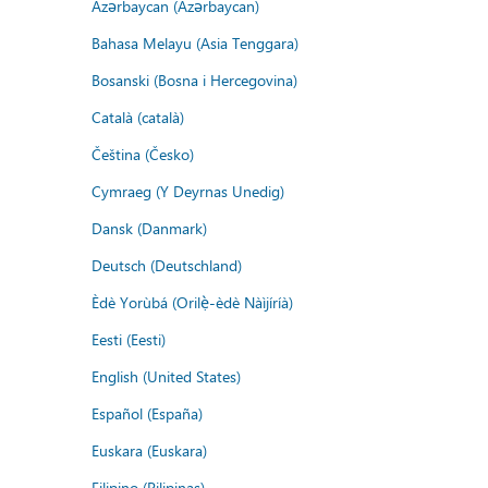
Azərbaycan (Azərbaycan)
Bahasa Melayu (Asia Tenggara)
Bosanski (Bosna i Hercegovina)
Català (català)
Čeština (Česko)
Cymraeg (Y Deyrnas Unedig)
Dansk (Danmark)
Deutsch (Deutschland)
Èdè Yorùbá (Orilẹ̀-èdè Nàìjíríà)
Eesti (Eesti)
English (United States)
Español (España)
Euskara (Euskara)
Filipino (Pilipinas)