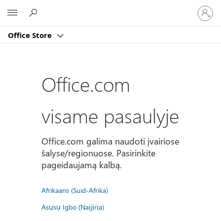
Prisijun
Microsoft
prie
paskyro
Office Store
Office.com
visame pasaulyje
Office.com galima naudoti įvairiose
šalyse/regionuose. Pasirinkite
pageidaujamą kalbą.
Afrikaans (Suid-Afrika)
Asụsụ Igbo (Naịjịrịa)