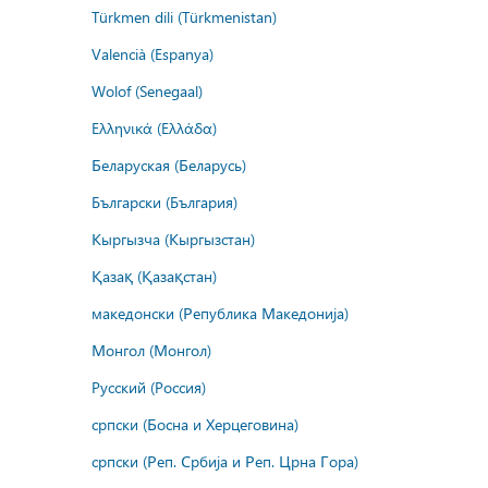
Türkmen dili (Türkmenistan)
Valencià (Espanya)
Wolof (Senegaal)
Ελληνικά (Ελλάδα)
Беларуская (Беларусь)
Български (България)
Кыргызча (Кыргызстан)
Қазақ (Қазақстан)
македонски (Република Македонија)
Монгол (Монгол)
Русский (Россия)
српски (Босна и Херцеговина)
српски (Реп. Србија и Реп. Црна Гора)