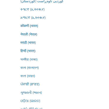
کوردیی ناوەڕاست (کوردستان)
ትግርኛ (ኢትዮጵያ)
አማርኛ (ኢትዮጵያ)
कोंकणी (भारत)
नेपाली (नेपाल)
मराठी (भारत)
हिन्दी (भारत)
অসমীয়া (ভাৰত)
বাংলা (বাংলাদেশ)
বাংলা (ভারত)
ਪੰਜਾਬੀ (ਭਾਰਤ)
ગુજરાતી (ભારત)
ଓଡ଼ିଆ (ଭାରତ)
தமிழ் (இந்தியா)