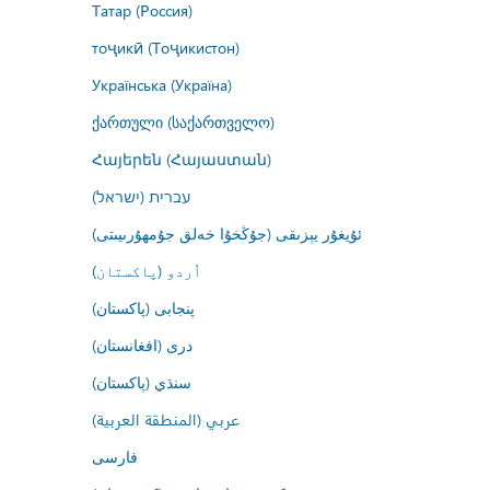
Татар (Россия)
тоҷикӣ (Тоҷикистон)
Українська (Україна)
ქართული (საქართველო)
Հայերեն (Հայաստան)
עברית (ישראל)
ئۇيغۇر يېزىقى (جۇڭخۇا خەلق جۇمھۇرىيىتى)
اُردو (پاکستان)
پنجابی (پاکستان)
درى (افغانستان)
سنڌي (پاکستان)
عربي (المنطقة العربية)
فارسى