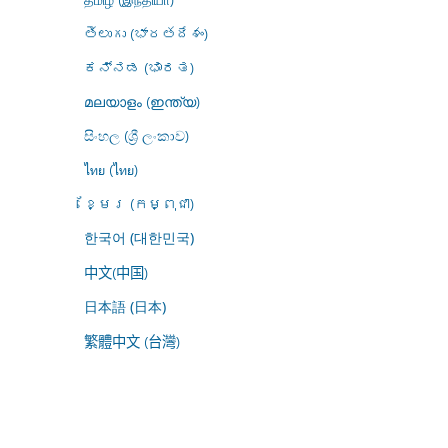
తెలుగు (భారతదేశం)
ಕನ್ನಡ (ಭಾರತ)
മലയാളം (ഇന്ത്യ)
සිංහල (ශ්‍රී ලංකාව)
ไทย (ไทย)
ខ្មែរ (កម្ពុជា)
한국어 (대한민국)
中文(中国)
日本語 (日本)
繁體中文 (台灣)