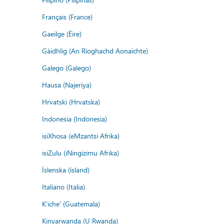
Français (France)
Gaeilge (Éire)
Gàidhlig (An Rìoghachd Aonaichte)
Galego (Galego)
Hausa (Najeriya)
Hrvatski (Hrvatska)
Indonesia (Indonesia)
isiXhosa (eMzantsi Afrika)
isiZulu (iNingizimu Afrika)
Íslenska (ísland)
Italiano (Italia)
K'iche' (Guatemala)
Kinyarwanda (U Rwanda)