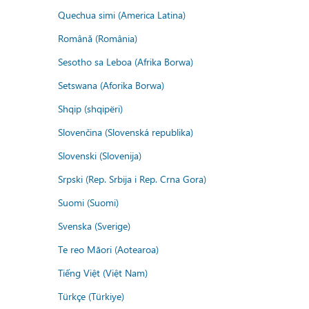
Quechua simi (America Latina)
Română (România)
Sesotho sa Leboa (Afrika Borwa)
Setswana (Aforika Borwa)
Shqip (shqipëri)
Slovenčina (Slovenská republika)
Slovenski (Slovenija)
Srpski (Rep. Srbija i Rep. Crna Gora)
Suomi (Suomi)
Svenska (Sverige)
Te reo Māori (Aotearoa)
Tiếng Việt (Việt Nam)
Türkçe (Türkiye)