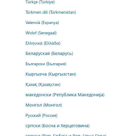
Türkçe (Türkiye)
Türkmen dili (Türkmenistan)
Valencià (Espanya)
Wolof (Senegaal)
Ελληνικά (Ελλάδα)
Беларуская (Беларусь)
Български (България)
Кыргызча (Кыргызстан)
Қазақ (Қазақстан)
македонски (Република Македонија)
Монгол (Монгол)
Русский (Россия)
српски (Босна и Херцеговина)
српски (Реп. Србија и Реп. Црна Гора)