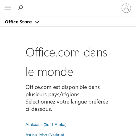
Connect
Microsoft
vous
à
Office Store
votre
compte
Office.com dans
le monde
Office.com est disponible dans
plusieurs pays/régions.
Sélectionnez votre langue préférée
ci-dessous.
Afrikaans (Suid-Afrika)
Asụsụ Igbo (Naịjịrịa)