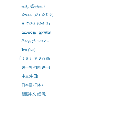
தமிழ் (இந்தியா)
తెలుగు (భారతదేశం)
ಕನ್ನಡ (ಭಾರತ)
മലയാളം (ഇന്ത്യ)
සිංහල (ශ්‍රී ලංකාව)
ไทย (ไทย)
ខ្មែរ (កម្ពុជា)
한국어 (대한민국)
中文(中国)
日本語 (日本)
繁體中文 (台灣)