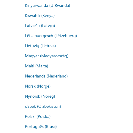
Kinyarwanda (U Rwanda)
Kiswahili (Kenya)
Latviešu (Latvija)
Lëtzebuergesch (Lëtzebuerg)
Lietuvių (Lietuva)
Magyar (Magyarország)
Malti (Malta)
Nederlands (Nederland)
Norsk (Norge)
Nynorsk (Noreg)
o'zbek (O'zbekiston)
Polski (Polska)
Português (Brasil)