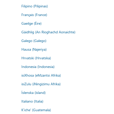
Filipino (Pilipinas)
Français (France)
Gaeilge (Éire)
Gàidhlig (An Rìoghachd Aonaichte)
Galego (Galego)
Hausa (Najeriya)
Hrvatski (Hrvatska)
Indonesia (Indonesia)
isiXhosa (eMzantsi Afrika)
isiZulu (iNingizimu Afrika)
Íslenska (ísland)
Italiano (Italia)
K'iche' (Guatemala)