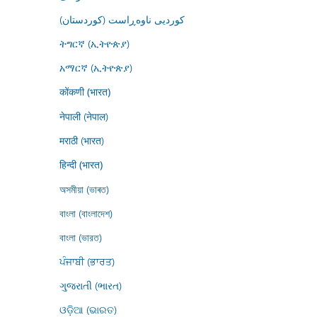
کوردیی ناوەڕاست (کوردستان)
ትግርኛ (ኢትዮጵያ)
አማርኛ (ኢትዮጵያ)
कोंकणी (भारत)
नेपाली (नेपाल)
मराठी (भारत)
हिन्दी (भारत)
অসমীয়া (ভাৰত)
বাংলা (বাংলাদেশ)
বাংলা (ভারত)
ਪੰਜਾਬੀ (ਭਾਰਤ)
ગુજરાતી (ભારત)
ଓଡ଼ିଆ (ଭାରତ)