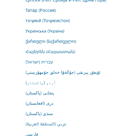
Татар (Россия)
тоҷикӣ (Тоҷикистон)
Українська (Україна)
ქართული (საქართველო)
Հայերեն (Հայաստան)
עברית (ישראל)
ئۇيغۇر يېزىقى (جۇڭخۇا خەلق جۇمھۇرىيىتى)
اُردو (پاکستان)
پنجابی (پاکستان)
درى (افغانستان)
سنڌي (پاکستان)
عربي (المنطقة العربية)
فارسى