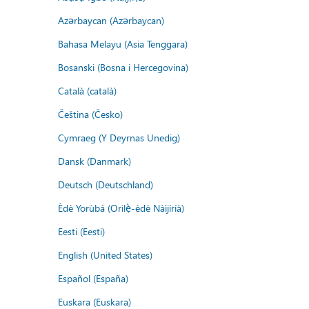
Azərbaycan (Azərbaycan)
Bahasa Melayu (Asia Tenggara)
Bosanski (Bosna i Hercegovina)
Català (català)
Čeština (Česko)
Cymraeg (Y Deyrnas Unedig)
Dansk (Danmark)
Deutsch (Deutschland)
Èdè Yorùbá (Orilẹ̀-èdè Nàìjíríà)
Eesti (Eesti)
English (United States)
Español (España)
Euskara (Euskara)