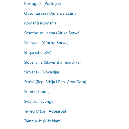
Português (Portugal)
Quechua simi (America Latina)
Română (România)
Sesotho sa Leboa (Afrika Borwa)
Setswana (Aforika Borwa)
Shqip (shqipëri)
Slovenčina (Slovenská republika)
Slovenski (Slovenija)
Srpski (Rep. Srbija i Rep. Crna Gora)
Suomi (Suomi)
Svenska (Sverige)
Te reo Māori (Aotearoa)
Tiếng Việt (Việt Nam)