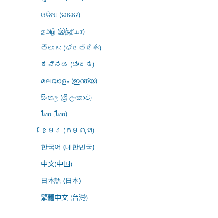
ଓଡ଼ିଆ (ଭାରତ)
தமிழ் (இந்தியா)
తెలుగు (భారతదేశం)
ಕನ್ನಡ (ಭಾರತ)
മലയാളം (ഇന്ത്യ)
සිංහල (ශ්‍රී ලංකාව)
ไทย (ไทย)
ខ្មែរ (កម្ពុជា)
한국어 (대한민국)
中文(中国)
日本語 (日本)
繁體中文 (台灣)