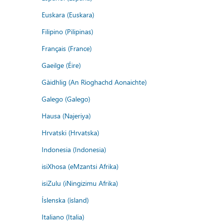
Euskara (Euskara)
Filipino (Pilipinas)
Français (France)
Gaeilge (Éire)
Gàidhlig (An Rìoghachd Aonaichte)
Galego (Galego)
Hausa (Najeriya)
Hrvatski (Hrvatska)
Indonesia (Indonesia)
isiXhosa (eMzantsi Afrika)
isiZulu (iNingizimu Afrika)
Íslenska (ísland)
Italiano (Italia)