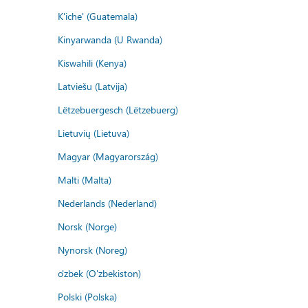
K'iche' (Guatemala)
Kinyarwanda (U Rwanda)
Kiswahili (Kenya)
Latviešu (Latvija)
Lëtzebuergesch (Lëtzebuerg)
Lietuvių (Lietuva)
Magyar (Magyarország)
Malti (Malta)
Nederlands (Nederland)
Norsk (Norge)
Nynorsk (Noreg)
o'zbek (O'zbekiston)
Polski (Polska)