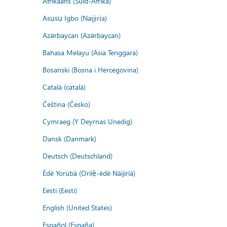
Afrikaans (Suid-Afrika)
Asụsụ Igbo (Naịjịrịa)
Azərbaycan (Azərbaycan)
Bahasa Melayu (Asia Tenggara)
Bosanski (Bosna i Hercegovina)
Català (català)
Čeština (Česko)
Cymraeg (Y Deyrnas Unedig)
Dansk (Danmark)
Deutsch (Deutschland)
Èdè Yorùbá (Orilẹ̀-èdè Nàìjíríà)
Eesti (Eesti)
English (United States)
Español (España)