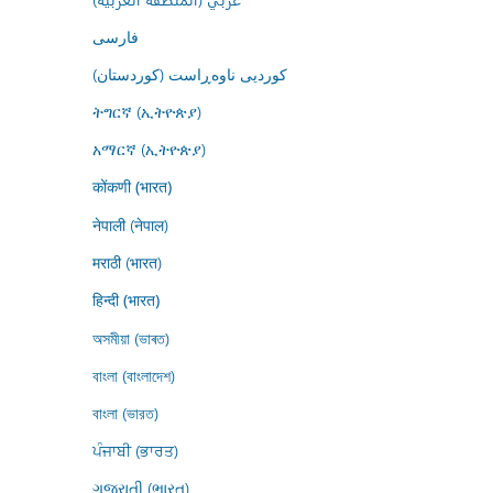
فارسى
کوردیی ناوەڕاست (کوردستان)
ትግርኛ (ኢትዮጵያ)
አማርኛ (ኢትዮጵያ)
कोंकणी (भारत)
नेपाली (नेपाल)
मराठी (भारत)
हिन्दी (भारत)
অসমীয়া (ভাৰত)
বাংলা (বাংলাদেশ)
বাংলা (ভারত)
ਪੰਜਾਬੀ (ਭਾਰਤ)
ગુજરાતી (ભારત)