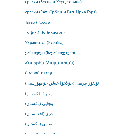
српски (Босна и Херцеговина)
српски (Реп. Србија и Реп. Црна Гора)
Татар (Россия)
тоҷикӣ (Тоҷикистон)
Українська (Україна)
ქართული (საქართველო)
Հայերեն (Հայաստան)
עברית (ישראל)
ئۇيغۇر يېزىقى (جۇڭخۇا خەلق جۇمھۇرىيىتى)
اُردو (پاکستان)
پنجابی (پاکستان)
درى (افغانستان)
سنڌي (پاکستان)
عربي (المنطقة العربية)