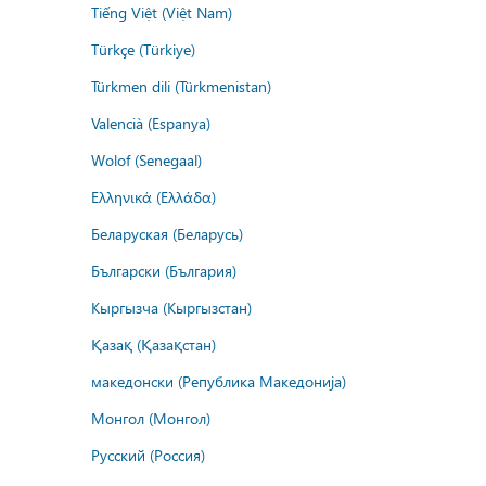
Tiếng Việt (Việt Nam)
Türkçe (Türkiye)
Türkmen dili (Türkmenistan)
Valencià (Espanya)
Wolof (Senegaal)
Ελληνικά (Ελλάδα)
Беларуская (Беларусь)
Български (България)
Кыргызча (Кыргызстан)
Қазақ (Қазақстан)
македонски (Република Македонија)
Монгол (Монгол)
Русский (Россия)