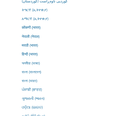
کوردیی ناوەڕاست (کوردستان)
ትግርኛ (ኢትዮጵያ)
አማርኛ (ኢትዮጵያ)
कोंकणी (भारत)
नेपाली (नेपाल)
मराठी (भारत)
हिन्दी (भारत)
অসমীয়া (ভাৰত)
বাংলা (বাংলাদেশ)
বাংলা (ভারত)
ਪੰਜਾਬੀ (ਭਾਰਤ)
ગુજરાતી (ભારત)
ଓଡ଼ିଆ (ଭାରତ)
தமிழ் (இந்தியா)