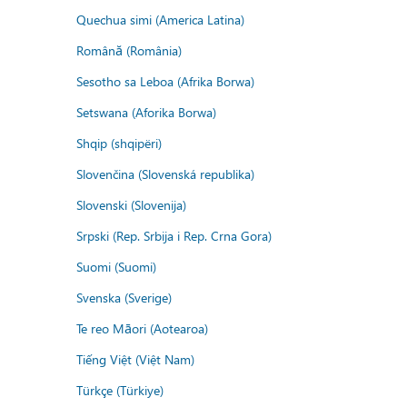
Quechua simi (America Latina)
Română (România)
Sesotho sa Leboa (Afrika Borwa)
Setswana (Aforika Borwa)
Shqip (shqipëri)
Slovenčina (Slovenská republika)
Slovenski (Slovenija)
Srpski (Rep. Srbija i Rep. Crna Gora)
Suomi (Suomi)
Svenska (Sverige)
Te reo Māori (Aotearoa)
Tiếng Việt (Việt Nam)
Türkçe (Türkiye)