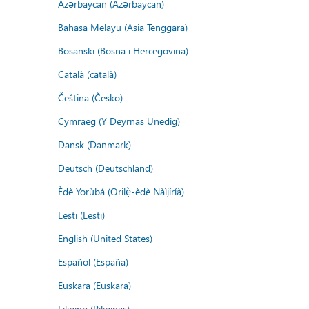
Azərbaycan (Azərbaycan)
Bahasa Melayu (Asia Tenggara)
Bosanski (Bosna i Hercegovina)
Català (català)
Čeština (Česko)
Cymraeg (Y Deyrnas Unedig)
Dansk (Danmark)
Deutsch (Deutschland)
Èdè Yorùbá (Orilẹ̀-èdè Nàìjíríà)
Eesti (Eesti)
English (United States)
Español (España)
Euskara (Euskara)
Filipino (Pilipinas)