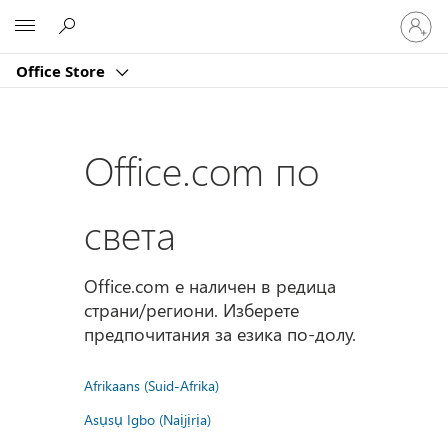
Влезте
Microsoft
във
вашия
Office Store
акаунт
Office.com по
света
Office.com е наличен в редица
страни/региони. Изберете
предпочитания за езика по-долу.
Afrikaans (Suid-Afrika)
Asụsụ Igbo (Naịjịrịa)