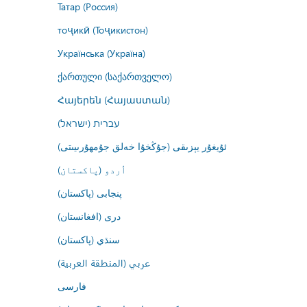
Татар (Россия)
тоҷикӣ (Тоҷикистон)
Українська (Україна)
ქართული (საქართველო)
Հայերեն (Հայաստան)
עברית (ישראל)
ئۇيغۇر يېزىقى (جۇڭخۇا خەلق جۇمھۇرىيىتى)
اُردو (پاکستان)
پنجابی (پاکستان)
درى (افغانستان)
سنڌي (پاکستان)
عربي (المنطقة العربية)
فارسى