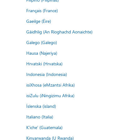
Français (France)
Gaeilge (Éire)
Gàidhlig (An Rìoghachd Aonaichte)
Galego (Galego)
Hausa (Najeriya)
Hrvatski (Hrvatska)
Indonesia (Indonesia)
isiXhosa (eMzantsi Afrika)
isiZulu (iNingizimu Afrika)
Íslenska (ísland)
Italiano (Italia)
K'iche' (Guatemala)
Kinyarwanda (U Rwanda)