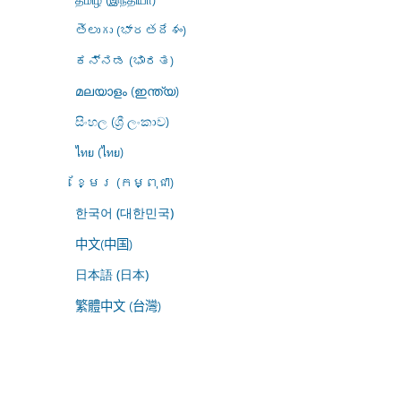
తెలుగు (భారతదేశం)
ಕನ್ನಡ (ಭಾರತ)
മലയാളം (ഇന്ത്യ)
සිංහල (ශ්‍රී ලංකාව)
ไทย (ไทย)
ខ្មែរ (កម្ពុជា)
한국어 (대한민국)
中文(中国)
日本語 (日本)
繁體中文 (台灣)