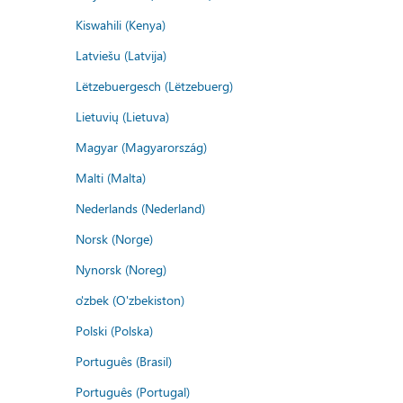
Kiswahili (Kenya)
Latviešu (Latvija)
Lëtzebuergesch (Lëtzebuerg)
Lietuvių (Lietuva)
Magyar (Magyarország)
Malti (Malta)
Nederlands (Nederland)
Norsk (Norge)
Nynorsk (Noreg)
o'zbek (O'zbekiston)
Polski (Polska)
Português (Brasil)
Português (Portugal)