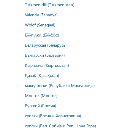
Türkmen dili (Türkmenistan)
Valencià (Espanya)
Wolof (Senegaal)
Ελληνικά (Ελλάδα)
Беларуская (Беларусь)
Български (България)
Кыргызча (Кыргызстан)
Қазақ (Қазақстан)
македонски (Република Македонија)
Монгол (Монгол)
Русский (Россия)
српски (Босна и Херцеговина)
српски (Реп. Србија и Реп. Црна Гора)