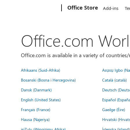
Microsoft
Office Store
Add-ins
Te
Office.com Wor
Office.com is available in a variety of countri
Afrikaans (Suid-Afrika)
Asụsụ Igbo (Naị
Bosanski (Bosna i Hercegovina)
Català (català)
Dansk (Danmark)
Deutsch (Deuts
English (United States)
Español (España
Français (France)
Gaeilge (Éire)
Hausa (Najeriya)
Hrvatski (Hrvat
isiZulu (iNingizimu Afrika)
Íslenska (ísland)