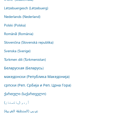
Lëtzebuergesch (Lëtzebuerg)
Nederlands (Nederland)
Polski (Polska)
Română (România)
Slovenčina (Slovenská republika)
Svenska (Sverige)
Türkmen dili (Türkmenistan)
Беларуская (Беларусь)
македонски (Република Македонија)
српски (Реп. Србија и Реп. Црна Гора)
ქართული (საქართველო)
اُردو (پاکستان)
عربي (المنطقة العربية)