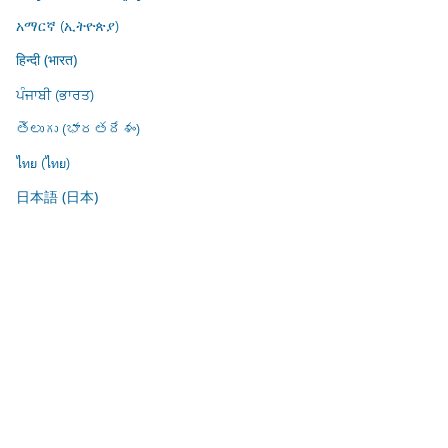
አማርኛ (ኢትዮጵያ)
हिन्दी (भारत)
ਪੰਜਾਬੀ (ਭਾਰਤ)
తెలుగు (భారతదేశం)
ไทย (ไทย)
日本語 (日本)