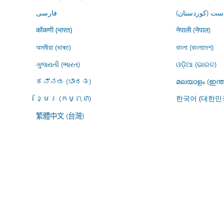
ڕاست (کوردستان
فارسى
नेपाली (नेपाल)
कोंकणी (भारत)
অসমীয়া (ভাৰত)
বাংলা (বাংলাদেশ)
ગુજરાતી (ભારત)
ଓଡ଼ିଆ (ଭାରତ)
ಕನ್ನಡ (ಭಾರತ)
മലയാളം (ഇന്ത
ខ្មែរ (កម្ពុជា)
한국어 (대한민
繁體中文 (台灣)