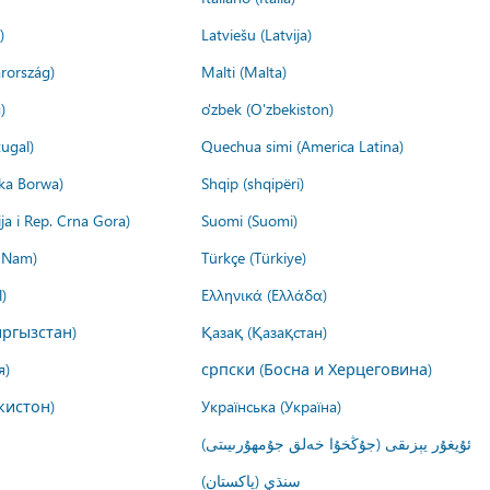
)
Latviešu (Latvija)
rország)
Malti (Malta)
)
o'zbek (O'zbekiston)
ugal)
Quechua simi (America Latina)
ika Borwa)
Shqip (shqipëri)
ija i Rep. Crna Gora)
Suomi (Suomi)
t Nam)
Türkçe (Türkiye)
)
Ελληνικά (Ελλάδα)
ргызстан)
Қазақ (Қазақстан)
я)
српски (Босна и Херцеговина)
кистон)
Українська (Україна)
ئۇيغۇر يېزىقى (جۇڭخۇا خەلق جۇمھۇرىيىتى)
سنڌي (پاکستان)