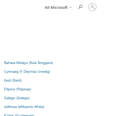
Sign
All Microsoft
in
to
your
account
Bahasa Melayu (Asia Tenggara)
Cymraeg (Y Deyrnas Unedig)
Eesti (Eesti)
Filipino (Pilipinas)
Galego (Galego)
isiXhosa (eMzantsi Afrika)
K'iche' (Guatemala)