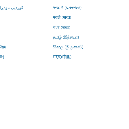
کوردیی ناوە)
ትግርኛ (ኢትዮጵያ)
मराठी (भारत)
বাংলা (ভারত)
தமிழ் (இந்தியா)
്യ)
සිංහල (ශ්‍රී ලංකාව)
中文(中国)
국)