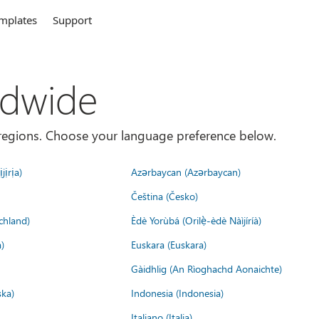
mplates
Support
ldwide
es/regions. Choose your language preference below.
jịrịa)
Azərbaycan (Azərbaycan)
Čeština (Česko)
chland)
Èdè Yorùbá (Orilẹ̀-èdè Nàìjíríà)
)
Euskara (Euskara)
Gàidhlig (An Rìoghachd Aonaichte)
ska)
Indonesia (Indonesia)
Italiano (Italia)