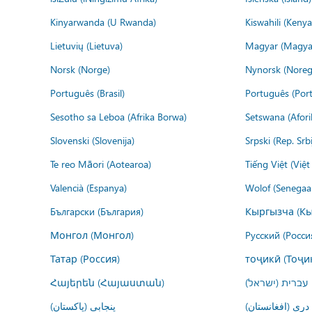
Kinyarwanda (U Rwanda)
Kiswahili (Kenya
Lietuvių (Lietuva)
Magyar (Magya
Norsk (Norge)
Nynorsk (Noreg
Português (Brasil)
Português (Port
Sesotho sa Leboa (Afrika Borwa)
Setswana (Afor
Slovenski (Slovenija)
Srpski (Rep. Srb
Te reo Māori (Aotearoa)
Tiếng Việt (Việ
Valencià (Espanya)
Wolof (Senegaal
Български (България)
Кыргызча (Кы
Монгол (Монгол)
Русский (Росси
Татар (Россия)
тоҷикӣ (Тоҷи
Հայերեն (Հայաստան)
עברית (ישראל)
درى (افغانستان)
پنجابی (پاکستان)