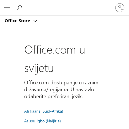
Prijavite
Microsoft
se
u
Office Store
svoj
račun
Office.com u
svijetu
Office.com dostupan je u raznim
državama/regijama. U nastavku
odaberite preferirani jezik.
Afrikaans (Suid-Afrika)
Asụsụ Igbo (Naịjịrịa)