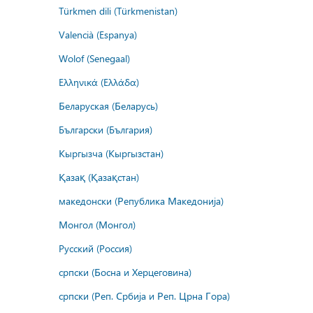
Türkmen dili (Türkmenistan)
Valencià (Espanya)
Wolof (Senegaal)
Ελληνικά (Ελλάδα)
Беларуская (Беларусь)
Български (България)
Кыргызча (Кыргызстан)
Қазақ (Қазақстан)
македонски (Република Македонија)
Монгол (Монгол)
Русский (Россия)
српски (Босна и Херцеговина)
српски (Реп. Србија и Реп. Црна Гора)