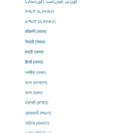
کوردیی ناوەڕاست (کوردستان)
ትግርኛ (ኢትዮጵያ)
አማርኛ (ኢትዮጵያ)
कोंकणी (भारत)
नेपाली (नेपाल)
मराठी (भारत)
हिन्दी (भारत)
অসমীয়া (ভাৰত)
বাংলা (বাংলাদেশ)
বাংলা (ভারত)
ਪੰਜਾਬੀ (ਭਾਰਤ)
ગુજરાતી (ભારત)
ଓଡ଼ିଆ (ଭାରତ)
தமிழ் (இந்தியா)