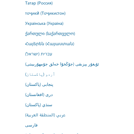
Татар (Россия)
тоҷикӣ (Тоҷикистон)
Українська (Україна)
ქართული (საქართველო)
Հայերեն (Հայաստան)
עברית (ישראל)
ئۇيغۇر يېزىقى (جۇڭخۇا خەلق جۇمھۇرىيىتى)
اُردو (پاکستان)
پنجابی (پاکستان)
درى (افغانستان)
سنڌي (پاکستان)
عربي (المنطقة العربية)
فارسى