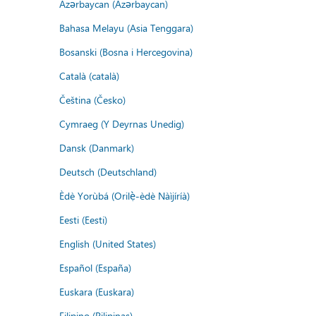
Azərbaycan (Azərbaycan)
Bahasa Melayu (Asia Tenggara)
Bosanski (Bosna i Hercegovina)
Català (català)
Čeština (Česko)
Cymraeg (Y Deyrnas Unedig)
Dansk (Danmark)
Deutsch (Deutschland)
Èdè Yorùbá (Orilẹ̀-èdè Nàìjíríà)
Eesti (Eesti)
English (United States)
Español (España)
Euskara (Euskara)
Filipino (Pilipinas)