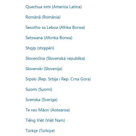
Quechua simi (America Latina)
Română (România)
Sesotho sa Leboa (Afrika Borwa)
Setswana (Aforika Borwa)
Shqip (shqipëri)
Slovenčina (Slovenská republika)
Slovenski (Slovenija)
Srpski (Rep. Srbija i Rep. Crna Gora)
Suomi (Suomi)
Svenska (Sverige)
Te reo Māori (Aotearoa)
Tiếng Việt (Việt Nam)
Türkçe (Türkiye)