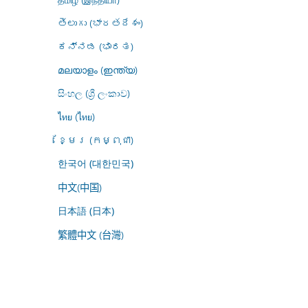
తెలుగు (భారతదేశం)
ಕನ್ನಡ (ಭಾರತ)
മലയാളം (ഇന്ത്യ)
සිංහල (ශ්‍රී ලංකාව)
ไทย (ไทย)
ខ្មែរ (កម្ពុជា)
한국어 (대한민국)
中文(中国)
日本語 (日本)
繁體中文 (台灣)