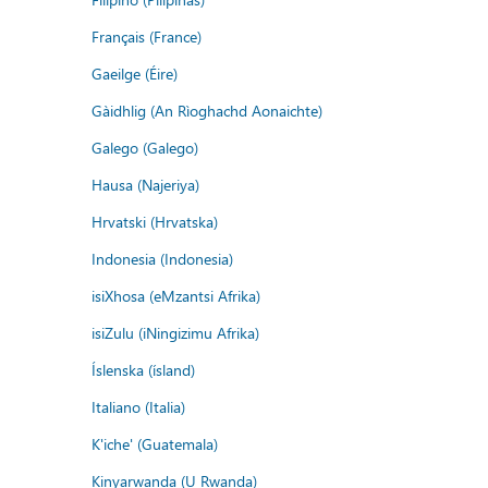
Français (France)
Gaeilge (Éire)
Gàidhlig (An Rìoghachd Aonaichte)
Galego (Galego)
Hausa (Najeriya)
Hrvatski (Hrvatska)
Indonesia (Indonesia)
isiXhosa (eMzantsi Afrika)
isiZulu (iNingizimu Afrika)
Íslenska (ísland)
Italiano (Italia)
K'iche' (Guatemala)
Kinyarwanda (U Rwanda)