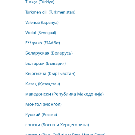
Türkçe (Türkiye)
Türkmen dili (Türkmenistan)
Valencià (Espanya)
Wolof (Senegaal)
Ελληνικά (Ελλάδα)
Беларуская (Беларусь)
Български (България)
Кыргызча (Кыргызстан)
Қазақ (Қазақстан)
македонски (Република Македонија)
Монгол (Монгол)
Русский (Россия)
српски (Босна и Херцеговина)
српски (Реп. Србија и Реп. Црна Гора)