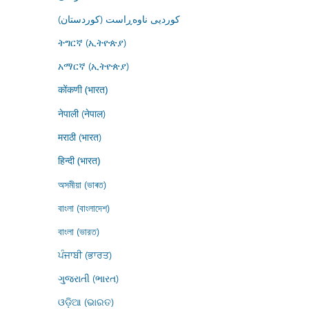
کوردیی ناوەڕاست (کوردستان)
ትግርኛ (ኢትዮጵያ)
አማርኛ (ኢትዮጵያ)
कोंकणी (भारत)
नेपाली (नेपाल)
मराठी (भारत)
हिन्दी (भारत)
অসমীয়া (ভাৰত)
বাংলা (বাংলাদেশ)
বাংলা (ভারত)
ਪੰਜਾਬੀ (ਭਾਰਤ)
ગુજરાતી (ભારત)
ଓଡ଼ିଆ (ଭାରତ)