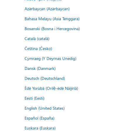
Azərbaycan (Azərbaycan)
Bahasa Melayu (Asia Tenggara)
Bosanski (Bosna i Hercegovina)
Català (català)
Čeština (Česko)
Cymraeg (Y Deyrnas Unedig)
Dansk (Danmark)
Deutsch (Deutschland)
Èdè Yorùbá (Orilẹ̀-èdè Nàìjíríà)
Eesti (Eesti)
English (United States)
Español (España)
Euskara (Euskara)