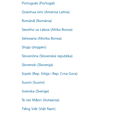
Português (Portugal)
Quechua simi (America Latina)
Română (România)
Sesotho sa Leboa (Afrika Borwa)
Setswana (Aforika Borwa)
Shqip (shqipëri)
Slovenčina (Slovenská republika)
Slovenski (Slovenija)
Srpski (Rep. Srbija i Rep. Crna Gora)
Suomi (Suomi)
Svenska (Sverige)
Te reo Māori (Aotearoa)
Tiếng Việt (Việt Nam)