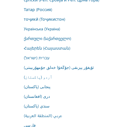
Татар (Россия)
тоҷикӣ (Тоҷикистон)
Українська (Україна)
ქართული (საქართველო)
Հայերեն (Հայաստան)
עברית (ישראל)
ئۇيغۇر يېزىقى (جۇڭخۇا خەلق جۇمھۇرىيىتى)
اُردو (پاکستان)
پنجابی (پاکستان)
درى (افغانستان)
سنڌي (پاکستان)
عربي (المنطقة العربية)
فارسى