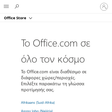
Είσοδος
Microsoft
στον
λογαρι
Office Store
σας
Το Office.com σε
όλο τον κόσμο
Το Office.com είναι διαθέσιμο σε
διάφορες χώρες/περιοχές.
Επιλέξτε παρακάτω τη γλώσσα
προτίμησής σας.
Afrikaans (Suid-Afrika)
Asụsụ Igbo (Naịjịrịa)