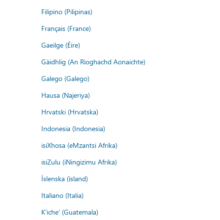
Filipino (Pilipinas)
Français (France)
Gaeilge (Éire)
Gàidhlig (An Rìoghachd Aonaichte)
Galego (Galego)
Hausa (Najeriya)
Hrvatski (Hrvatska)
Indonesia (Indonesia)
isiXhosa (eMzantsi Afrika)
isiZulu (iNingizimu Afrika)
Íslenska (ísland)
Italiano (Italia)
K'iche' (Guatemala)