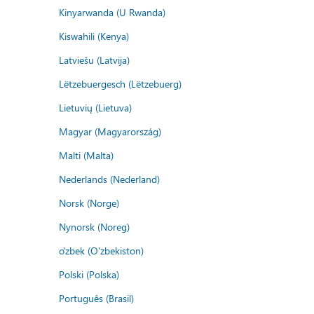
Kinyarwanda (U Rwanda)
Kiswahili (Kenya)
Latviešu (Latvija)
Lëtzebuergesch (Lëtzebuerg)
Lietuvių (Lietuva)
Magyar (Magyarország)
Malti (Malta)
Nederlands (Nederland)
Norsk (Norge)
Nynorsk (Noreg)
o'zbek (O'zbekiston)
Polski (Polska)
Português (Brasil)