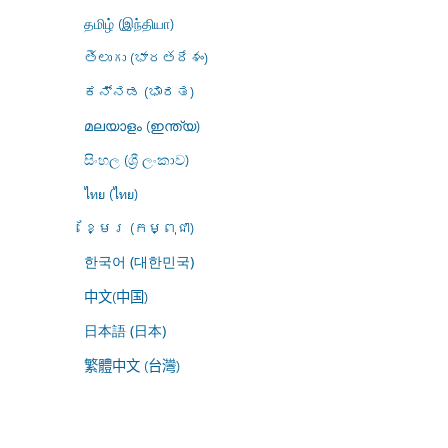
தமிழ் (இந்தியா)
తెలుగు (భారతదేశం)
ಕನ್ನಡ (ಭಾರತ)
മലയാളം (ഇന്ത്യ)
සිංහල (ශ්‍රී ලංකාව)
ไทย (ไทย)
ខ្មែរ (កម្ពុជា)
한국어 (대한민국)
中文(中国)
日本語 (日本)
繁體中文 (台灣)