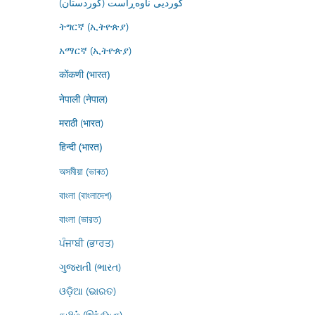
کوردیی ناوەڕاست (کوردستان)
ትግርኛ (ኢትዮጵያ)
አማርኛ (ኢትዮጵያ)
कोंकणी (भारत)
नेपाली (नेपाल)
मराठी (भारत)
हिन्दी (भारत)
অসমীয়া (ভাৰত)
বাংলা (বাংলাদেশ)
বাংলা (ভারত)
ਪੰਜਾਬੀ (ਭਾਰਤ)
ગુજરાતી (ભારત)
ଓଡ଼ିଆ (ଭାରତ)
தமிழ் (இந்தியா)