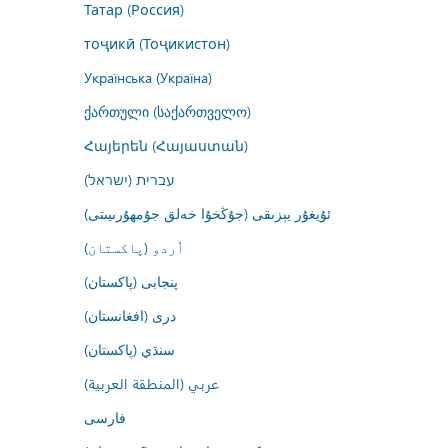
Татар (Россия)
тоҷикӣ (Тоҷикистон)
Українська (Україна)
ქართული (საქართველო)
Հայերեն (Հայաստան)
עברית (ישראל)
ئۇيغۇر يېزىقى (جۇڭخۇا خەلق جۇمھۇرىيىتى)
اُردو (پاکستان)
پنجابی (پاکستان)
درى (افغانستان)
سنڌي (پاکستان)
عربي (المنطقة العربية)
فارسى