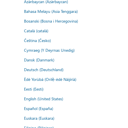
Azərbaycan (Azərbaycan)
Bahasa Melayu (Asia Tenggara)
Bosanski (Bosna i Hercegovina)
Català (català)
Čeština (Česko)
Cymraeg (Y Deyrnas Unedig)
Dansk (Danmark)
Deutsch (Deutschland)
Èdè Yorùbá (Orilẹ̀-èdè Nàìjíríà)
Eesti (Eesti)
English (United States)
Español (España)
Euskara (Euskara)
Filipino (Pilipinas)