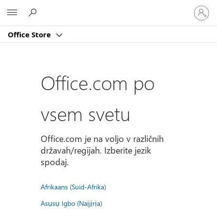
Vpišite
Microsoft
se
v
Office Store
svoj
račun
Office.com po
vsem svetu
Office.com je na voljo v različnih
državah/regijah. Izberite jezik
spodaj.
Afrikaans (Suid-Afrika)
Asụsụ Igbo (Naịjịrịa)