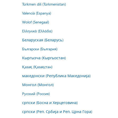
Türkmen dili (Türkmenistan)
Valencià (Espanya)
Wolof (Senegaal)
Ελληνικά (Ελλάδα)
Беларуская (Беларусь)
Български (България)
Кыргызча (Кыргызстан)
Қазақ (Қазақстан)
македонски (Република Македонија)
Монгол (Монгол)
Русский (Россия)
српски (Босна и Херцеговина)
српски (Реп. Србија и Реп. Црна Гора)