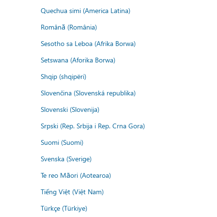
Quechua simi (America Latina)
Română (România)
Sesotho sa Leboa (Afrika Borwa)
Setswana (Aforika Borwa)
Shqip (shqipëri)
Slovenčina (Slovenská republika)
Slovenski (Slovenija)
Srpski (Rep. Srbija i Rep. Crna Gora)
Suomi (Suomi)
Svenska (Sverige)
Te reo Māori (Aotearoa)
Tiếng Việt (Việt Nam)
Türkçe (Türkiye)