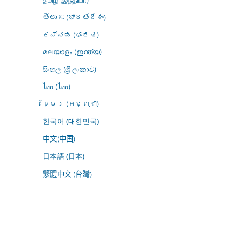
తెలుగు (భారతదేశం)
ಕನ್ನಡ (ಭಾರತ)
മലയാളം (ഇന്ത്യ)
සිංහල (ශ්‍රී ලංකාව)
ไทย (ไทย)
ខ្មែរ (កម្ពុជា)
한국어 (대한민국)
中文(中国)
日本語 (日本)
繁體中文 (台灣)