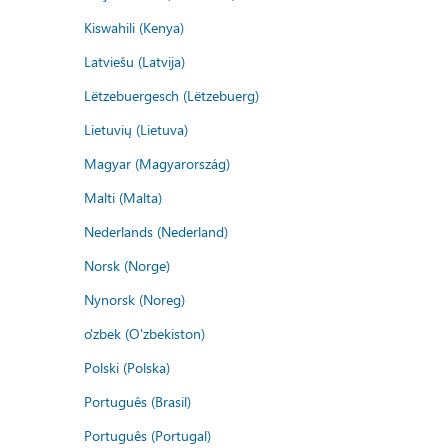
Kiswahili (Kenya)
Latviešu (Latvija)
Lëtzebuergesch (Lëtzebuerg)
Lietuvių (Lietuva)
Magyar (Magyarország)
Malti (Malta)
Nederlands (Nederland)
Norsk (Norge)
Nynorsk (Noreg)
o'zbek (O'zbekiston)
Polski (Polska)
Português (Brasil)
Português (Portugal)