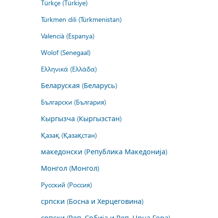
Türkçe (Türkiye)
Türkmen dili (Türkmenistan)
Valencià (Espanya)
Wolof (Senegaal)
Ελληνικά (Ελλάδα)
Беларуская (Беларусь)
Български (България)
Кыргызча (Кыргызстан)
Қазақ (Қазақстан)
македонски (Република Македонија)
Монгол (Монгол)
Русский (Россия)
српски (Босна и Херцеговина)
српски (Реп. Србија и Реп. Црна Гора)