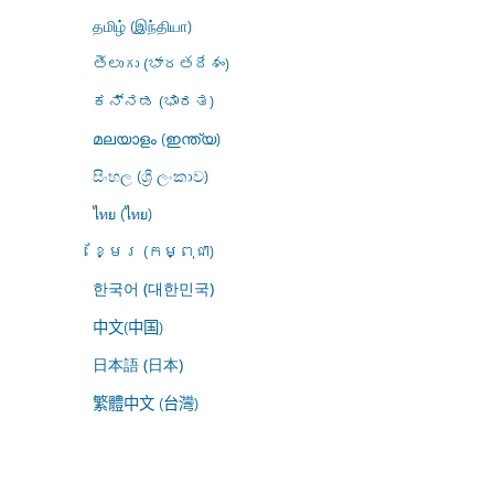
தமிழ் (இந்தியா)
తెలుగు (భారతదేశం)
ಕನ್ನಡ (ಭಾರತ)
മലയാളം (ഇന്ത്യ)
සිංහල (ශ්‍රී ලංකාව)
ไทย (ไทย)
ខ្មែរ (កម្ពុជា)
한국어 (대한민국)
中文(中国)
日本語 (日本)
繁體中文 (台灣)