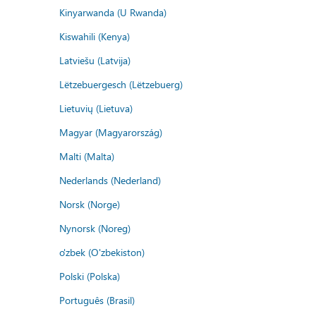
Kinyarwanda (U Rwanda)
Kiswahili (Kenya)
Latviešu (Latvija)
Lëtzebuergesch (Lëtzebuerg)
Lietuvių (Lietuva)
Magyar (Magyarország)
Malti (Malta)
Nederlands (Nederland)
Norsk (Norge)
Nynorsk (Noreg)
o'zbek (O'zbekiston)
Polski (Polska)
Português (Brasil)