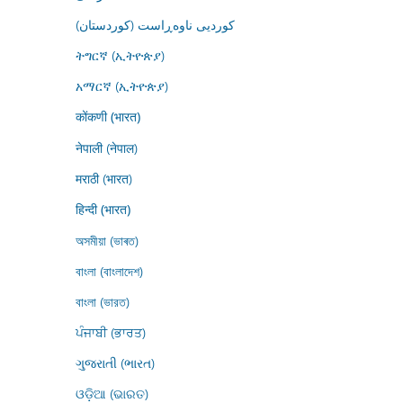
کوردیی ناوەڕاست (کوردستان)
ትግርኛ (ኢትዮጵያ)
አማርኛ (ኢትዮጵያ)
कोंकणी (भारत)
नेपाली (नेपाल)
मराठी (भारत)
हिन्दी (भारत)
অসমীয়া (ভাৰত)
বাংলা (বাংলাদেশ)
বাংলা (ভারত)
ਪੰਜਾਬੀ (ਭਾਰਤ)
ગુજરાતી (ભારત)
ଓଡ଼ିଆ (ଭାରତ)