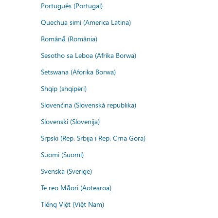
Português (Portugal)
Quechua simi (America Latina)
Română (România)
Sesotho sa Leboa (Afrika Borwa)
Setswana (Aforika Borwa)
Shqip (shqipëri)
Slovenčina (Slovenská republika)
Slovenski (Slovenija)
Srpski (Rep. Srbija i Rep. Crna Gora)
Suomi (Suomi)
Svenska (Sverige)
Te reo Māori (Aotearoa)
Tiếng Việt (Việt Nam)