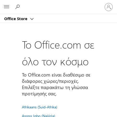
Είσοδος
Microsoft
στον
λογαρι
Office Store
σας
Το Office.com σε
όλο τον κόσμο
Το Office.com είναι διαθέσιμο σε
διάφορες χώρες/περιοχές.
Επιλέξτε παρακάτω τη γλώσσα
προτίμησής σας.
Afrikaans (Suid-Afrika)
Asụsụ Igbo (Naịjịrịa)