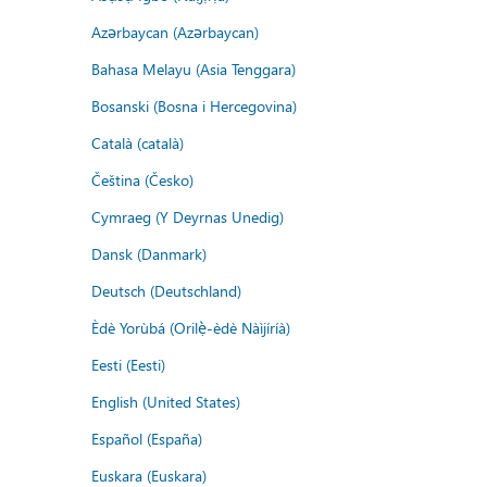
Azərbaycan (Azərbaycan)
Bahasa Melayu (Asia Tenggara)
Bosanski (Bosna i Hercegovina)
Català (català)
Čeština (Česko)
Cymraeg (Y Deyrnas Unedig)
Dansk (Danmark)
Deutsch (Deutschland)
Èdè Yorùbá (Orilẹ̀-èdè Nàìjíríà)
Eesti (Eesti)
English (United States)
Español (España)
Euskara (Euskara)