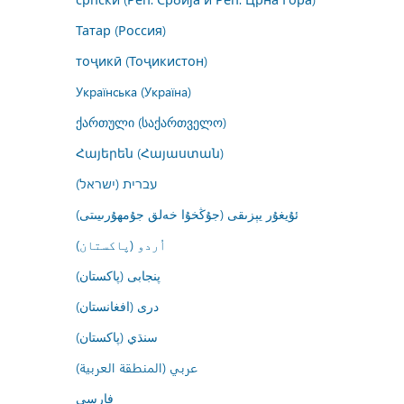
Татар (Россия)
тоҷикӣ (Тоҷикистон)
Українська (Україна)
ქართული (საქართველო)
Հայերեն (Հայաստան)
עברית (ישראל)
ئۇيغۇر يېزىقى (جۇڭخۇا خەلق جۇمھۇرىيىتى)
اُردو (پاکستان)
پنجابی (پاکستان)
درى (افغانستان)
سنڌي (پاکستان)
عربي (المنطقة العربية)
فارسى