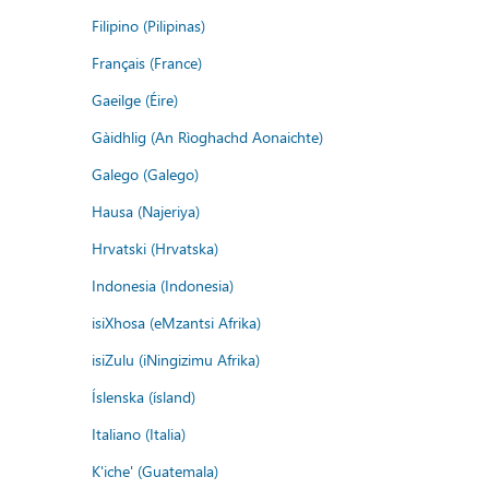
Filipino (Pilipinas)
Français (France)
Gaeilge (Éire)
Gàidhlig (An Rìoghachd Aonaichte)
Galego (Galego)
Hausa (Najeriya)
Hrvatski (Hrvatska)
Indonesia (Indonesia)
isiXhosa (eMzantsi Afrika)
isiZulu (iNingizimu Afrika)
Íslenska (ísland)
Italiano (Italia)
K'iche' (Guatemala)