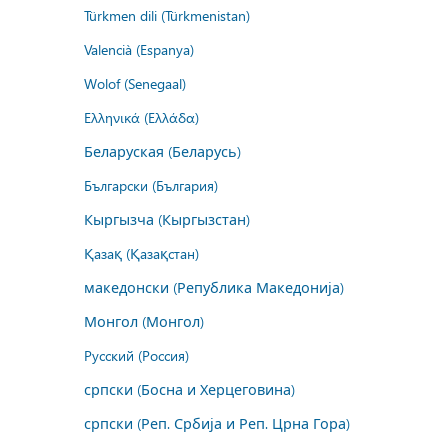
Türkmen dili (Türkmenistan)
Valencià (Espanya)
Wolof (Senegaal)
Ελληνικά (Ελλάδα)
Беларуская (Беларусь)
Български (България)
Кыргызча (Кыргызстан)
Қазақ (Қазақстан)
македонски (Република Македонија)
Монгол (Монгол)
Русский (Россия)
српски (Босна и Херцеговина)
српски (Реп. Србија и Реп. Црна Гора)