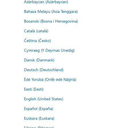
Azərbaycan (Azərbaycan)
Bahasa Melayu (Asia Tenggara)
Bosanski (Bosna i Hercegovina)
Català (català)
Čeština (Česko)
Cymraeg (Y Deyrnas Unedig)
Dansk (Danmark)
Deutsch (Deutschland)
Èdè Yorùbá (Orilẹ̀-èdè Nàìjíríà)
Eesti (Eesti)
English (United States)
Español (España)
Euskara (Euskara)
Filipino (Pilipinas)