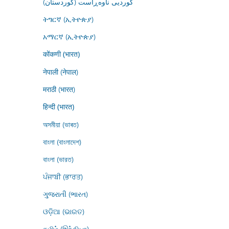
کوردیی ناوەڕاست (کوردستان)
ትግርኛ (ኢትዮጵያ)
አማርኛ (ኢትዮጵያ)
कोंकणी (भारत)
नेपाली (नेपाल)
मराठी (भारत)
हिन्दी (भारत)
অসমীয়া (ভাৰত)
বাংলা (বাংলাদেশ)
বাংলা (ভারত)
ਪੰਜਾਬੀ (ਭਾਰਤ)
ગુજરાતી (ભારત)
ଓଡ଼ିଆ (ଭାରତ)
தமிழ் (இந்தியா)