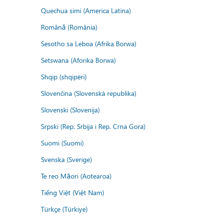
Quechua simi (America Latina)
Română (România)
Sesotho sa Leboa (Afrika Borwa)
Setswana (Aforika Borwa)
Shqip (shqipëri)
Slovenčina (Slovenská republika)
Slovenski (Slovenija)
Srpski (Rep. Srbija i Rep. Crna Gora)
Suomi (Suomi)
Svenska (Sverige)
Te reo Māori (Aotearoa)
Tiếng Việt (Việt Nam)
Türkçe (Türkiye)