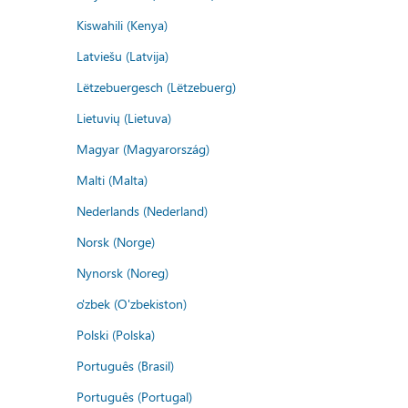
Kiswahili (Kenya)
Latviešu (Latvija)
Lëtzebuergesch (Lëtzebuerg)
Lietuvių (Lietuva)
Magyar (Magyarország)
Malti (Malta)
Nederlands (Nederland)
Norsk (Norge)
Nynorsk (Noreg)
o'zbek (O'zbekiston)
Polski (Polska)
Português (Brasil)
Português (Portugal)