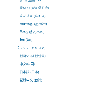
తెలుగు (భారతదేశం)
ಕನ್ನಡ (ಭಾರತ)
മലയാളം (ഇന്ത്യ)
සිංහල (ශ්‍රී ලංකාව)
ไทย (ไทย)
ខ្មែរ (កម្ពុជា)
한국어 (대한민국)
中文(中国)
日本語 (日本)
繁體中文 (台灣)