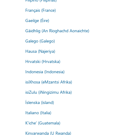
Français (France)
Gaeilge (Éire)
Gàidhlig (An Rìoghachd Aonaichte)
Galego (Galego)
Hausa (Najeriya)
Hrvatski (Hrvatska)
Indonesia (Indonesia)
isiXhosa (eMzantsi Afrika)
isiZulu (iNingizimu Afrika)
Íslenska (ísland)
Italiano (Italia)
K'iche' (Guatemala)
Kinyarwanda (U Rwanda)