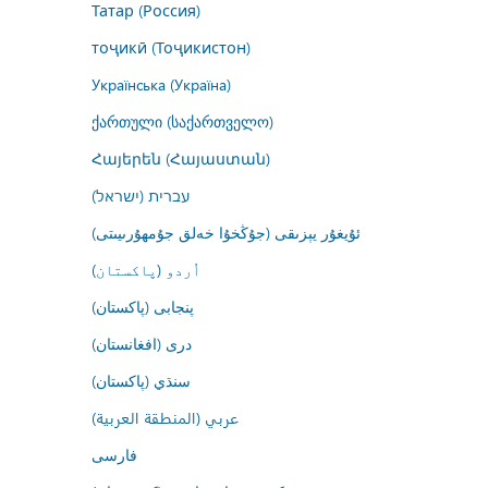
Татар (Россия)
тоҷикӣ (Тоҷикистон)
Українська (Україна)
ქართული (საქართველო)
Հայերեն (Հայաստան)
עברית (ישראל)
ئۇيغۇر يېزىقى (جۇڭخۇا خەلق جۇمھۇرىيىتى)
اُردو (پاکستان)
پنجابی (پاکستان)
درى (افغانستان)
سنڌي (پاکستان)
عربي (المنطقة العربية)
فارسى