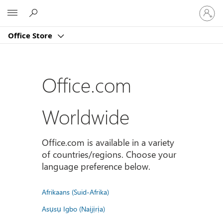
Sign
Microsoft
in
to
Office Store
your
account
Office.com
Worldwide
Office.com is available in a variety
of countries/regions. Choose your
language preference below.
Afrikaans (Suid-Afrika)
Asụsụ Igbo (Naịjịrịa)