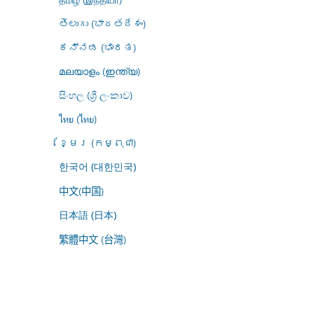
తెలుగు (భారతదేశం)
ಕನ್ನಡ (ಭಾರತ)
മലയാളം (ഇന്ത്യ)
සිංහල (ශ්‍රී ලංකාව)
ไทย (ไทย)
ខ្មែរ (កម្ពុជា)
한국어 (대한민국)
中文(中国)
日本語 (日本)
繁體中文 (台灣)