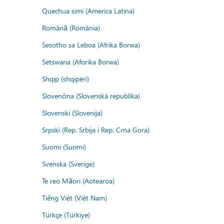
Quechua simi (America Latina)
Română (România)
Sesotho sa Leboa (Afrika Borwa)
Setswana (Aforika Borwa)
Shqip (shqipëri)
Slovenčina (Slovenská republika)
Slovenski (Slovenija)
Srpski (Rep. Srbija i Rep. Crna Gora)
Suomi (Suomi)
Svenska (Sverige)
Te reo Māori (Aotearoa)
Tiếng Việt (Việt Nam)
Türkçe (Türkiye)