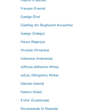
Français (France)
Gaeilge (Éire)
Gàidhlig (An Rìoghachd Aonaichte)
Galego (Galego)
Hausa (Najeriya)
Hrvatski (Hrvatska)
Indonesia (Indonesia)
isiXhosa (eMzantsi Afrika)
isiZulu (iNingizimu Afrika)
Íslenska (ísland)
Italiano (Italia)
K'iche' (Guatemala)
Kinyarwanda (U Rwanda)