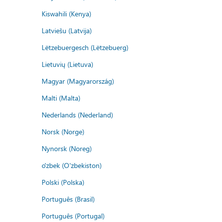
Kiswahili (Kenya)
Latviešu (Latvija)
Lëtzebuergesch (Lëtzebuerg)
Lietuvių (Lietuva)
Magyar (Magyarország)
Malti (Malta)
Nederlands (Nederland)
Norsk (Norge)
Nynorsk (Noreg)
o'zbek (O'zbekiston)
Polski (Polska)
Português (Brasil)
Português (Portugal)