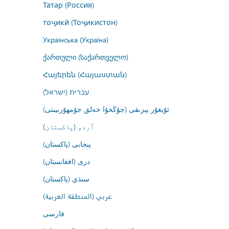
Татар (Россия)
тоҷикӣ (Тоҷикистон)
Українська (Україна)
ქართული (საქართველო)
Հայերեն (Հայաստան)
עברית (ישראל)
ئۇيغۇر يېزىقى (جۇڭخۇا خەلق جۇمھۇرىيىتى)
اُردو (پاکستان)
پنجابی (پاکستان)
درى (افغانستان)
سنڌي (پاکستان)
عربي (المنطقة العربية)
فارسى