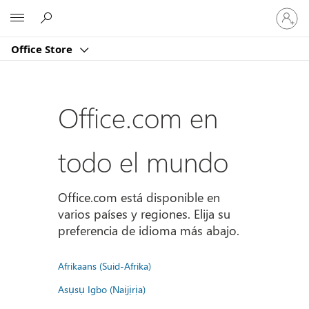
Iniciar
Microsoft
sesión
en
Office Store
tu
cuenta
Office.com en
todo el mundo
Office.com está disponible en
varios países y regiones. Elija su
preferencia de idioma más abajo.
Afrikaans (Suid-Afrika)
Asụsụ Igbo (Naịjịrịa)