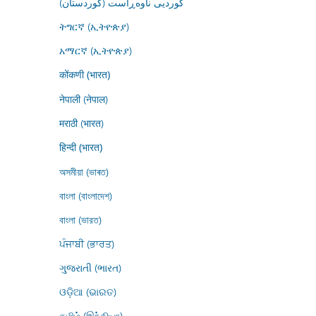
کوردیی ناوەڕاست (کوردستان)
ትግርኛ (ኢትዮጵያ)
አማርኛ (ኢትዮጵያ)
कोंकणी (भारत)
नेपाली (नेपाल)
मराठी (भारत)
हिन्दी (भारत)
অসমীয়া (ভাৰত)
বাংলা (বাংলাদেশ)
বাংলা (ভারত)
ਪੰਜਾਬੀ (ਭਾਰਤ)
ગુજરાતી (ભારત)
ଓଡ଼ିଆ (ଭାରତ)
தமிழ் (இந்தியா)