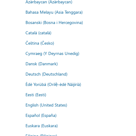
Azərbaycan (Azərbaycan)
Bahasa Melayu (Asia Tenggara)
Bosanski (Bosna i Hercegovina)
Català (català)
Čeština (Česko)
Cymraeg (Y Deyrnas Unedig)
Dansk (Danmark)
Deutsch (Deutschland)
Èdè Yorùbá (Orilẹ̀-èdè Nàìjíríà)
Eesti (Eesti)
English (United States)
Español (España)
Euskara (Euskara)
Filipino (Pilipinas)