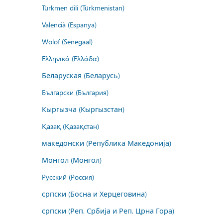
Türkmen dili (Türkmenistan)
Valencià (Espanya)
Wolof (Senegaal)
Ελληνικά (Ελλάδα)
Беларуская (Беларусь)
Български (България)
Кыргызча (Кыргызстан)
Қазақ (Қазақстан)
македонски (Република Македонија)
Монгол (Монгол)
Русский (Россия)
српски (Босна и Херцеговина)
српски (Реп. Србија и Реп. Црна Гора)