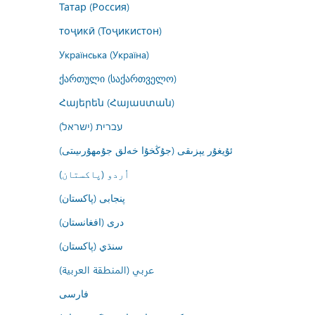
Татар (Россия)
тоҷикӣ (Тоҷикистон)
Українська (Україна)
ქართული (საქართველო)
Հայերեն (Հայաստան)
עברית (ישראל)
ئۇيغۇر يېزىقى (جۇڭخۇا خەلق جۇمھۇرىيىتى)
اُردو (پاکستان)
پنجابی (پاکستان)
درى (افغانستان)
سنڌي (پاکستان)
عربي (المنطقة العربية)
فارسى