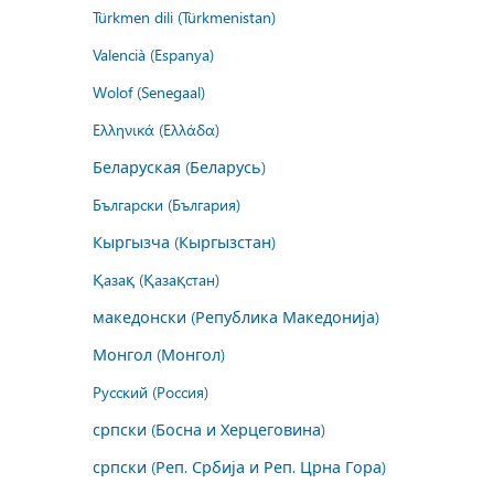
Türkmen dili (Türkmenistan)
Valencià (Espanya)
Wolof (Senegaal)
Ελληνικά (Ελλάδα)
Беларуская (Беларусь)
Български (България)
Кыргызча (Кыргызстан)
Қазақ (Қазақстан)
македонски (Република Македонија)
Монгол (Монгол)
Русский (Россия)
српски (Босна и Херцеговина)
српски (Реп. Србија и Реп. Црна Гора)