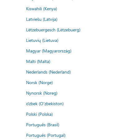
Kiswahili (Kenya)
Latviešu (Latvija)
Lëtzebuergesch (Lëtzebuerg)
Lietuvių (Lietuva)
Magyar (Magyarország)
Malti (Malta)
Nederlands (Nederland)
Norsk (Norge)
Nynorsk (Noreg)
o'zbek (O'zbekiston)
Polski (Polska)
Português (Brasil)
Português (Portugal)