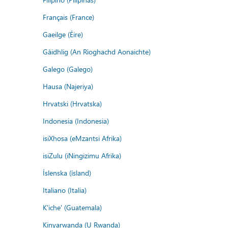
Français (France)
Gaeilge (Éire)
Gàidhlig (An Rìoghachd Aonaichte)
Galego (Galego)
Hausa (Najeriya)
Hrvatski (Hrvatska)
Indonesia (Indonesia)
isiXhosa (eMzantsi Afrika)
isiZulu (iNingizimu Afrika)
Íslenska (ísland)
Italiano (Italia)
K'iche' (Guatemala)
Kinyarwanda (U Rwanda)