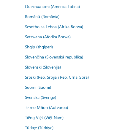
Quechua simi (America Latina)
Română (România)
Sesotho sa Leboa (Afrika Borwa)
Setswana (Aforika Borwa)
Shqip (shqipëri)
Slovenčina (Slovenská republika)
Slovenski (Slovenija)
Srpski (Rep. Srbija i Rep. Crna Gora)
Suomi (Suomi)
Svenska (Sverige)
Te reo Māori (Aotearoa)
Tiếng Việt (Việt Nam)
Türkçe (Türkiye)