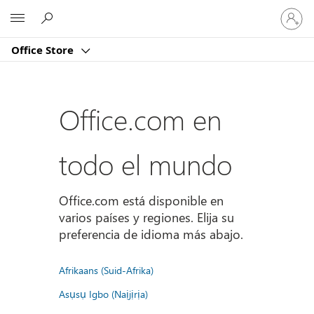
Iniciar
Microsoft
sesión
en
Office Store
tu
cuenta
Office.com en
todo el mundo
Office.com está disponible en
varios países y regiones. Elija su
preferencia de idioma más abajo.
Afrikaans (Suid-Afrika)
Asụsụ Igbo (Naịjịrịa)