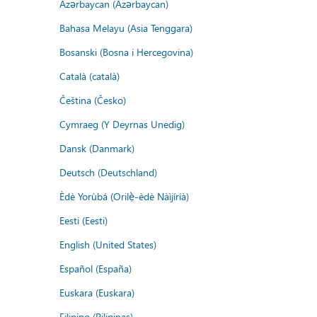
Azərbaycan (Azərbaycan)
Bahasa Melayu (Asia Tenggara)
Bosanski (Bosna i Hercegovina)
Català (català)
Čeština (Česko)
Cymraeg (Y Deyrnas Unedig)
Dansk (Danmark)
Deutsch (Deutschland)
Èdè Yorùbá (Orilẹ̀-èdè Nàìjíríà)
Eesti (Eesti)
English (United States)
Español (España)
Euskara (Euskara)
Filipino (Pilipinas)