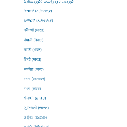
کوردیی ناوەڕاست (کوردستان)
ትግርኛ (ኢትዮጵያ)
አማርኛ (ኢትዮጵያ)
कोंकणी (भारत)
नेपाली (नेपाल)
मराठी (भारत)
हिन्दी (भारत)
অসমীয়া (ভাৰত)
বাংলা (বাংলাদেশ)
বাংলা (ভারত)
ਪੰਜਾਬੀ (ਭਾਰਤ)
ગુજરાતી (ભારત)
ଓଡ଼ିଆ (ଭାରତ)
தமிழ் (இந்தியா)