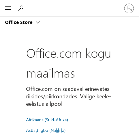
Logige
Microsoft
sisse
oma
Office Store
kontole
Office.com kogu
maailmas
Office.com on saadaval erinevates
riikides/piirkondades. Valige keele-
eelistus allpool.
Afrikaans (Suid-Afrika)
Asụsụ Igbo (Naịjịrịa)