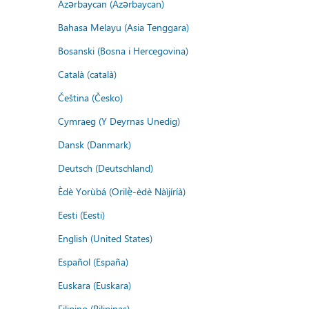
Azərbaycan (Azərbaycan)
Bahasa Melayu (Asia Tenggara)
Bosanski (Bosna i Hercegovina)
Català (català)
Čeština (Česko)
Cymraeg (Y Deyrnas Unedig)
Dansk (Danmark)
Deutsch (Deutschland)
Èdè Yorùbá (Orilẹ̀-èdè Nàìjíríà)
Eesti (Eesti)
English (United States)
Español (España)
Euskara (Euskara)
Filipino (Pilipinas)