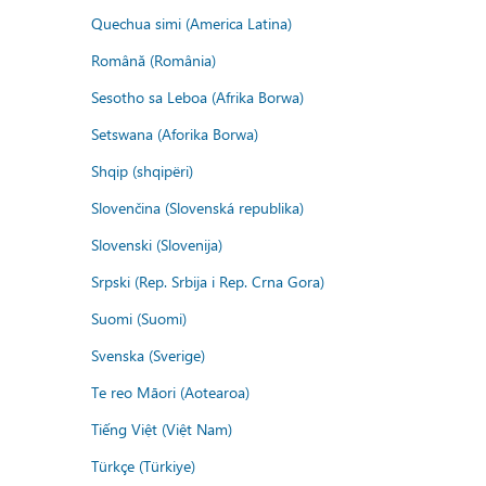
Quechua simi (America Latina)
Română (România)
Sesotho sa Leboa (Afrika Borwa)
Setswana (Aforika Borwa)
Shqip (shqipëri)
Slovenčina (Slovenská republika)
Slovenski (Slovenija)
Srpski (Rep. Srbija i Rep. Crna Gora)
Suomi (Suomi)
Svenska (Sverige)
Te reo Māori (Aotearoa)
Tiếng Việt (Việt Nam)
Türkçe (Türkiye)