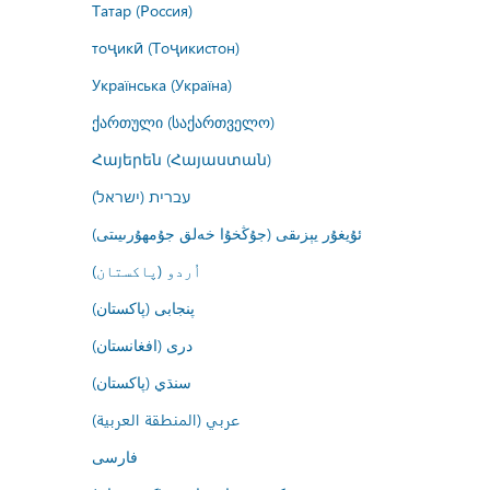
Татар (Россия)
тоҷикӣ (Тоҷикистон)
Українська (Україна)
ქართული (საქართველო)
Հայերեն (Հայաստան)
עברית (ישראל)
ئۇيغۇر يېزىقى (جۇڭخۇا خەلق جۇمھۇرىيىتى)
اُردو (پاکستان)
پنجابی (پاکستان)
درى (افغانستان)
سنڌي (پاکستان)
عربي (المنطقة العربية)
فارسى