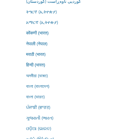
کوردیی ناوەڕاست (کوردستان)
ትግርኛ (ኢትዮጵያ)
አማርኛ (ኢትዮጵያ)
कोंकणी (भारत)
नेपाली (नेपाल)
मराठी (भारत)
हिन्दी (भारत)
অসমীয়া (ভাৰত)
বাংলা (বাংলাদেশ)
বাংলা (ভারত)
ਪੰਜਾਬੀ (ਭਾਰਤ)
ગુજરાતી (ભારત)
ଓଡ଼ିଆ (ଭାରତ)
தமிழ் (இந்தியா)