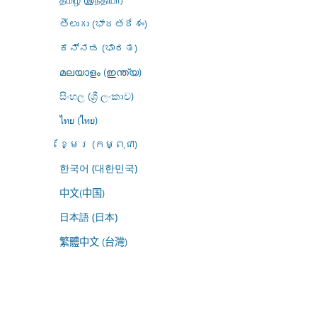
తెలుగు (భారతదేశం)
ಕನ್ನಡ (ಭಾರತ)
മലയാളം (ഇന്ത്യ)
සිංහල (ශ්‍රී ලංකාව)
ไทย (ไทย)
ខ្មែរ (កម្ពុជា)
한국어 (대한민국)
中文(中国)
日本語 (日本)
繁體中文 (台灣)