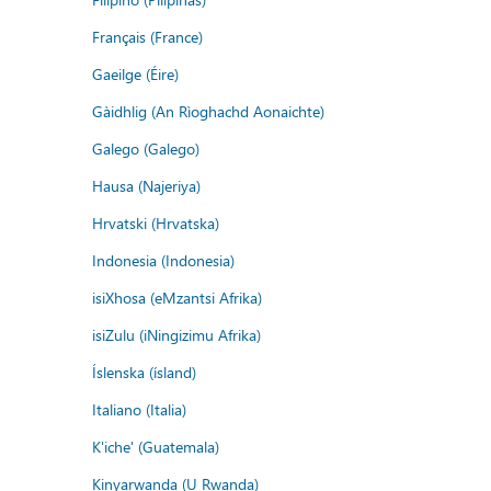
Français (France)
Gaeilge (Éire)
Gàidhlig (An Rìoghachd Aonaichte)
Galego (Galego)
Hausa (Najeriya)
Hrvatski (Hrvatska)
Indonesia (Indonesia)
isiXhosa (eMzantsi Afrika)
isiZulu (iNingizimu Afrika)
Íslenska (ísland)
Italiano (Italia)
K'iche' (Guatemala)
Kinyarwanda (U Rwanda)