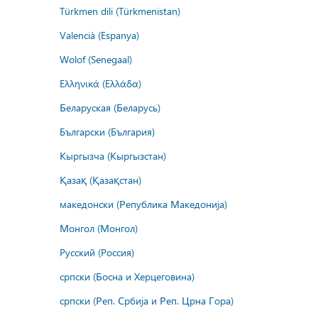
Türkmen dili (Türkmenistan)
Valencià (Espanya)
Wolof (Senegaal)
Ελληνικά (Ελλάδα)
Беларуская (Беларусь)
Български (България)
Кыргызча (Кыргызстан)
Қазақ (Қазақстан)
македонски (Република Македонија)
Монгол (Монгол)
Русский (Россия)
српски (Босна и Херцеговина)
српски (Реп. Србија и Реп. Црна Гора)