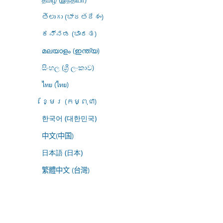
తెలుగు (భారతదేశం)
ಕನ್ನಡ (ಭಾರತ)
മലയാളം (ഇന്ത്യ)
සිංහල (ශ්‍රී ලංකාව)
ไทย (ไทย)
ខ្មែរ (កម្ពុជា)
한국어 (대한민국)
中文(中国)
日本語 (日本)
繁體中文 (台灣)