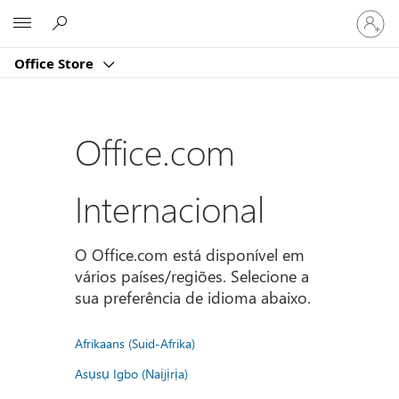
Iniciar
Microsoft
sessão
na
Office Store
conta
Office.com
Internacional
O Office.com está disponível em
vários países/regiões. Selecione a
sua preferência de idioma abaixo.
Afrikaans (Suid-Afrika)
Asụsụ Igbo (Naịjịrịa)