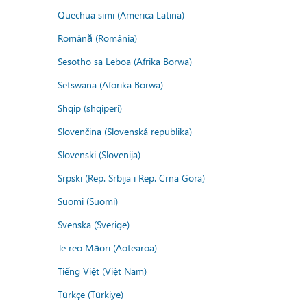
Quechua simi (America Latina)
Română (România)
Sesotho sa Leboa (Afrika Borwa)
Setswana (Aforika Borwa)
Shqip (shqipëri)
Slovenčina (Slovenská republika)
Slovenski (Slovenija)
Srpski (Rep. Srbija i Rep. Crna Gora)
Suomi (Suomi)
Svenska (Sverige)
Te reo Māori (Aotearoa)
Tiếng Việt (Việt Nam)
Türkçe (Türkiye)