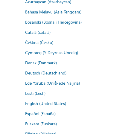
Azərbaycan (Azərbaycan)
Bahasa Melayu (Asia Tenggara)
Bosanski (Bosna i Hercegovina)
Català (català)
Čeština (Česko)
Cymraeg (Y Deyrnas Unedig)
Dansk (Danmark)
Deutsch (Deutschland)
Èdè Yorùbá (Orilẹ̀-èdè Nàìjíríà)
Eesti (Eesti)
English (United States)
Español (España)
Euskara (Euskara)
Filipino (Pilipinas)