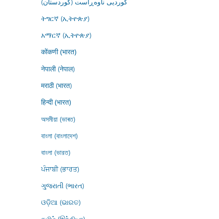
کوردیی ناوەڕاست (کوردستان)
ትግርኛ (ኢትዮጵያ)
አማርኛ (ኢትዮጵያ)
कोंकणी (भारत)
नेपाली (नेपाल)
मराठी (भारत)
हिन्दी (भारत)
অসমীয়া (ভাৰত)
বাংলা (বাংলাদেশ)
বাংলা (ভারত)
ਪੰਜਾਬੀ (ਭਾਰਤ)
ગુજરાતી (ભારત)
ଓଡ଼ିଆ (ଭାରତ)
தமிழ் (இந்தியா)