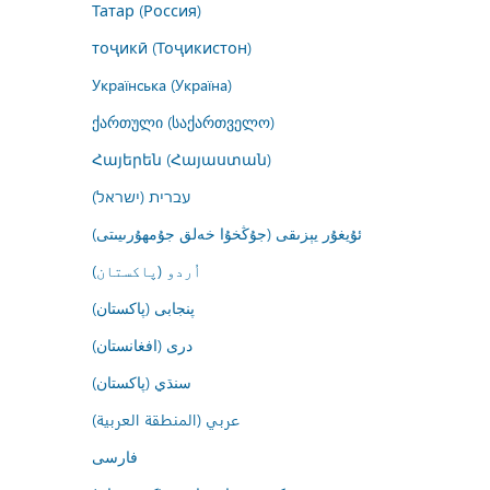
Татар (Россия)
тоҷикӣ (Тоҷикистон)
Українська (Україна)
ქართული (საქართველო)
Հայերեն (Հայաստան)
עברית (ישראל)
ئۇيغۇر يېزىقى (جۇڭخۇا خەلق جۇمھۇرىيىتى)
اُردو (پاکستان)
پنجابی (پاکستان)
درى (افغانستان)
سنڌي (پاکستان)
عربي (المنطقة العربية)
فارسى