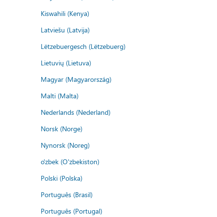
Kiswahili (Kenya)
Latviešu (Latvija)
Lëtzebuergesch (Lëtzebuerg)
Lietuvių (Lietuva)
Magyar (Magyarország)
Malti (Malta)
Nederlands (Nederland)
Norsk (Norge)
Nynorsk (Noreg)
o'zbek (O'zbekiston)
Polski (Polska)
Português (Brasil)
Português (Portugal)