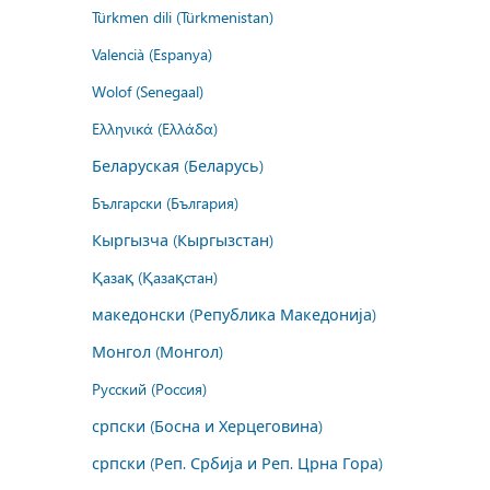
Türkmen dili (Türkmenistan)
Valencià (Espanya)
Wolof (Senegaal)
Ελληνικά (Ελλάδα)
Беларуская (Беларусь)
Български (България)
Кыргызча (Кыргызстан)
Қазақ (Қазақстан)
македонски (Република Македонија)
Монгол (Монгол)
Русский (Россия)
српски (Босна и Херцеговина)
српски (Реп. Србија и Реп. Црна Гора)