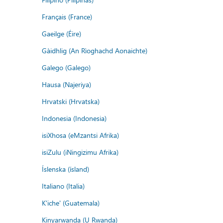
Français (France)
Gaeilge (Éire)
Gàidhlig (An Rìoghachd Aonaichte)
Galego (Galego)
Hausa (Najeriya)
Hrvatski (Hrvatska)
Indonesia (Indonesia)
isiXhosa (eMzantsi Afrika)
isiZulu (iNingizimu Afrika)
Íslenska (ísland)
Italiano (Italia)
K'iche' (Guatemala)
Kinyarwanda (U Rwanda)