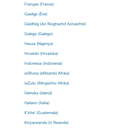
Français (France)
Gaeilge (Éire)
Gàidhlig (An Rìoghachd Aonaichte)
Galego (Galego)
Hausa (Najeriya)
Hrvatski (Hrvatska)
Indonesia (Indonesia)
isiXhosa (eMzantsi Afrika)
isiZulu (iNingizimu Afrika)
Íslenska (ísland)
Italiano (Italia)
K'iche' (Guatemala)
Kinyarwanda (U Rwanda)