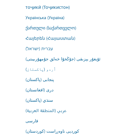
тоҷикӣ (Тоҷикистон)
Українська (Україна)
ქართული (საქართველო)
Հայերեն (Հայաստան)
עברית (ישראל)
ئۇيغۇر يېزىقى (جۇڭخۇا خەلق جۇمھۇرىيىتى)
اُردو (پاکستان)
پنجابی (پاکستان)
درى (افغانستان)
سنڌي (پاکستان)
عربي (المنطقة العربية)
فارسى
کوردیی ناوەڕاست (کوردستان)