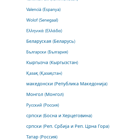
Valencià (Espanya)
Wolof (Senegaal)
Ελληνικά (Ελλάδα)
Беларуская (Беларусь)
Български (България)
Кыргызча (Кыргызстан)
Қазақ (Қазақстан)
македонски (Република Македонија)
Монгол (Монгол)
Русский (Россия)
српски (Босна и Херцеговина)
српски (Реп. Србија и Реп. Црна Гора)
Татар (Россия)