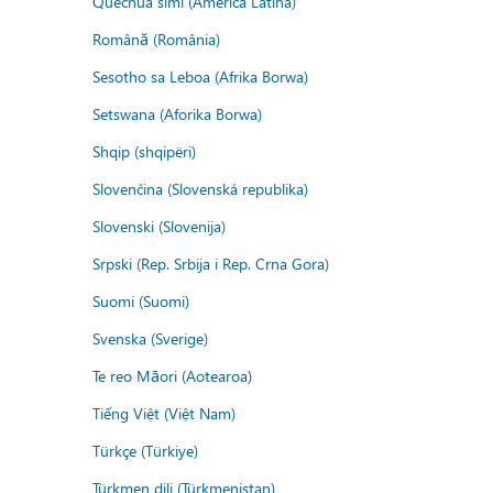
Quechua simi (America Latina)
Română (România)
Sesotho sa Leboa (Afrika Borwa)
Setswana (Aforika Borwa)
Shqip (shqipëri)
Slovenčina (Slovenská republika)
Slovenski (Slovenija)
Srpski (Rep. Srbija i Rep. Crna Gora)
Suomi (Suomi)
Svenska (Sverige)
Te reo Māori (Aotearoa)
Tiếng Việt (Việt Nam)
Türkçe (Türkiye)
Türkmen dili (Türkmenistan)