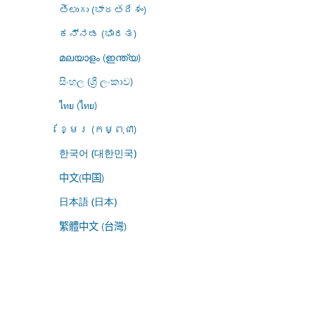
తెలుగు (భారతదేశం)
ಕನ್ನಡ (ಭಾರತ)
മലയാളം (ഇന്ത്യ)
සිංහල (ශ්‍රී ලංකාව)
ไทย (ไทย)
ខ្មែរ (កម្ពុជា)
한국어 (대한민국)
中文(中国)
日本語 (日本)
繁體中文 (台灣)