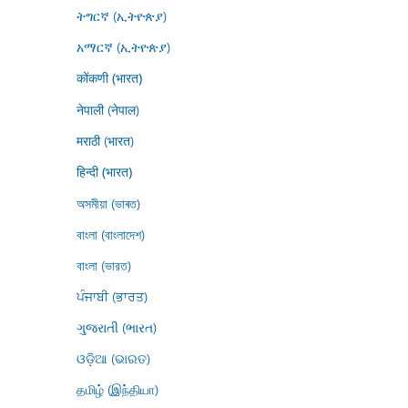
ትግርኛ (ኢትዮጵያ)
አማርኛ (ኢትዮጵያ)
कोंकणी (भारत)
नेपाली (नेपाल)
मराठी (भारत)
हिन्दी (भारत)
অসমীয়া (ভাৰত)
বাংলা (বাংলাদেশ)
বাংলা (ভারত)
ਪੰਜਾਬੀ (ਭਾਰਤ)
ગુજરાતી (ભારત)
ଓଡ଼ିଆ (ଭାରତ)
தமிழ் (இந்தியா)