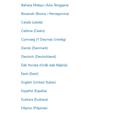
Bahasa Melayu (Asia Tenggara)
Bosanski (Bosna i Hercegovina)
Català (català)
Čeština (Česko)
Cymraeg (Y Deyrnas Unedig)
Dansk (Danmark)
Deutsch (Deutschland)
Èdè Yorùbá (Orilẹ̀-èdè Nàìjíríà)
Eesti (Eesti)
English (United States)
Español (España)
Euskara (Euskara)
Filipino (Pilipinas)