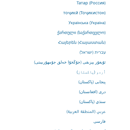
Татар (Россия)
тоҷикӣ (Тоҷикистон)
Українська (Україна)
ქართული (საქართველო)
Հայերեն (Հայաստան)
עברית (ישראל)
ئۇيغۇر يېزىقى (جۇڭخۇا خەلق جۇمھۇرىيىتى)
اُردو (پاکستان)
پنجابی (پاکستان)
درى (افغانستان)
سنڌي (پاکستان)
عربي (المنطقة العربية)
فارسى