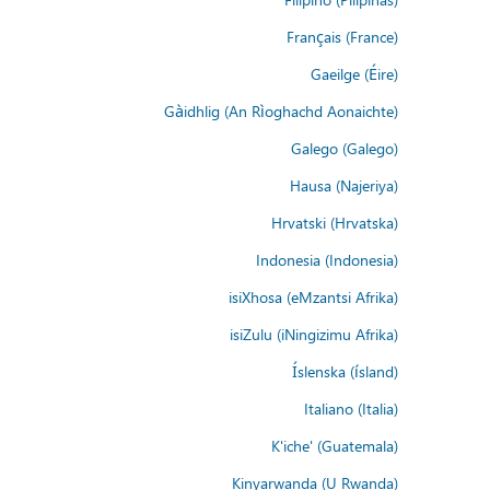
Français (France)
Gaeilge (Éire)
Gàidhlig (An Rìoghachd Aonaichte)
Galego (Galego)
Hausa (Najeriya)
Hrvatski (Hrvatska)
Indonesia (Indonesia)
isiXhosa (eMzantsi Afrika)
isiZulu (iNingizimu Afrika)
Íslenska (ísland)
Italiano (Italia)
K'iche' (Guatemala)
Kinyarwanda (U Rwanda)