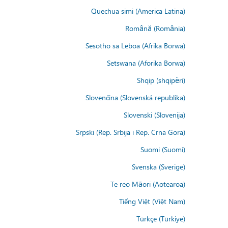
Quechua simi (America Latina)
Română (România)
Sesotho sa Leboa (Afrika Borwa)
Setswana (Aforika Borwa)
Shqip (shqipëri)
Slovenčina (Slovenská republika)
Slovenski (Slovenija)
Srpski (Rep. Srbija i Rep. Crna Gora)
Suomi (Suomi)
Svenska (Sverige)
Te reo Māori (Aotearoa)
Tiếng Việt (Việt Nam)
Türkçe (Türkiye)