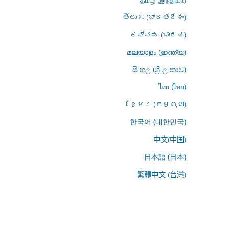
తెలుగు (భారతదేశం)
ಕನ್ನಡ (ಭಾರತ)
മലയാളം (ഇന്ത്യ)
සිංහල (ශ්‍රී ලංකාව)
ไทย (ไทย)
ខ្មែរ (កម្ពុជា)
한국어 (대한민국)
中文(中国)
日本語 (日本)
繁體中文 (台灣)