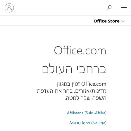
היכנס
Microsoft
לחשבון
שלך
Office Store
Office.com
ברחבי העולם
Office.com זמין במגוון
מדינות/אזורים. בחר את העדפת
השפה שלך למטה.
Afrikaans (Suid-Afrika)
Asụsụ Igbo (Naịjịrịa)