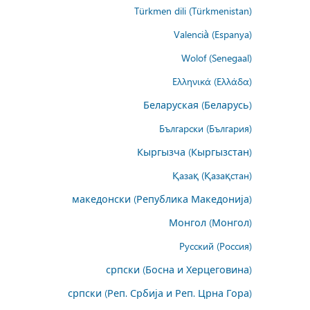
Türkmen dili (Türkmenistan)
Valencià (Espanya)
Wolof (Senegaal)
Ελληνικά (Ελλάδα)
Беларуская (Беларусь)
Български (България)
Кыргызча (Кыргызстан)
Қазақ (Қазақстан)
македонски (Република Македонија)
Монгол (Монгол)
Русский (Россия)
српски (Босна и Херцеговина)
српски (Реп. Србија и Реп. Црна Гора)