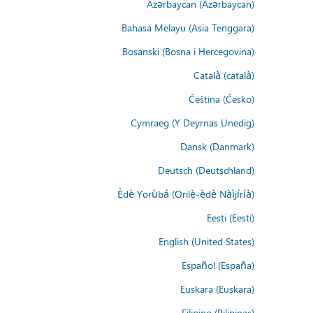
Azərbaycan (Azərbaycan)
Bahasa Melayu (Asia Tenggara)
Bosanski (Bosna i Hercegovina)
Català (català)
Čeština (Česko)
Cymraeg (Y Deyrnas Unedig)
Dansk (Danmark)
Deutsch (Deutschland)
Èdè Yorùbá (Orilẹ̀-èdè Nàìjíríà)
Eesti (Eesti)
English (United States)
Español (España)
Euskara (Euskara)
Filipino (Pilipinas)