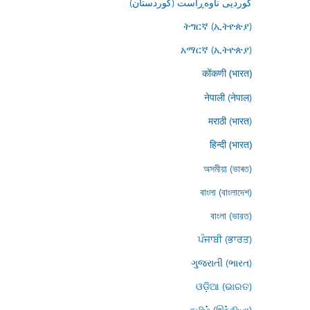
کوردیی ناوەڕاست (کوردستان)
ትግርኛ (ኢትዮጵያ)
አማርኛ (ኢትዮጵያ)
कोंकणी (भारत)
नेपाली (नेपाल)
मराठी (भारत)
हिन्दी (भारत)
অসমীয়া (ভাৰত)
বাংলা (বাংলাদেশ)
বাংলা (ভারত)
ਪੰਜਾਬੀ (ਭਾਰਤ)
ગુજરાતી (ભારત)
ଓଡ଼ିଆ (ଭାରତ)
தமிழ் (இந்தியா)