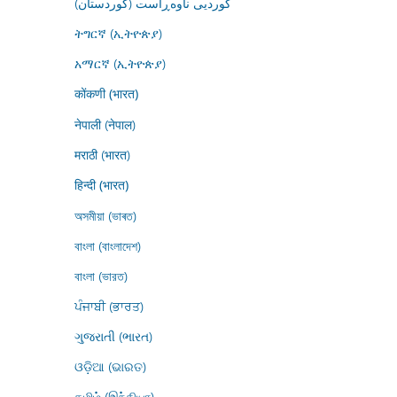
کوردیی ناوەڕاست (کوردستان)
ትግርኛ (ኢትዮጵያ)
አማርኛ (ኢትዮጵያ)
कोंकणी (भारत)
नेपाली (नेपाल)
मराठी (भारत)
हिन्दी (भारत)
অসমীয়া (ভাৰত)
বাংলা (বাংলাদেশ)
বাংলা (ভারত)
ਪੰਜਾਬੀ (ਭਾਰਤ)
ગુજરાતી (ભારત)
ଓଡ଼ିଆ (ଭାରତ)
தமிழ் (இந்தியா)