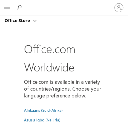
Sign
Microsoft
in
to
Office Store
your
account
Office.com
Worldwide
Office.com is available in a variety
of countries/regions. Choose your
language preference below.
Afrikaans (Suid-Afrika)
Asụsụ Igbo (Naịjịrịa)