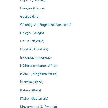
Français (France)
Gaeilge (Éire)
Gàidhlig (An Rìoghachd Aonaichte)
Galego (Galego)
Hausa (Najeriya)
Hrvatski (Hrvatska)
Indonesia (Indonesia)
isiXhosa (eMzantsi Afrika)
isiZulu (iNingizimu Afrika)
Íslenska (ísland)
Italiano (Italia)
K'iche' (Guatemala)
Kinyarwanda (U Rwanda)