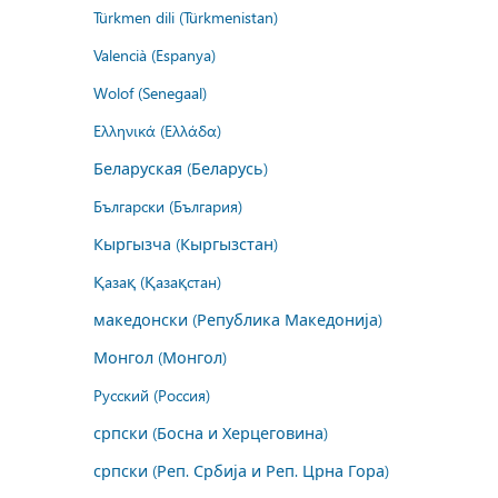
Türkmen dili (Türkmenistan)
Valencià (Espanya)
Wolof (Senegaal)
Ελληνικά (Ελλάδα)
Беларуская (Беларусь)
Български (България)
Кыргызча (Кыргызстан)
Қазақ (Қазақстан)
македонски (Република Македонија)
Монгол (Монгол)
Русский (Россия)
српски (Босна и Херцеговина)
српски (Реп. Србија и Реп. Црна Гора)