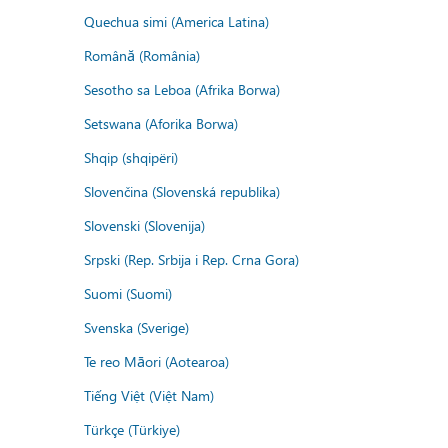
Quechua simi (America Latina)
Română (România)
Sesotho sa Leboa (Afrika Borwa)
Setswana (Aforika Borwa)
Shqip (shqipëri)
Slovenčina (Slovenská republika)
Slovenski (Slovenija)
Srpski (Rep. Srbija i Rep. Crna Gora)
Suomi (Suomi)
Svenska (Sverige)
Te reo Māori (Aotearoa)
Tiếng Việt (Việt Nam)
Türkçe (Türkiye)