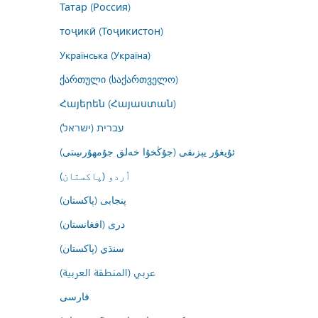
Татар (Россия)
тоҷикӣ (Тоҷикистон)
Українська (Україна)
ქართული (საქართველო)
Հայերեն (Հայաստան)
עברית (ישראל)
ئۇيغۇر يېزىقى (جۇڭخۇا خەلق جۇمھۇرىيىتى)
اُردو (پاکستان)
پنجابی (پاکستان)
درى (افغانستان)
سنڌي (پاکستان)
عربي (المنطقة العربية)
فارسى