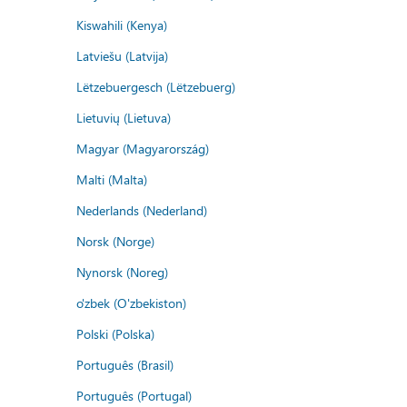
Kiswahili (Kenya)
Latviešu (Latvija)
Lëtzebuergesch (Lëtzebuerg)
Lietuvių (Lietuva)
Magyar (Magyarország)
Malti (Malta)
Nederlands (Nederland)
Norsk (Norge)
Nynorsk (Noreg)
o'zbek (O'zbekiston)
Polski (Polska)
Português (Brasil)
Português (Portugal)