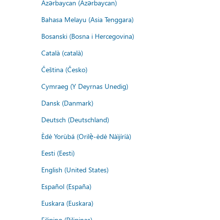
Azərbaycan (Azərbaycan)
Bahasa Melayu (Asia Tenggara)
Bosanski (Bosna i Hercegovina)
Català (català)
Čeština (Česko)
Cymraeg (Y Deyrnas Unedig)
Dansk (Danmark)
Deutsch (Deutschland)
Èdè Yorùbá (Orilẹ̀-èdè Nàìjíríà)
Eesti (Eesti)
English (United States)
Español (España)
Euskara (Euskara)
Filipino (Pilipinas)