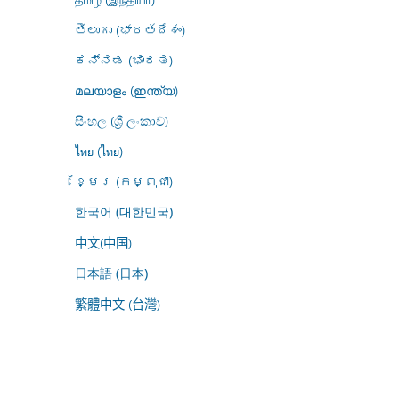
తెలుగు (భారతదేశం)
ಕನ್ನಡ (ಭಾರತ)
മലയാളം (ഇന്ത്യ)
සිංහල (ශ්‍රී ලංකාව)
ไทย (ไทย)
ខ្មែរ (កម្ពុជា)
한국어 (대한민국)
中文(中国)
日本語 (日本)
繁體中文 (台灣)