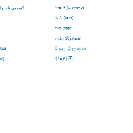
کوردیی ناوە)
ትግርኛ (ኢትዮጵያ)
मराठी (भारत)
বাংলা (ভারত)
தமிழ் (இந்தியா)
്യ)
සිංහල (ශ්‍රී ලංකාව)
中文(中国)
국)