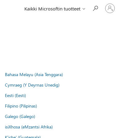
Kirjaudu
Kaikki Microsoftin tuotteet
sisään
tilille
Bahasa Melayu (Asia Tenggara)
Cymraeg (Y Deyrnas Unedig)
Eesti (Eesti)
Filipino (Pilipinas)
Galego (Galego)
isiXhosa (eMzantsi Afrika)
K'iche' (Guatemala)