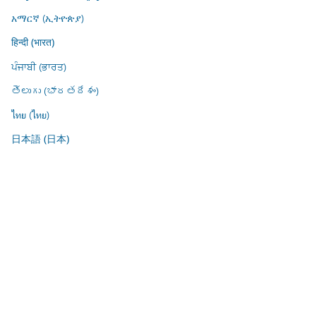
አማርኛ (ኢትዮጵያ)
हिन्दी (भारत)
ਪੰਜਾਬੀ (ਭਾਰਤ)
తెలుగు (భారతదేశం)
ไทย (ไทย)
日本語 (日本)