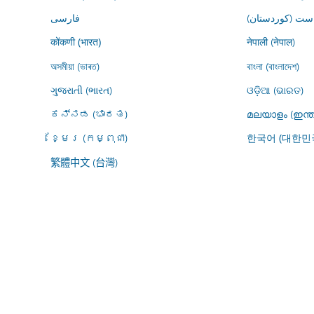
ڕاست (کوردستان
فارسى
नेपाली (नेपाल)
कोंकणी (भारत)
অসমীয়া (ভাৰত)
বাংলা (বাংলাদেশ)
ગુજરાતી (ભારત)
ଓଡ଼ିଆ (ଭାରତ)
ಕನ್ನಡ (ಭಾರತ)
മലയാളം (ഇന്ത
ខ្មែរ (កម្ពុជា)
한국어 (대한민
繁體中文 (台灣)