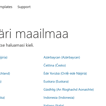
mplates
Support
äri maailmaa
tse haluamasi kieli.
jịrịa)
Azərbaycan (Azərbaycan)
Čeština (Česko)
chland)
Èdè Yorùbá (Orilẹ̀-èdè Nàìjíríà)
)
Euskara (Euskara)
Gàidhlig (An Rìoghachd Aonaichte)
ska)
Indonesia (Indonesia)
Italiano (Italia)