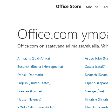
Microsoft
Office Store
Add-ins
Te
Office.com ymp
Office.com on saatavana eri maissa/alueilla. Vali
Afrikaans (Suid-Afrika)
Asụsụ Igbo (Naị
Bosanski (Bosna i Hercegovina)
Català (català)
Dansk (Danmark)
Deutsch (Deuts
English (United States)
Español (España
Français (France)
Gaeilge (Éire)
Hausa (Najeriya)
Hrvatski (Hrvat
isiZulu (iNingizimu Afrika)
Íslenska (ísland)