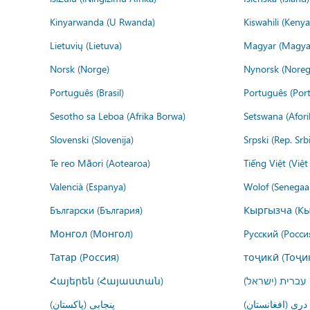
Kinyarwanda (U Rwanda)
Kiswahili (Kenya
Lietuvių (Lietuva)
Magyar (Magya
Norsk (Norge)
Nynorsk (Noreg
Português (Brasil)
Português (Port
Sesotho sa Leboa (Afrika Borwa)
Setswana (Afor
Slovenski (Slovenija)
Srpski (Rep. Srb
Te reo Māori (Aotearoa)
Tiếng Việt (Việ
Valencià (Espanya)
Wolof (Senegaal
Български (България)
Кыргызча (Кы
Монгол (Монгол)
Русский (Росси
Татар (Россия)
тоҷикӣ (Тоҷи
Հայերեն (Հայաստան)
עברית (ישראל)
درى (افغانستان)
پنجابی (پاکستان)