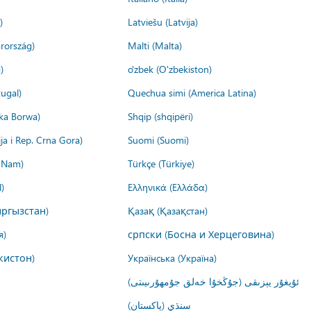
)
Latviešu (Latvija)
rország)
Malti (Malta)
)
o'zbek (O'zbekiston)
ugal)
Quechua simi (America Latina)
ika Borwa)
Shqip (shqipëri)
ija i Rep. Crna Gora)
Suomi (Suomi)
t Nam)
Türkçe (Türkiye)
)
Ελληνικά (Ελλάδα)
ргызстан)
Қазақ (Қазақстан)
я)
српски (Босна и Херцеговина)
кистон)
Українська (Україна)
ئۇيغۇر يېزىقى (جۇڭخۇا خەلق جۇمھۇرىيىتى)
سنڌي (پاکستان)