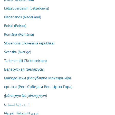
Lëtzebuergesch (Lëtzebuerg)
Nederlands (Nederland)
Polski (Polska)
Română (România)
Slovenčina (Slovenská republika)
Svenska (Sverige)
Türkmen dili (Türkmenistan)
Беларуская (Беларусь)
македонски (Република Македонија)
српски (Реп. Србија и Реп. Црна Гора)
ქართული (საქართველო)
اُردو (پاکستان)
عربي (المنطقة العربية)