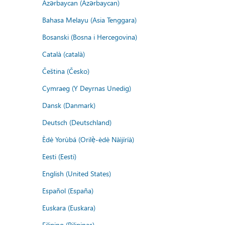
Azərbaycan (Azərbaycan)
Bahasa Melayu (Asia Tenggara)
Bosanski (Bosna i Hercegovina)
Català (català)
Čeština (Česko)
Cymraeg (Y Deyrnas Unedig)
Dansk (Danmark)
Deutsch (Deutschland)
Èdè Yorùbá (Orilẹ̀-èdè Nàìjíríà)
Eesti (Eesti)
English (United States)
Español (España)
Euskara (Euskara)
Filipino (Pilipinas)