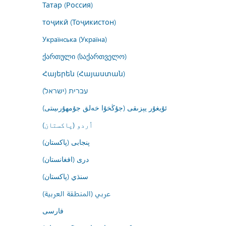
Татар (Россия)
тоҷикӣ (Тоҷикистон)
Українська (Україна)
ქართული (საქართველო)
Հայերեն (Հայաստան)
עברית (ישראל)
ئۇيغۇر يېزىقى (جۇڭخۇا خەلق جۇمھۇرىيىتى)
اُردو (پاکستان)
پنجابی (پاکستان)
درى (افغانستان)
سنڌي (پاکستان)
عربي (المنطقة العربية)
فارسى