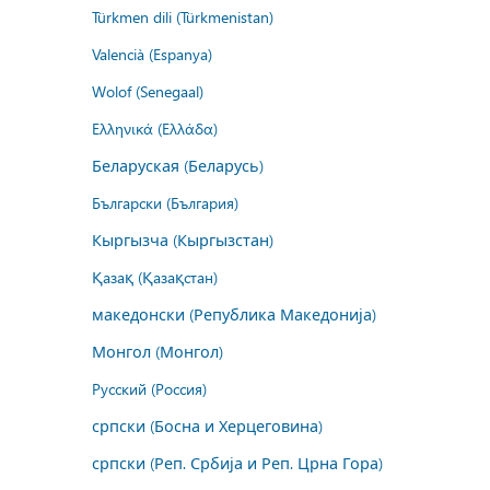
Türkmen dili (Türkmenistan)
Valencià (Espanya)
Wolof (Senegaal)
Ελληνικά (Ελλάδα)
Беларуская (Беларусь)
Български (България)
Кыргызча (Кыргызстан)
Қазақ (Қазақстан)
македонски (Република Македонија)
Монгол (Монгол)
Русский (Россия)
српски (Босна и Херцеговина)
српски (Реп. Србија и Реп. Црна Гора)