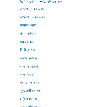
کوردیی ناوەڕاست (کوردستان)
ትግርኛ (ኢትዮጵያ)
አማርኛ (ኢትዮጵያ)
कोंकणी (भारत)
नेपाली (नेपाल)
मराठी (भारत)
हिन्दी (भारत)
অসমীয়া (ভাৰত)
বাংলা (বাংলাদেশ)
বাংলা (ভারত)
ਪੰਜਾਬੀ (ਭਾਰਤ)
ગુજરાતી (ભારત)
ଓଡ଼ିଆ (ଭାରତ)
தமிழ் (இந்தியா)