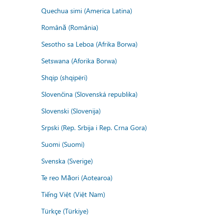
Quechua simi (America Latina)
Română (România)
Sesotho sa Leboa (Afrika Borwa)
Setswana (Aforika Borwa)
Shqip (shqipëri)
Slovenčina (Slovenská republika)
Slovenski (Slovenija)
Srpski (Rep. Srbija i Rep. Crna Gora)
Suomi (Suomi)
Svenska (Sverige)
Te reo Māori (Aotearoa)
Tiếng Việt (Việt Nam)
Türkçe (Türkiye)