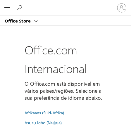
Iniciar
Microsoft
sessão
na
Office Store
conta
Office.com
Internacional
O Office.com está disponível em
vários países/regiões. Selecione a
sua preferência de idioma abaixo.
Afrikaans (Suid-Afrika)
Asụsụ Igbo (Naịjịrịa)