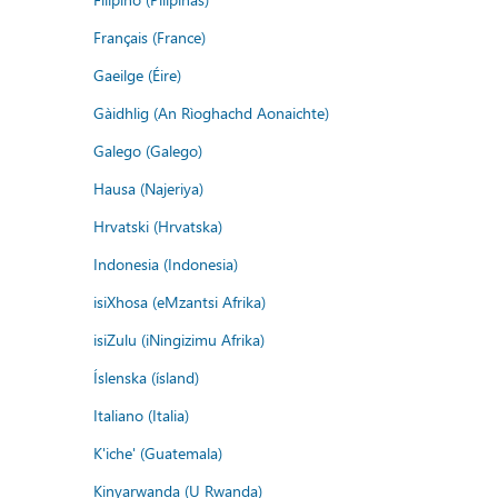
Français (France)
Gaeilge (Éire)
Gàidhlig (An Rìoghachd Aonaichte)
Galego (Galego)
Hausa (Najeriya)
Hrvatski (Hrvatska)
Indonesia (Indonesia)
isiXhosa (eMzantsi Afrika)
isiZulu (iNingizimu Afrika)
Íslenska (ísland)
Italiano (Italia)
K'iche' (Guatemala)
Kinyarwanda (U Rwanda)