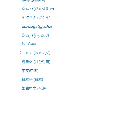
తెలుగు (భారతదేశం)
ಕನ್ನಡ (ಭಾರತ)
മലയാളം (ഇന്ത്യ)
සිංහල (ශ්‍රී ලංකාව)
ไทย (ไทย)
ខ្មែរ (កម្ពុជា)
한국어 (대한민국)
中文(中国)
日本語 (日本)
繁體中文 (台灣)