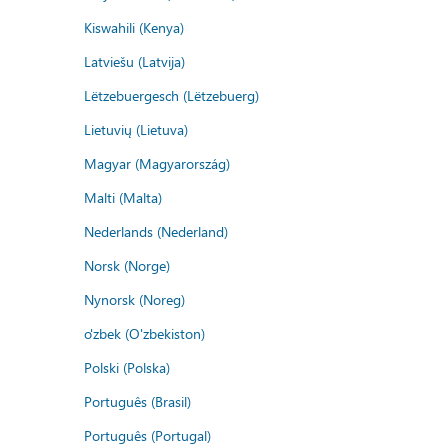
Kiswahili (Kenya)
Latviešu (Latvija)
Lëtzebuergesch (Lëtzebuerg)
Lietuvių (Lietuva)
Magyar (Magyarország)
Malti (Malta)
Nederlands (Nederland)
Norsk (Norge)
Nynorsk (Noreg)
o'zbek (O'zbekiston)
Polski (Polska)
Português (Brasil)
Português (Portugal)