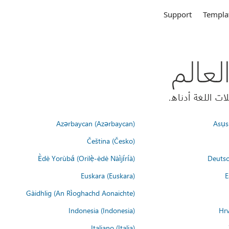
Support
Templa
Azərbaycan (Azərbaycan)
Asụsụ
Čeština (Česko)
Èdè Yorùbá (Orilẹ̀-èdè Nàìjíríà)
Deutsc
Euskara (Euskara)
E
Gàidhlig (An Rìoghachd Aonaichte)
Indonesia (Indonesia)
Hrv
Italiano (Italia)