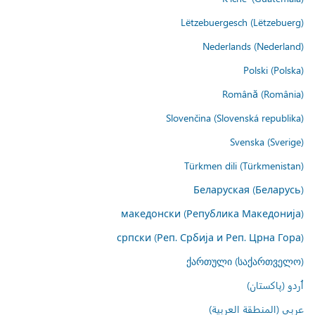
Lëtzebuergesch (Lëtzebuerg)
Nederlands (Nederland)
Polski (Polska)
Română (România)
Slovenčina (Slovenská republika)
Svenska (Sverige)
Türkmen dili (Türkmenistan)
Беларуская (Беларусь)
македонски (Република Македонија)
српски (Реп. Србија и Реп. Црна Гора)
ქართული (საქართველო)
اُردو (پاکستان)
عربي (المنطقة العربية)