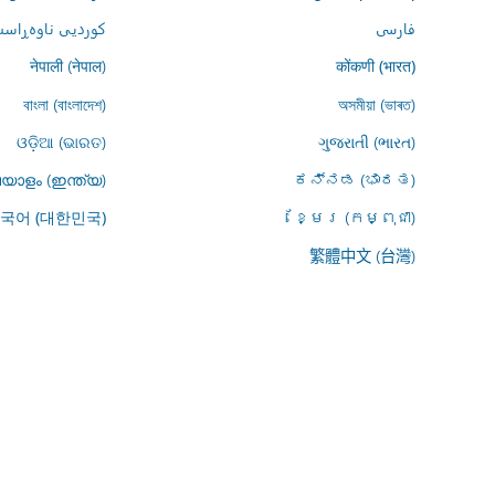
فارسى
کوردیی ناوەڕاست
नेपाली (नेपाल)
कोंकणी (भारत)
বাংলা (বাংলাদেশ)
অসমীয়া (ভাৰত)
ଓଡ଼ିଆ (ଭାରତ)
ગુજરાતી (ભારત)
യാളം (ഇന്ത്യ)
ಕನ್ನಡ (ಭಾರತ)
ខ្មែរ (កម្ពុជា)
국어 (대한민국)
繁體中文 (台灣)