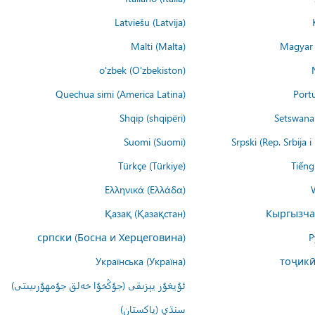
Latviešu (Latvija)
Malti (Malta)
Magyar 
o'zbek (O'zbekiston)
Quechua simi (America Latina)
Port
Shqip (shqipëri)
Setswana 
Suomi (Suomi)
Srpski (Rep. Srbija 
Türkçe (Türkiye)
Tiếng
Ελληνικά (Ελλάδα)
Қазақ (Қазақстан)
Кыргызча
српски (Босна и Херцеговина)
Р
Українська (Україна)
тоҷикӣ
ئۇيغۇر يېزىقى (جۇڭخۇا خەلق جۇمھۇرىيىتى)
سنڌي (پاکستان)