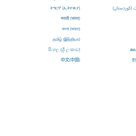
 (کوردستان)
ትግርኛ (ኢትዮጵያ)
मराठी (भारत)
বাংলা (ভারত)
தமிழ் (இந்தியா)
සිංහල (ශ්‍රී ලංකාව)
മല
中文(中国)
한