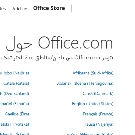
Office Store
Microsoft
tes
Add-ins
Office.com حول العالم
يتوفر Office.com في بلدان/مناطق عدة. اختر تفضيلات اللغة أدناه.
 Igbo (Naịjịrịa)
Afrikaans (Suid-Afrika)
Català (català)
Bosanski (Bosna i Hercegovina)
h (Deutschland)
Dansk (Danmark)
spañol (España)
English (United States)
Gaeilge (Éire)
Français (France)
atski (Hrvatska)
Hausa (Najeriya)
Íslenska (ísland)
isiZulu (iNingizimu Afrika)