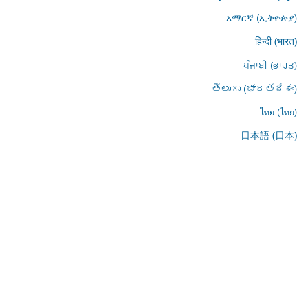
አማርኛ (ኢትዮጵያ)
हिन्दी (भारत)
ਪੰਜਾਬੀ (ਭਾਰਤ)
తెలుగు (భారతదేశం)
ไทย (ไทย)
日本語 (日本)