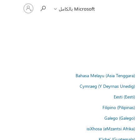
تسجيل
Microsoft بالكامل
الدخول
إلى
حسابك
Bahasa Melayu (Asia Tenggara)
Cymraeg (Y Deyrnas Unedig)
Eesti (Eesti)
Filipino (Pilipinas)
Galego (Galego)
isiXhosa (eMzantsi Afrika)
K'iche' (Guatemala)