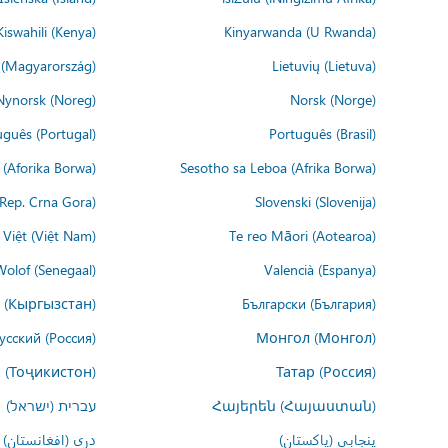
Kiswahili (Kenya)
Kinyarwanda (U Rwanda)
(Magyarország)
Lietuvių (Lietuva)
Nynorsk (Noreg)
Norsk (Norge)
uguês (Portugal)
Português (Brasil)
(Aforika Borwa)
Sesotho sa Leboa (Afrika Borwa)
i Rep. Crna Gora)
Slovenski (Slovenija)
 Việt (Việt Nam)
Te reo Māori (Aotearoa)
Wolof (Senegaal)
Valencià (Espanya)
 (Кыргызстан)
Български (България)
усский (Россия)
Монгол (Монгол)
 (Тоҷикистон)
Татар (Россия)
Հայերեն (Հայաստան)
עברית (ישראל)
پنجابی (پاکستان)
درى (افغانستان)