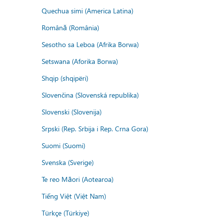
Quechua simi (America Latina)
Română (România)
Sesotho sa Leboa (Afrika Borwa)
Setswana (Aforika Borwa)
Shqip (shqipëri)
Slovenčina (Slovenská republika)
Slovenski (Slovenija)
Srpski (Rep. Srbija i Rep. Crna Gora)
Suomi (Suomi)
Svenska (Sverige)
Te reo Māori (Aotearoa)
Tiếng Việt (Việt Nam)
Türkçe (Türkiye)