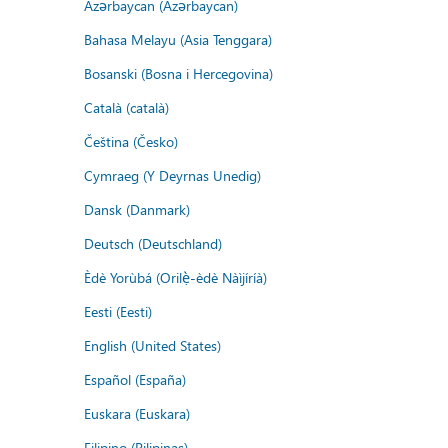
Azərbaycan (Azərbaycan)
Bahasa Melayu (Asia Tenggara)
Bosanski (Bosna i Hercegovina)
Català (català)
Čeština (Česko)
Cymraeg (Y Deyrnas Unedig)
Dansk (Danmark)
Deutsch (Deutschland)
Èdè Yorùbá (Orilẹ̀-èdè Nàìjíríà)
Eesti (Eesti)
English (United States)
Español (España)
Euskara (Euskara)
Filipino (Pilipinas)