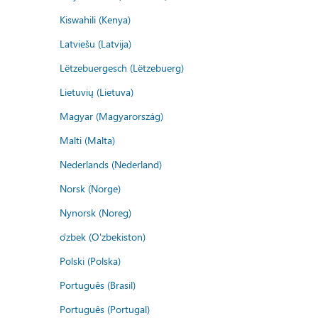
Kiswahili (Kenya)
Latviešu (Latvija)
Lëtzebuergesch (Lëtzebuerg)
Lietuvių (Lietuva)
Magyar (Magyarország)
Malti (Malta)
Nederlands (Nederland)
Norsk (Norge)
Nynorsk (Noreg)
o'zbek (O'zbekiston)
Polski (Polska)
Português (Brasil)
Português (Portugal)