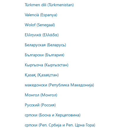
Türkmen dili (Türkmenistan)
Valencià (Espanya)
Wolof (Senegaal)
Ελληνικά (Ελλάδα)
Беларуская (Беларусь)
Български (България)
Кыргызча (Кыргызстан)
Қазақ (Қазақстан)
македонски (Република Македонија)
Монгол (Монгол)
Русский (Россия)
српски (Босна и Херцеговина)
српски (Реп. Србија и Реп. Црна Гора)