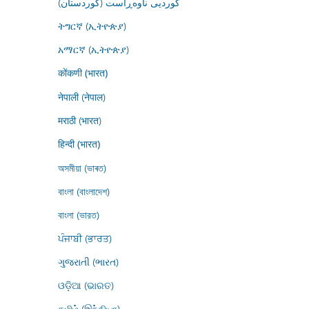
کوردیی ناوەڕاست (کوردستان)
ትግርኛ (ኢትዮጵያ)
አማርኛ (ኢትዮጵያ)
कोंकणी (भारत)
नेपाली (नेपाल)
मराठी (भारत)
हिन्दी (भारत)
অসমীয়া (ভাৰত)
বাংলা (বাংলাদেশ)
বাংলা (ভারত)
ਪੰਜਾਬੀ (ਭਾਰਤ)
ગુજરાતી (ભારત)
ଓଡ଼ିଆ (ଭାରତ)
தமிழ் (இந்தியா)