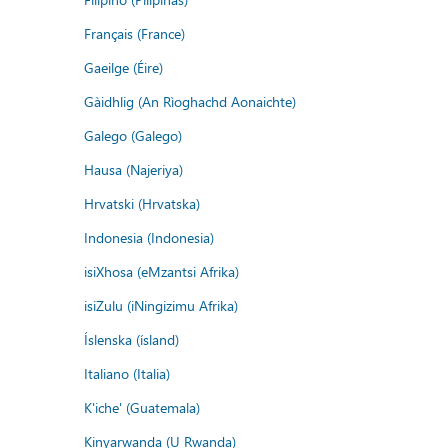
Français (France)
Gaeilge (Éire)
Gàidhlig (An Rìoghachd Aonaichte)
Galego (Galego)
Hausa (Najeriya)
Hrvatski (Hrvatska)
Indonesia (Indonesia)
isiXhosa (eMzantsi Afrika)
isiZulu (iNingizimu Afrika)
Íslenska (ísland)
Italiano (Italia)
K'iche' (Guatemala)
Kinyarwanda (U Rwanda)