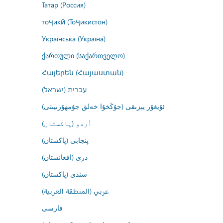
Татар (Россия)
тоҷикӣ (Тоҷикистон)
Українська (Україна)
ქართული (საქართველო)
Հայերեն (Հայաստան)
עברית (ישראל)
ئۇيغۇر يېزىقى (جۇڭخۇا خەلق جۇمھۇرىيىتى)
اُردو (پاکستان)
پنجابی (پاکستان)
درى (افغانستان)
سنڌي (پاکستان)
عربي (المنطقة العربية)
فارسى