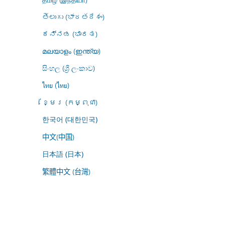
తెలుగు (భారతదేశం)
ಕನ್ನಡ (ಭಾರತ)
മലയാളം (ഇന്ത്യ)
සිංහල (ශ්‍රී ලංකාව)
ไทย (ไทย)
ខ្មែរ (កម្ពុជា)
한국어 (대한민국)
中文(中国)
日本語 (日本)
繁體中文 (台灣)