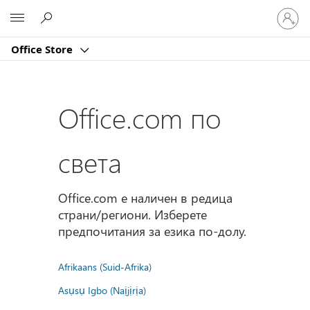
Влезте
Microsoft
във
вашия
Office Store
акаунт
Office.com по
света
Office.com е наличен в редица
страни/региони. Изберете
предпочитания за езика по-долу.
Afrikaans (Suid-Afrika)
Asụsụ Igbo (Naịjịrịa)