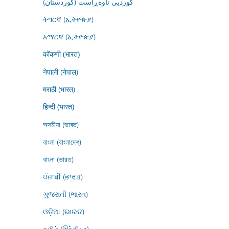
کوردیی ناوەڕاست (کوردستان)
ትግርኛ (ኢትዮጵያ)
አማርኛ (ኢትዮጵያ)
कोंकणी (भारत)
नेपाली (नेपाल)
मराठी (भारत)
हिन्दी (भारत)
অসমীয়া (ভাৰত)
বাংলা (বাংলাদেশ)
বাংলা (ভারত)
ਪੰਜਾਬੀ (ਭਾਰਤ)
ગુજરાતી (ભારત)
ଓଡ଼ିଆ (ଭାରତ)
தமிழ் (இந்தியா)