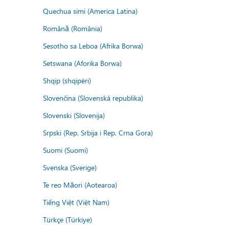
Quechua simi (America Latina)
Română (România)
Sesotho sa Leboa (Afrika Borwa)
Setswana (Aforika Borwa)
Shqip (shqipëri)
Slovenčina (Slovenská republika)
Slovenski (Slovenija)
Srpski (Rep. Srbija i Rep. Crna Gora)
Suomi (Suomi)
Svenska (Sverige)
Te reo Māori (Aotearoa)
Tiếng Việt (Việt Nam)
Türkçe (Türkiye)