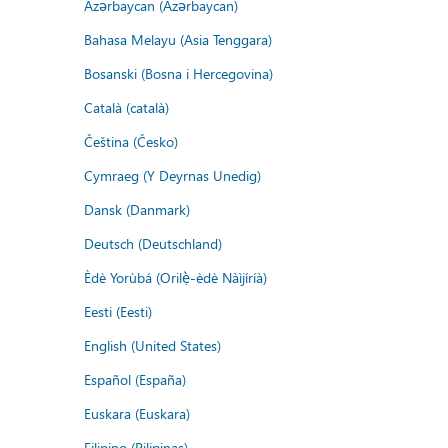
Azərbaycan (Azərbaycan)
Bahasa Melayu (Asia Tenggara)
Bosanski (Bosna i Hercegovina)
Català (català)
Čeština (Česko)
Cymraeg (Y Deyrnas Unedig)
Dansk (Danmark)
Deutsch (Deutschland)
Èdè Yorùbá (Orilẹ̀-èdè Nàìjíríà)
Eesti (Eesti)
English (United States)
Español (España)
Euskara (Euskara)
Filipino (Pilipinas)