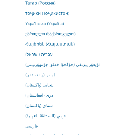
Татар (Россия)
тоҷикӣ (Тоҷикистон)
Українська (Україна)
ქართული (საქართველო)
Հայերեն (Հայաստան)
עברית (ישראל)
ئۇيغۇر يېزىقى (جۇڭخۇا خەلق جۇمھۇرىيىتى)
اُردو (پاکستان)
پنجابی (پاکستان)
درى (افغانستان)
سنڌي (پاکستان)
عربي (المنطقة العربية)
فارسى