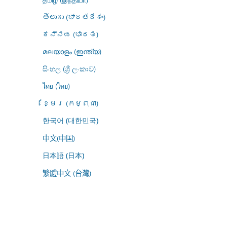
తెలుగు (భారతదేశం)
ಕನ್ನಡ (ಭಾರತ)
മലയാളം (ഇന്ത്യ)
සිංහල (ශ්‍රී ලංකාව)
ไทย (ไทย)
ខ្មែរ (កម្ពុជា)
한국어 (대한민국)
中文(中国)
日本語 (日本)
繁體中文 (台灣)