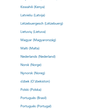
Kiswahili (Kenya)
Latviešu (Latvija)
Lëtzebuergesch (Lëtzebuerg)
Lietuvių (Lietuva)
Magyar (Magyarország)
Malti (Malta)
Nederlands (Nederland)
Norsk (Norge)
Nynorsk (Noreg)
o'zbek (O'zbekiston)
Polski (Polska)
Português (Brasil)
Português (Portugal)