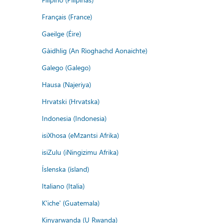
Français (France)
Gaeilge (Éire)
Gàidhlig (An Rìoghachd Aonaichte)
Galego (Galego)
Hausa (Najeriya)
Hrvatski (Hrvatska)
Indonesia (Indonesia)
isiXhosa (eMzantsi Afrika)
isiZulu (iNingizimu Afrika)
Íslenska (ísland)
Italiano (Italia)
K'iche' (Guatemala)
Kinyarwanda (U Rwanda)