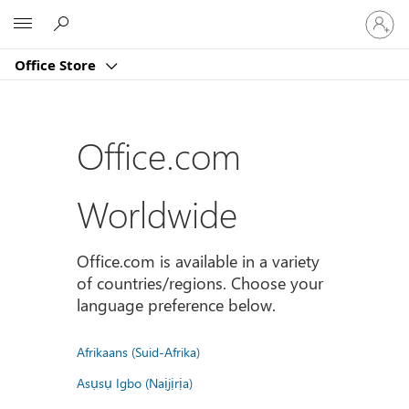
Sign
Microsoft
in
to
Office Store
your
account
Office.com
Worldwide
Office.com is available in a variety
of countries/regions. Choose your
language preference below.
Afrikaans (Suid-Afrika)
Asụsụ Igbo (Naịjịrịa)