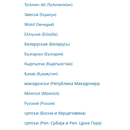
Türkmen dili (Türkmenistan)
Valencià (Espanya)
Wolof (Senegaal)
Ελληνικά (Ελλάδα)
Беларуская (Беларусь)
Български (България)
Кыргызча (Кыргызстан)
Қазақ (Қазақстан)
македонски (Република Македонија)
Монгол (Монгол)
Русский (Россия)
српски (Босна и Херцеговина)
српски (Реп. Србија и Реп. Црна Гора)