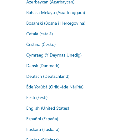
Azərbaycan (Azərbaycan)
Bahasa Melayu (Asia Tenggara)
Bosanski (Bosna i Hercegovina)
Català (català)
Čeština (Česko)
Cymraeg (Y Deyrnas Unedig)
Dansk (Danmark)
Deutsch (Deutschland)
Èdè Yorùbá (Orilẹ̀-èdè Nàìjíríà)
Eesti (Eesti)
English (United States)
Español (España)
Euskara (Euskara)
Filipino (Pilipinas)