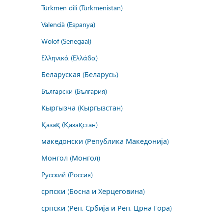
Türkmen dili (Türkmenistan)
Valencià (Espanya)
Wolof (Senegaal)
Ελληνικά (Ελλάδα)
Беларуская (Беларусь)
Български (България)
Кыргызча (Кыргызстан)
Қазақ (Қазақстан)
македонски (Република Македонија)
Монгол (Монгол)
Русский (Россия)
српски (Босна и Херцеговина)
српски (Реп. Србија и Реп. Црна Гора)