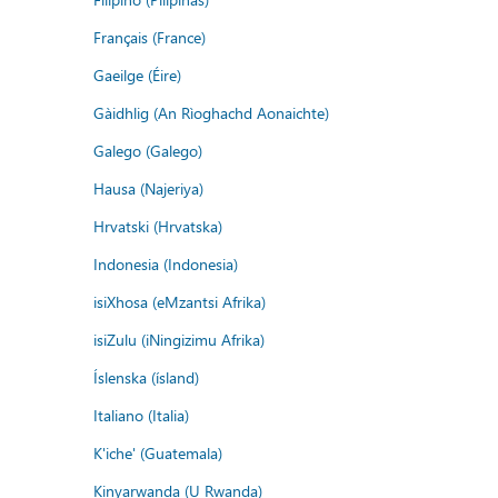
Français (France)
Gaeilge (Éire)
Gàidhlig (An Rìoghachd Aonaichte)
Galego (Galego)
Hausa (Najeriya)
Hrvatski (Hrvatska)
Indonesia (Indonesia)
isiXhosa (eMzantsi Afrika)
isiZulu (iNingizimu Afrika)
Íslenska (ísland)
Italiano (Italia)
K'iche' (Guatemala)
Kinyarwanda (U Rwanda)