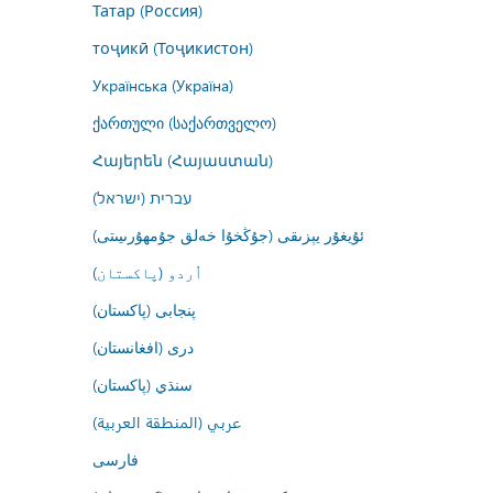
Татар (Россия)
тоҷикӣ (Тоҷикистон)
Українська (Україна)
ქართული (საქართველო)
Հայերեն (Հայաստան)
עברית (ישראל)
ئۇيغۇر يېزىقى (جۇڭخۇا خەلق جۇمھۇرىيىتى)
اُردو (پاکستان)
پنجابی (پاکستان)
درى (افغانستان)
سنڌي (پاکستان)
عربي (المنطقة العربية)
فارسى