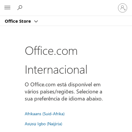
Iniciar
Microsoft
sessão
na
Office Store
conta
Office.com
Internacional
O Office.com está disponível em
vários países/regiões. Selecione a
sua preferência de idioma abaixo.
Afrikaans (Suid-Afrika)
Asụsụ Igbo (Naịjịrịa)