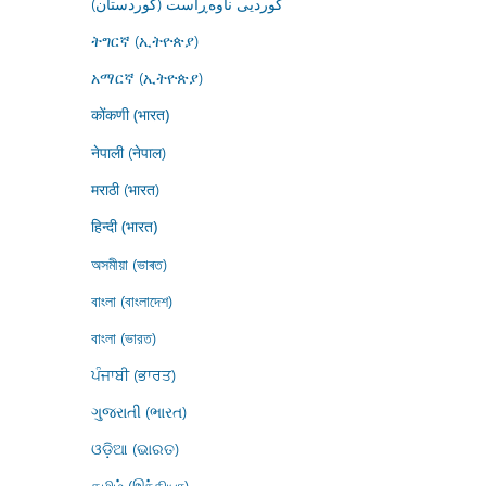
کوردیی ناوەڕاست (کوردستان)
ትግርኛ (ኢትዮጵያ)
አማርኛ (ኢትዮጵያ)
कोंकणी (भारत)
नेपाली (नेपाल)
मराठी (भारत)
हिन्दी (भारत)
অসমীয়া (ভাৰত)
বাংলা (বাংলাদেশ)
বাংলা (ভারত)
ਪੰਜਾਬੀ (ਭਾਰਤ)
ગુજરાતી (ભારત)
ଓଡ଼ିଆ (ଭାରତ)
தமிழ் (இந்தியா)