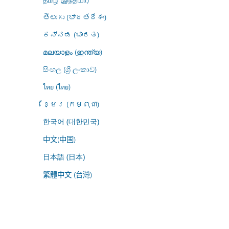
తెలుగు (భారతదేశం)
ಕನ್ನಡ (ಭಾರತ)
മലയാളം (ഇന്ത്യ)
සිංහල (ශ්‍රී ලංකාව)
ไทย (ไทย)
ខ្មែរ (កម្ពុជា)
한국어 (대한민국)
中文(中国)
日本語 (日本)
繁體中文 (台灣)