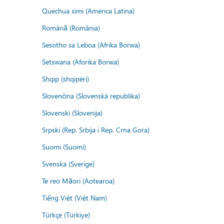
Quechua simi (America Latina)
Română (România)
Sesotho sa Leboa (Afrika Borwa)
Setswana (Aforika Borwa)
Shqip (shqipëri)
Slovenčina (Slovenská republika)
Slovenski (Slovenija)
Srpski (Rep. Srbija i Rep. Crna Gora)
Suomi (Suomi)
Svenska (Sverige)
Te reo Māori (Aotearoa)
Tiếng Việt (Việt Nam)
Türkçe (Türkiye)