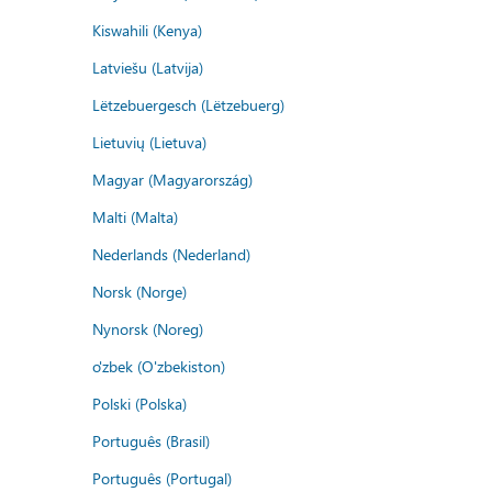
Kiswahili (Kenya)
Latviešu (Latvija)
Lëtzebuergesch (Lëtzebuerg)
Lietuvių (Lietuva)
Magyar (Magyarország)
Malti (Malta)
Nederlands (Nederland)
Norsk (Norge)
Nynorsk (Noreg)
o'zbek (O'zbekiston)
Polski (Polska)
Português (Brasil)
Português (Portugal)