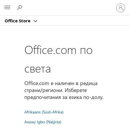
Влезте
Microsoft
във
вашия
Office Store
акаунт
Office.com по
света
Office.com е наличен в редица
страни/региони. Изберете
предпочитания за езика по-долу.
Afrikaans (Suid-Afrika)
Asụsụ Igbo (Naịjịrịa)