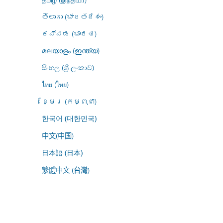
తెలుగు (భారతదేశం)
ಕನ್ನಡ (ಭಾರತ)
മലയാളം (ഇന്ത്യ)
සිංහල (ශ්‍රී ලංකාව)
ไทย (ไทย)
ខ្មែរ (កម្ពុជា)
한국어 (대한민국)
中文(中国)
日本語 (日本)
繁體中文 (台灣)