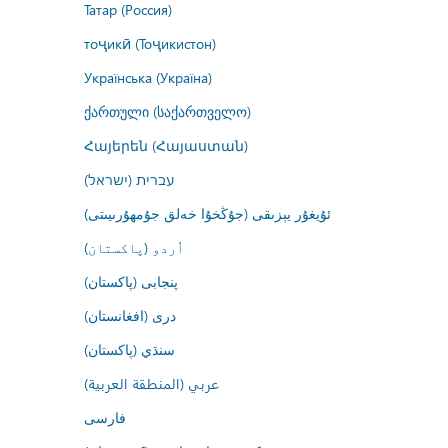
Татар (Россия)
тоҷикӣ (Тоҷикистон)
Українська (Україна)
ქართული (საქართველო)
Հայերեն (Հայաստան)
עברית (ישראל)
ئۇيغۇر يېزىقى (جۇڭخۇا خەلق جۇمھۇرىيىتى)
اُردو (پاکستان)
پنجابی (پاکستان)
درى (افغانستان)
سنڌي (پاکستان)
عربي (المنطقة العربية)
فارسى