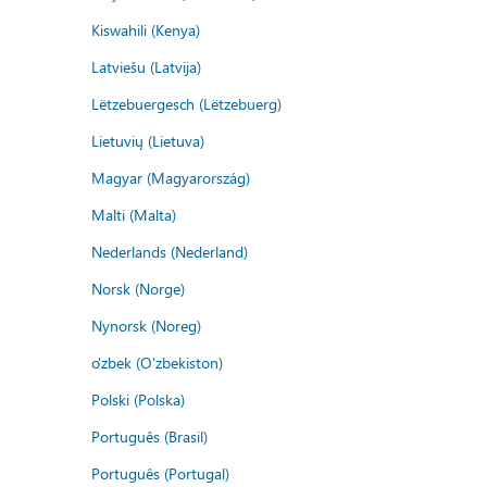
Kiswahili (Kenya)
Latviešu (Latvija)
Lëtzebuergesch (Lëtzebuerg)
Lietuvių (Lietuva)
Magyar (Magyarország)
Malti (Malta)
Nederlands (Nederland)
Norsk (Norge)
Nynorsk (Noreg)
o'zbek (O'zbekiston)
Polski (Polska)
Português (Brasil)
Português (Portugal)