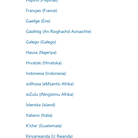
Français (France)
Gaeilge (Éire)
Gàidhlig (An Rìoghachd Aonaichte)
Galego (Galego)
Hausa (Najeriya)
Hrvatski (Hrvatska)
Indonesia (Indonesia)
isiXhosa (eMzantsi Afrika)
isiZulu (iNingizimu Afrika)
Íslenska (ísland)
Italiano (Italia)
K'iche' (Guatemala)
Kinyarwanda (U Rwanda)