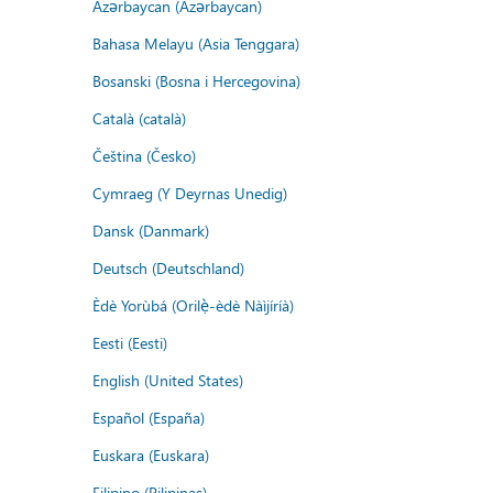
Azərbaycan (Azərbaycan)
Bahasa Melayu (Asia Tenggara)
Bosanski (Bosna i Hercegovina)
Català (català)
Čeština (Česko)
Cymraeg (Y Deyrnas Unedig)
Dansk (Danmark)
Deutsch (Deutschland)
Èdè Yorùbá (Orilẹ̀-èdè Nàìjíríà)
Eesti (Eesti)
English (United States)
Español (España)
Euskara (Euskara)
Filipino (Pilipinas)