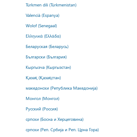
Türkmen dili (Türkmenistan)
Valencià (Espanya)
Wolof (Senegaal)
Ελληνικά (Ελλάδα)
Беларуская (Беларусь)
Български (България)
Кыргызча (Кыргызстан)
Қазақ (Қазақстан)
македонски (Република Македонија)
Монгол (Монгол)
Русский (Россия)
српски (Босна и Херцеговина)
српски (Реп. Србија и Реп. Црна Гора)