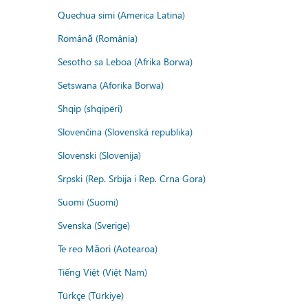
Quechua simi (America Latina)
Română (România)
Sesotho sa Leboa (Afrika Borwa)
Setswana (Aforika Borwa)
Shqip (shqipëri)
Slovenčina (Slovenská republika)
Slovenski (Slovenija)
Srpski (Rep. Srbija i Rep. Crna Gora)
Suomi (Suomi)
Svenska (Sverige)
Te reo Māori (Aotearoa)
Tiếng Việt (Việt Nam)
Türkçe (Türkiye)