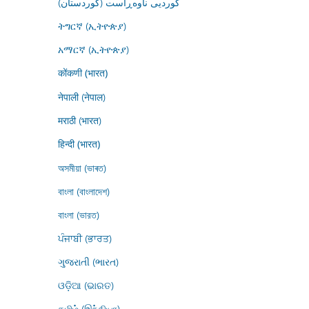
کوردیی ناوەڕاست (کوردستان)
ትግርኛ (ኢትዮጵያ)
አማርኛ (ኢትዮጵያ)
कोंकणी (भारत)
नेपाली (नेपाल)
मराठी (भारत)
हिन्दी (भारत)
অসমীয়া (ভাৰত)
বাংলা (বাংলাদেশ)
বাংলা (ভারত)
ਪੰਜਾਬੀ (ਭਾਰਤ)
ગુજરાતી (ભારત)
ଓଡ଼ିଆ (ଭାରତ)
தமிழ் (இந்தியா)